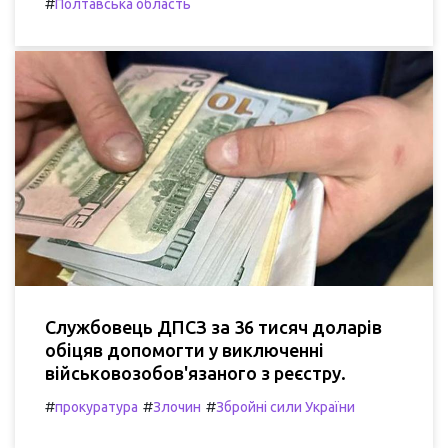
#
Полтавська область
Службовець ДПСЗ за 36 тисяч доларів
обіцяв допомогти у виключенні
військовозобов'язаного з реєстру.
#
#
#
прокуратура
Злочин
Збройні сили України