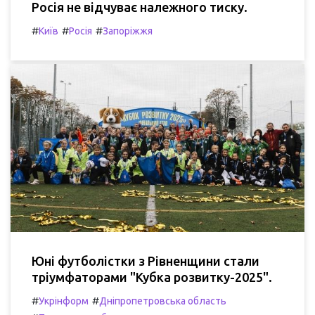
Росія не відчуває належного тиску.
#
#
#
Київ
Росія
Запоріжжя
Юні футболістки з Рівненщини стали
тріумфаторами "Кубка розвитку-2025".
#
#
Укрінформ
Дніпропетровська область