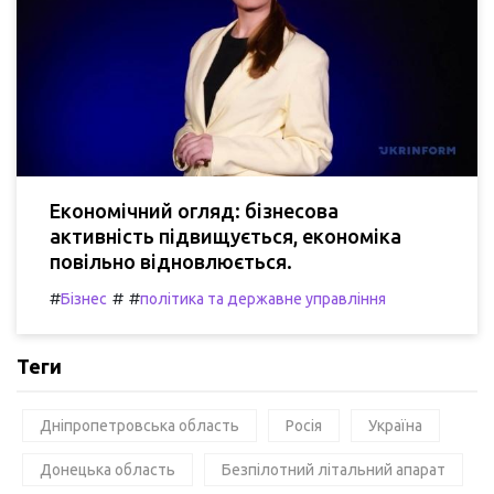
Економічний огляд: бізнесова
активність підвищується, економіка
повільно відновлюється.
#
#
#
Бізнес
політика та державне управління
Теги
Дніпропетровська область
Росія
Україна
Донецька область
Безпілотний літальний апарат