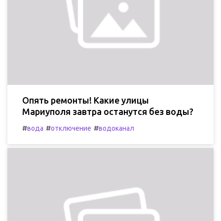
Опять ремонты! Какие улицы
Мариуполя завтра останутся без воды?
#
#
#
вода
отключение
водоканал