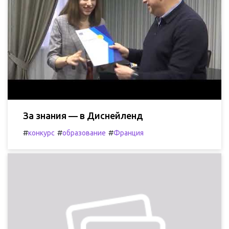
За знания — в Диснейленд
#
#
#
конкурс
образование
Франция