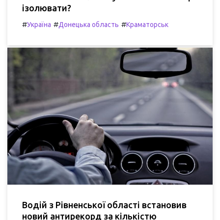
ізолювати?
#
#
#
Україна
Донецька область
Краматорськ
Водій з Рівненської області встановив
новий антирекорд за кількістю