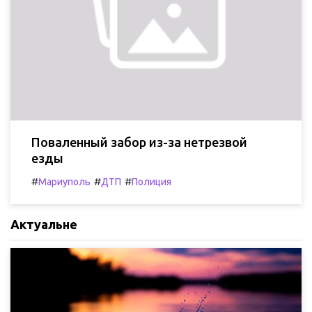
Поваленный забор из-за нетрезвой
езды
#
#
#
Мариуполь
ДТП
Полиция
Актуальне