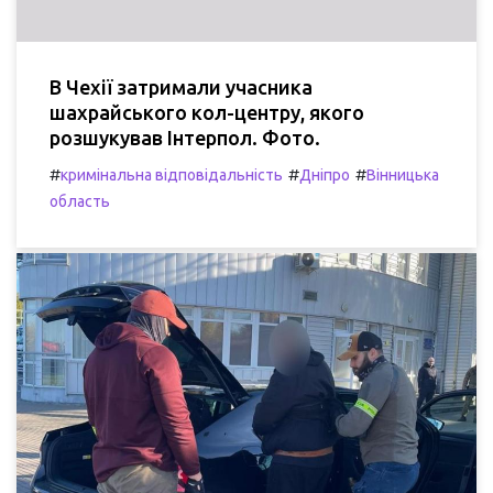
В Чехії затримали учасника
шахрайського кол-центру, якого
розшукував Інтерпол. Фото.
#
#
#
кримінальна відповідальність
Дніпро
Вінницька
область