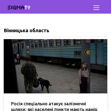
SIGMA
TV
Вінницька область
Росія спеціально атакує залізничні
шляхи: які населені пункти мають намір