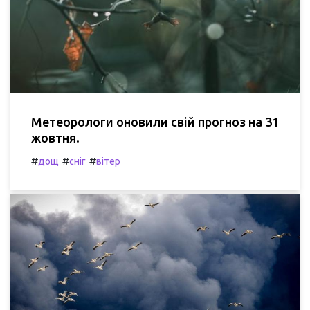
Метеорологи оновили свій прогноз на 31
жовтня.
#
#
#
дощ
сніг
вітер