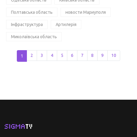
Полтавська область
новости Мариуполя
Інфраструктура
Артилерія
Миколаївська область
1
2
3
4
5
6
7
8
9
10
SIGMA
TV