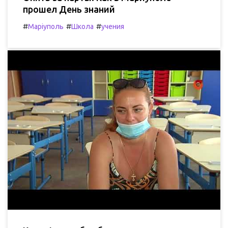
прошел День знаний
#
#
#
Маріуполь
Школа
учения