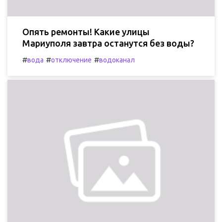
Опять ремонты! Какие улицы
Мариуполя завтра останутся без воды?
#
#
#
вода
отключение
водоканал