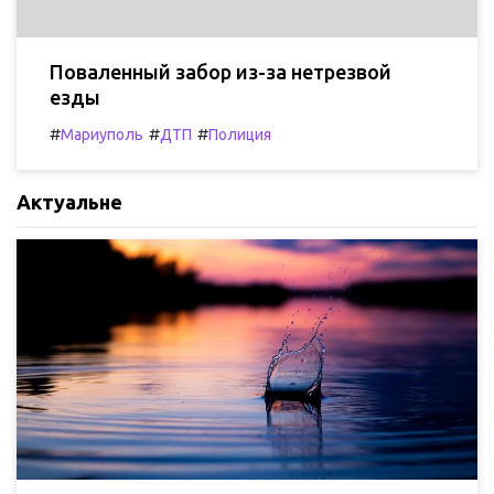
Поваленный забор из-за нетрезвой
езды
#
#
#
Мариуполь
ДТП
Полиция
Актуальне