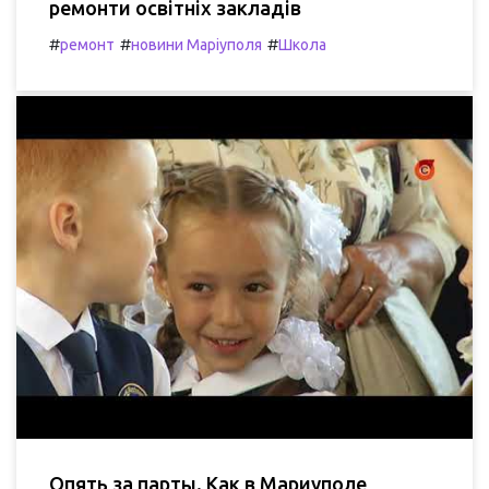
ремонти освітніх закладів
#
#
#
ремонт
новини Маріуполя
Школа
Опять за парты. Как в Мариуполе