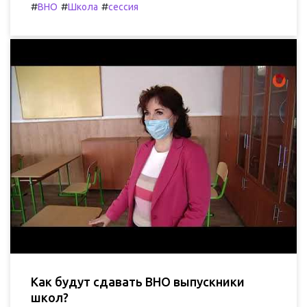
#
#
#
ВНО
Школа
сессия
Как будут сдавать ВНО выпускники
школ?