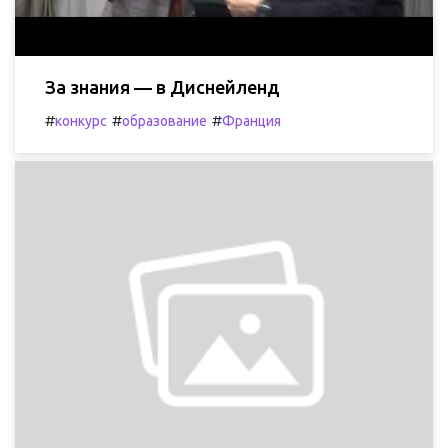
За знания — в Диснейленд
#
#
#
конкурс
образование
Франция