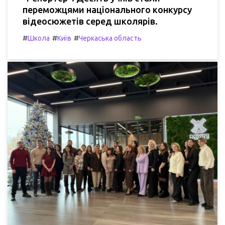
переможцями національного конкурсу
відеосюжетів серед школярів.
#
#
#
Школа
Київ
Черкаська область