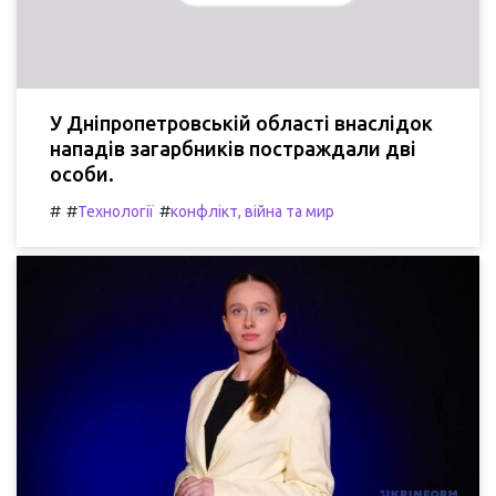
У Дніпропетровській області внаслідок
нападів загарбників постраждали дві
особи.
#
#
#
Технології
конфлікт, війна та мир