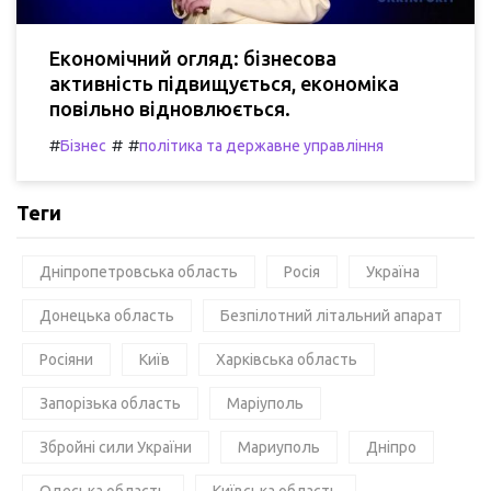
Економічний огляд: бізнесова
активність підвищується, економіка
повільно відновлюється.
#
#
#
Бізнес
політика та державне управління
Теги
Дніпропетровська область
Росія
Україна
Донецька область
Безпілотний літальний апарат
Росіяни
Київ
Харківська область
Запорізька область
Маріуполь
Збройні сили України
Мариуполь
Дніпро
Одеська область
Київська область