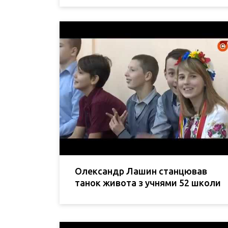
Олександр Лашин станцював
танок живота з учнями 52 школи