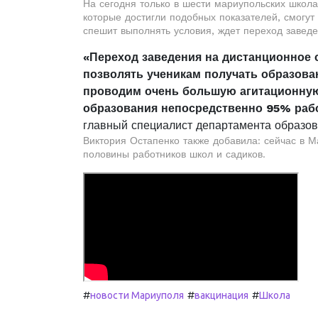
На сегодня только в шести мариупольских школ
которые достигли подобных показателей, смогут 
спешит выполнять условия, ждет переход завед
«Переход заведения на дистанционное о
позволять ученикам получать образован
проводим очень большую агитационную
образования непосредственно 95% раб
главный специалист департамента образов
Виктория Остапенко также добавила: сейчас в М
половины работников школ и садиков.
#
#
#
новости Мариуполя
вакцинация
Школа