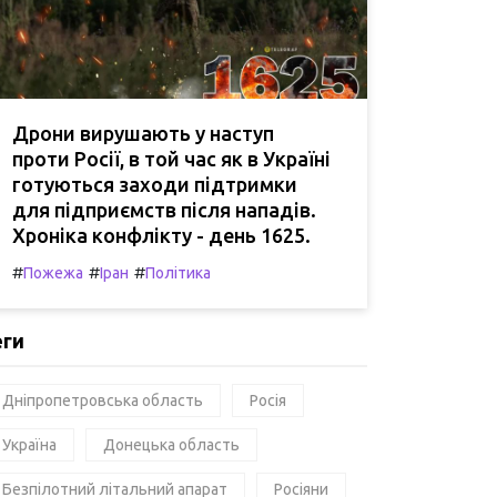
Дрони вирушають у наступ
проти Росії, в той час як в Україні
готуються заходи підтримки
для підприємств після нападів.
Хроніка конфлікту - день 1625.
#
#
#
Пожежа
Іран
Політика
еги
Дніпропетровська область
Росія
Україна
Донецька область
Безпілотний літальний апарат
Росіяни