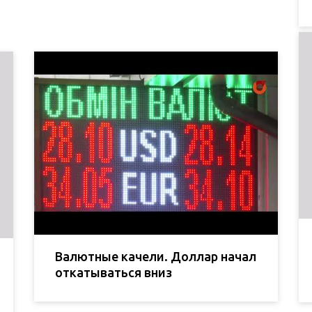
Валютные качели. Доллар начал
откатываться вниз