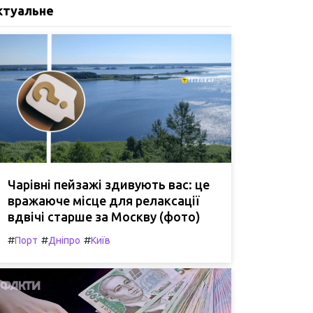
ктуальне
Чарівні пейзажі здивують вас: це
вражаюче місце для релаксації
вдвічі старше за Москву (фото)
#
#
#
Порт
Дніпро
Київ