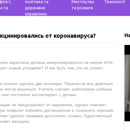
флікт,
політика та
Мистецтво
Технології
а та
державне
та розваги
управління
кцинировались от коронавируса?
Н
ления карантина должны иммунизироваться не менее 80%
вуют новым условиям? И как быть тем, кто не успеет
же успела сделать две инъекции. Перенесла все довольно
 не могла решиться. Учитель считает, работникам учебных
 они постоянно контактируют с детьми.
нация не предохраняет от заражения, однако поможет
дура позволит избежать дистанционки и сохранить хорошие
ллег сделать прививки достаточно сложно. Единственный
ечает женщина.