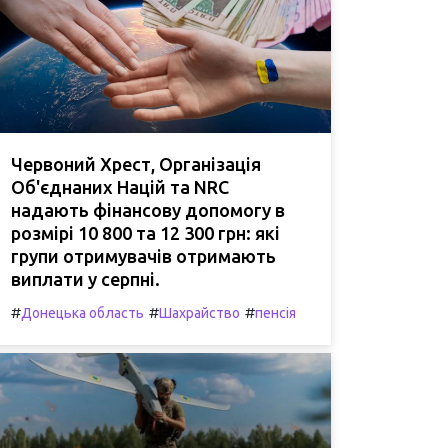
Червоний Хрест, Організація
Об'єднаних Націй та NRC
надають фінансову допомогу в
розмірі 10 800 та 12 300 грн: які
групи отримувачів отримають
виплати у серпні.
#
#
#
Донецька область
Шахрайство
пенсія