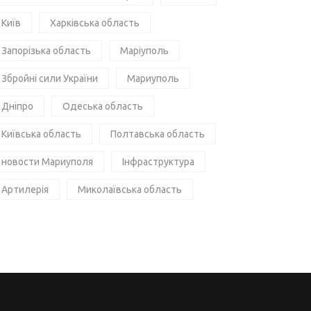
Київ
Харківська область
Запорізька область
Маріуполь
Збройні сили України
Мариуполь
Дніпро
Одеська область
Київська область
Полтавська область
новости Мариуполя
Інфраструктура
Артилерія
Миколаївська область