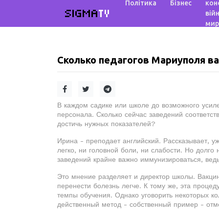
Політика
Бізнес
кон
SIGMA
TV
війн
мир
Сколько педагогов Мариуполя ва
В каждом садике или школе до возможного уси
персонала. Сколько сейчас заведений соответст
достичь нужных показателей?
Ирина - преподает английский. Рассказывает, у
легко, ни головной боли, ни слабости. Но долго
заведений крайне важно иммунизироваться, ведь
Это мнение разделяет и директор школы. Вакци
перенести болезнь легче. К тому же, эта проце
темпы обучения. Однако уговорить некоторых ко
действенный метод - собственный пример - отм