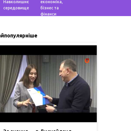
Навколишнє
економіка,
середовище
бізнес та
фінанси
айпопулярніше