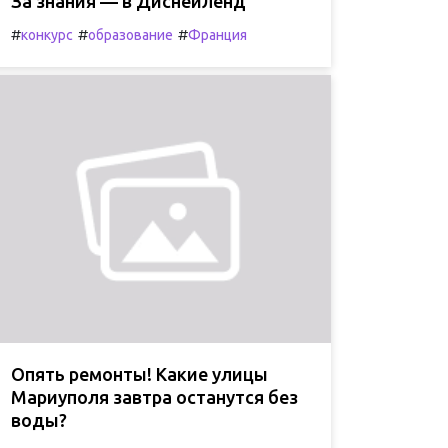
За знания — в Диснейленд
#
#
#
конкурс
образование
Франция
Опять ремонты! Какие улицы
Мариуполя завтра останутся без
воды?