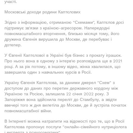
участі.
Московські доходи родини Каптєлових
Згідно з інформацією, отриманою "Схемами", Каптєлов досі
підтримує зв'язки з країною-агресором. Напередодні
повномасштабного вторгнення, близько місяця тому, його
дружина Євгенія вирушила до Москви, де перебуває і
дотепер.
У Євгенії Каптєлової в Україні був бізнес з прокату іграшок.
Про нього вона в одному з інтерв'ю розповідала ще в 2021
році. А за рік потому, в іншому відео, жінка хвалилася, що
завершила один з навчальних курсів в Росії.
Україну Євгенія Каптєлова, за даними джерел "Схем" з
доступом до даних про перетин державного кордону між
Україною та Росією, залишила 22 січня 2022 року. З
Запоріжжя вона здійснила переліт до Стамбулу, а звідти
ввечері того ж дня вилетіла до Москви, де й зустріла початок
повномасштабної війни.
В Інтернеті можна натрапити на відомості про те, що в Росії
Каптєлова пропонує послуги "онлайн-сімейного нутриціолога
і експерта з психосоматики".