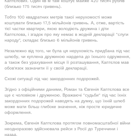
Каптєлових. Один кв м там коштує майже 420 тисяч рублів
(близько 175 тисяч гривень).
Тобто 100 квадратних метрів такої нерухомості може
коштувати близько 17,5 мільйонів гривень. А, отже, вартість
тієї частки квартири, якою володіють дружина і діти
Каптєлова, і згадок про яку немає в жодній декларації "слуги
народу", складає близько 6 мільйонів гривень.
Незалежно від того, чи була ця нерухомість придбана під час
шлюбу, чи куплена дружиною нардепа до їхнього одруження,
а також без урахування місця її розташування, Каптєлов мав
обов'язок зазначити її у своїй декларації.
Схожі ситуації під час закордонних подорожей.
Згідно з офіційними даними, Роман та Євгенія Каптєлова все
ще є чоловіком і дружиною. Вражаючі "судьби" під час їхніх
закордонних подорожей наводять на думку, що їхній шлюб
може мати більш глибоке значення, ніж просте юридичне
оформлення.
Зокрема, Євгенія Каптєлова протягом повномасштабної війни
неодноразово здійснювала рейси з Росії до Туреччини і
назад.