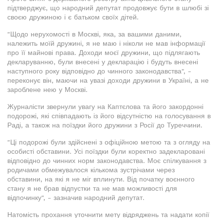
підтверджує, що народний депутат продовжує бути в шлюбі зі
своєю дружиною і є батьком своїх дітей.
"Щодо нерухомості в Москві, яка, за вашими даними,
належить моїй дружині, я не маю і ніколи не мав інформації
про її майнові права. Доходи моєї дружини, що підлягають
декларуванню, були внесені у декларацію і будуть внесені
наступного року відповідно до чинного законодавства", -
переконує він, маючи на увазі доходи дружини в Україні, а не
зароблене нею у Москві.
Журналісти звернули увагу на Каптєлова та його закордонні
подорожі, які співпадають із його відсутністю на голосування в
Раді, а також на поїздки його дружини з Росії до Туреччини.
"Ці подорожі були здійснені з офіційною метою та з огляду на
особисті обставини. Усі поїздки були коректно задекларовані
відповідно до чинних норм законодавства. Моє спілкування з
родичами обмежувалося кількома зустрічами через
обставини, на які я не міг вплинути. Від початку воєнного
стану я не брав відпустки та не мав можливості для
відпочинку", - зазначив народний депутат.
Натомість прохання уточнити мету відряджень та надати копії