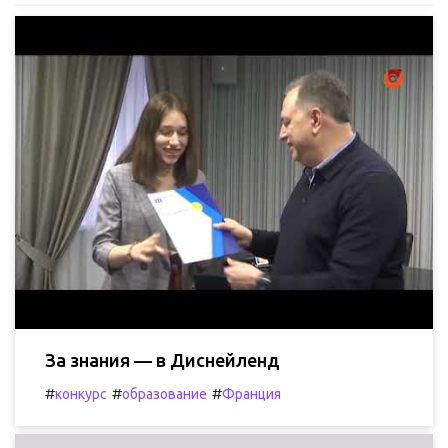
За знания — в Диснейленд
#
#
#
конкурс
образование
Франция