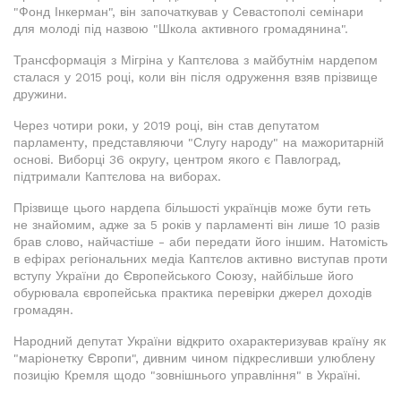
"Фонд Інкерман", він започаткував у Севастополі семінари
для молоді під назвою "Школа активного громадянина".
Трансформація з Мігріна у Каптєлова з майбутнім нардепом
сталася у 2015 році, коли він після одруження взяв прізвище
дружини.
Через чотири роки, у 2019 році, він став депутатом
парламенту, представляючи "Слугу народу" на мажоритарній
основі. Виборці 36 округу, центром якого є Павлоград,
підтримали Каптєлова на виборах.
Прізвище цього нардепа більшості українців може бути геть
не знайомим, адже за 5 років у парламенті він лише 10 разів
брав слово, найчастіше - аби передати його іншим. Натомість
в ефірах регіональних медіа Каптєлов активно виступав проти
вступу України до Європейського Союзу, найбільше його
обурювала європейська практика перевірки джерел доходів
громадян.
Народний депутат України відкрито охарактеризував країну як
"маріонетку Європи", дивним чином підкресливши улюблену
позицію Кремля щодо "зовнішнього управління" в Україні.