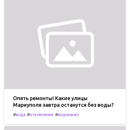
Опять ремонты! Какие улицы
Мариуполя завтра останутся без воды?
#
#
#
вода
отключение
водоканал