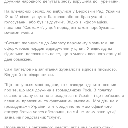
дружина народного депутата знову вирушила до Туреччини.
На пленарних сесіях, які відбулися у Верховній Раді України
12 та 13 січня, депутат Каптєлов або не брав участі в
голосуванні, або був "відсутній". Згідно з інформацією,
наданою "Схемами", у цей період він також перебував за
межами країни.
"Схеми" звернулися до Апарату парлменту з запитом, чи
оформлював нардеп відрядження у ці дні. У відповіді їм
відмовили, пославшись на те, що в умовах воєнного стану ці
дані обмежені.
Сам Каптєлов на запитання журналістів відповів письмово.
Від дітей він відхрестився.
"Що стосується моєї родини, то я завжди відкрито говорив
про те, що моя дружина є громадянкою Росії. З початку
воєнного стану вона не знаходиться в Україні, і це пов'язано з
певними правовими та фактичними умовами. Мої діти не є
громадянами України, а я юридично не маю офіційного
статусу батька через обставини, на які не можу вплинути," -
зазначив представник "слуги".
Проте витяг з державного реєстру актів цивільного стану