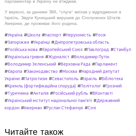
парламентар в Україну не в'їжджав.
У вересні, за даними ЗМІ, "слуга" виїхав у відрядження в
Ізраїль. Звідти Куницький вирушив до Сполучених Штатів
Америки, де проживає його родина.
#
#
#
#
#
Україна
Школа
паспорт
Нерухомість
Росія
#
#
#
Запоріжжя
Українці
Дніпропетровська область
#
#
#
#
Російська мова
Європейський Союз
Павлоград
Стамбул
#
#
#
Українська гривня
Журналіст
Володимир Путін
#
#
#
Володимир Зеленський
Верховна Рада
Парламент
#
#
#
#
Європа
Законодавство
Москва
Народний депутат
#
#
#
#
України
Патріотизм
Севастополь
Ізраїль
Бібліотека
#
#
#
Кремль (фортифікаційна споруда)
Політолог
Грозний
#
#
#
#
Туреччина
Анталія
Російський рубль
ВКонтакті
#
#
Український інститут національної пам'яті
Державний
#
#
#
кордон
Інкерман
Руслан Стефанчук
Сочі
Читайте також