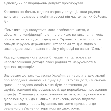
відповідних розпоряджень депутат проігнорував.
Каптєлов не бачить жодних загроз у ситуації, коли родина
депутата проживає в країні-агресорі під час активних бойових
дій.
"Тематика, що стосується мого особистого життя, є
абсолютно конфіденційною і не впливає на виконання моїх
обов'язків як народного депутата України. У своїй роботі я
завжди керуюсь державними інтересами та дію згідно з
законодавством", - зазначив він у відповіді на запит "Схем".
Яка відповідальність могла б чекати на Каптєлова за
нерозголошення доходів своєї родини та нерухомості в
державі-агресорі?
Відповідно до законодавства України, за несплату декларації
про володіння майном на суму від 300 тисяч до 1,5 мільйона
гривень посадова особа може бути притягнена до
адміністративної відповідальності, що передбачає накладення
штрафу. У випадку ж приховування активів, які оцінюються в
діапазоні від 1,5 до 6 мільйонів гривень, особа підлягає
кримінальному переслідуванню, що може призвести до
реального ув'язнення терміном до двох років.