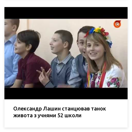
Олександр Лашин станцював танок
живота з учнями 52 школи