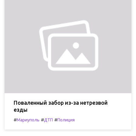
Поваленный забор из-за нетрезвой
езды
#
#
#
Мариуполь
ДТП
Полиция