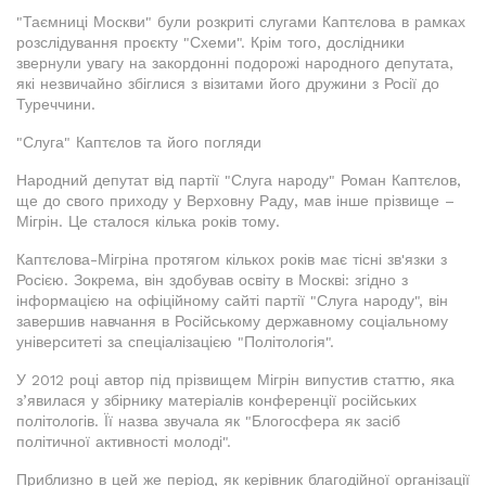
"Таємниці Москви" були розкриті слугами Каптєлова в рамках
розслідування проєкту "Схеми". Крім того, дослідники
звернули увагу на закордонні подорожі народного депутата,
які незвичайно збіглися з візитами його дружини з Росії до
Туреччини.
"Слуга" Каптєлов та його погляди
Народний депутат від партії "Слуга народу" Роман Каптєлов,
ще до свого приходу у Верховну Раду, мав інше прізвище –
Мігрін. Це сталося кілька років тому.
Каптєлова-Мігріна протягом кількох років має тісні зв'язки з
Росією. Зокрема, він здобував освіту в Москві: згідно з
інформацією на офіційному сайті партії "Слуга народу", він
завершив навчання в Російському державному соціальному
університеті за спеціалізацією "Політологія".
У 2012 році автор під прізвищем Мігрін випустив статтю, яка
з’явилася у збірнику матеріалів конференції російських
політологів. Її назва звучала як "Блогосфера як засіб
політичної активності молоді".
Приблизно в цей же період, як керівник благодійної організації