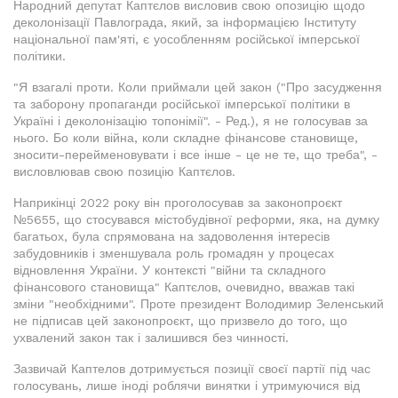
Народний депутат Каптєлов висловив свою опозицію щодо
деколонізації Павлограда, який, за інформацією Інституту
національної пам'яті, є уособленням російської імперської
політики.
"Я взагалі проти. Коли приймали цей закон ("Про засудження
та заборону пропаганди російської імперської політики в
Україні і деколонізацію топонімії". - Ред.), я не голосував за
нього. Бо коли війна, коли складне фінансове становище,
зносити-перейменовувати і все інше - це не те, що треба", -
висловлював свою позицію Каптєлов.
Наприкінці 2022 року він проголосував за законопроєкт
№5655, що стосувався містобудівної реформи, яка, на думку
багатьох, була спрямована на задоволення інтересів
забудовників і зменшувала роль громадян у процесах
відновлення України. У контексті "війни та складного
фінансового становища" Каптєлов, очевидно, вважав такі
зміни "необхідними". Проте президент Володимир Зеленський
не підписав цей законопроєкт, що призвело до того, що
ухвалений закон так і залишився без чинності.
Зазвичай Каптелов дотримується позиції своєї партії під час
голосувань, лише іноді роблячи винятки і утримуючися від