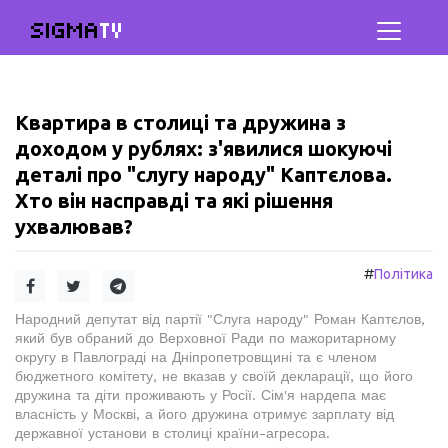
SIGMA
TV
Квартира в столиці та дружина з
доходом у рублях: з'явилися шокуючі
деталі про "слугу народу" Каптєлова.
Хто він насправді та які рішення
ухвалював?
#
Політика
Народний депутат від партії "Слуга народу" Роман Каптєлов,
який був обраний до Верховної Ради по мажоритарному
округу в Павлограді на Дніпропетровщині та є членом
бюджетного комітету, не вказав у своїй декларації, що його
дружина та діти проживають у Росії. Сім'я нардепа має
власність у Москві, а його дружина отримує зарплату від
державної установи в столиці країни-агресора.