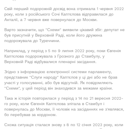
Свій перший подорожній досвід вона отримала 1 червня 2022
року, коли з російського Сочі Каптєлова відправилася до
Анталії, а 7 червня вже повернулася до Москви.
Варто зазначити, що "Схеми" виявили цікавий збіг: депутат не
був присутній у Верховній Раді, коли його дружина
подорожувала до Туреччини.
Наприклад, у період з 5 по 9 липня 2022 року, поки Євгенія
Каптєлова подорожувала з Грозного до Стамбулу, у
Верховній Раді відбувалися пленарні засідання.
Згідно з інформацією електронної системи парламенту,
представник "Слуги народу" Каптєлов у ці дні або не брав
участі у голосуванні, або був відсутній. Як повідомляють
"Схеми", у цей період він знаходився за межами країни.
Така ж історія повторилася у період з 14 по 21 вересня 2022-
го року, коли Євгенія Каптєлова злітала в Стамбул і
повернулась до Москви, її чоловік на засіданнях не з'являвся,
бо перебував за кордоном.
Схожа ситуація сталася знову з 8 по 12 січня 2023 року, коли