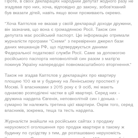
Проте, в своїх деклараціях народний депутат жодного разу не
згадував про них, хоча, відповідно до закону, зобов'язаний
був вказати дітей, навіть якщо вони проживають окремо.
"Хоча Каптєлов не вказав у своїй декларації доходи дружини,
він зазначив, що вона є громадянкою Росії. Також син
депутата має російський паспорт. Цю інформацію отримали
журналісти програми "Схеми" з перевірених джерел бази
даних мешканців РФ, що підтверджується даними
Федеральної податкової служби Росії. Саме за допомогою
російського паспорта неповнолітній син разом з матір'ю
покинув Україну напередодні повномасштабного вторгнення."
Також не згадав Каптєлов у деклараціях про квартиру
площею 100 кв м у будинку на Ленінському проспекті у
Москві. Її власниками з 2015 року є 9 осіб, які мають
однаково розподілені частки в цій квартирі. Серед них -
дружина нардепа Євгенія, неповнолітній син і донька -
сумарно їм належить третина цієї квартири. Окрім того, серед
власників, зокрема, теща та тесть нардепа.
Журналісти знайшли на російських сайтах з продажу
нерухомості оголошення про продаж квартири в такому ж
будинку по сусідству з тим, де розташовано нерухомість