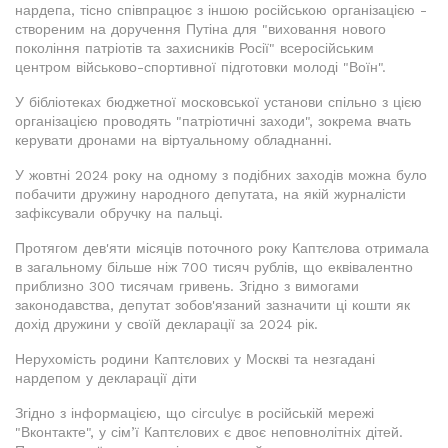
нардепа, тісно співпрацює з іншою російською організацією -
створеним на доручення Путіна для "виховання нового
покоління патріотів та захисників Росії" всеросійським
центром військово-спортивної підготовки молоді "Воїн".
У бібліотеках бюджетної московської установи спільно з цією
організацією проводять "патріотичні заходи", зокрема вчать
керувати дронами на віртуальному обладнанні.
У жовтні 2024 року на одному з подібних заходів можна було
побачити дружину народного депутата, на якій журналісти
зафіксували обручку на пальці.
Протягом дев'яти місяців поточного року Каптєлова отримала
в загальному більше ніж 700 тисяч рублів, що еквівалентно
приблизно 300 тисячам гривень. Згідно з вимогами
законодавства, депутат зобов'язаний зазначити ці кошти як
дохід дружини у своїй декларації за 2024 рік.
Нерухомість родини Каптєлових у Москві та незгадані
нардепом у декларації діти
Згідно з інформацією, що circulує в російській мережі
"Вконтакте", у сім’ї Каптєлових є двоє неповнолітніх дітей.