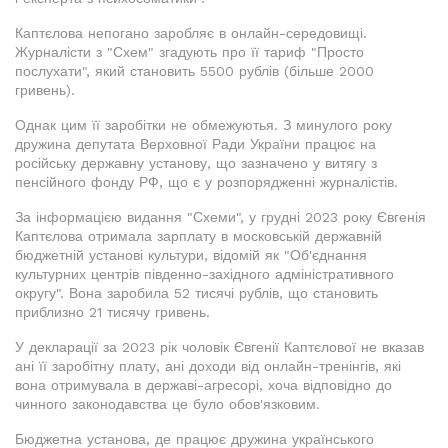
Каптєлова непогано заробляє в онлайн-середовищі.
Журналісти з "Схем" згадують про її тариф "Просто
послухати", який становить 5500 рублів (більше 2000
гривень).
Однак цим її заробітки не обмежуютья. З минулого року
дружина депутата Верховної Ради України працює на
російську державну установу, що зазначено у витягу з
пенсійного фонду РФ, що є у розпорядженні журналістів.
За інформацією видання "Схеми", у грудні 2023 року Євгенія
Каптєлова отримала зарплату в московській державній
бюджетній установі культури, відомій як "Об'єднання
культурних центрів південно-західного адміністративного
округу". Вона заробила 52 тисячі рублів, що становить
приблизно 21 тисячу гривень.
У декларації за 2023 рік чоловік Євгенії Каптєлової не вказав
ані її заробітну плату, ані доходи від онлайн-тренінгів, які
вона отримувала в державі-агресорі, хоча відповідно до
чинного законодавства це було обов'язковим.
Бюджетна установа, де працює дружина українського