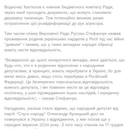
Водночас Каптєлов є членом бюджетного комітету Ради,
через який проходять документи, що можуть становити
державну таємницю. Тож потенційно виникає ризик
потрапляння цієї розвідінформації до рук агресора.
Тим часом спікер Верховної Ради Руслан Стефанчук назвав
проживання родичів українських нардепів у Росії під час війни
"дивним" і заявив, що у таких випадках народні обранці
мають нести відповідальність.
"Безвідносно до цього конкретного випадку, мені здається, що
будь-хто, хто є в родинних відносинах з народними
депутатами, в принципі, мають перебувати в Україні, бо для
мене якось дивно, якщо хтось перебуває в Російській
Федерації. Це безперечно персональна відповідальність
кожного депутата, і він повинен нести за це відповідну
політичну, у разі підтвердження інших наслідків, і юридичну
відповідальність", - сказав Стефанчук.
Нагадаємо, раніше стало відомо, що народний депутат від
партії "Слуга народу" Олександр Куницький досі не
повернувся в Україну з відрядження, у яке поїхав ще у
середині вересня 2024 року. З того часу станом на 17 грудня