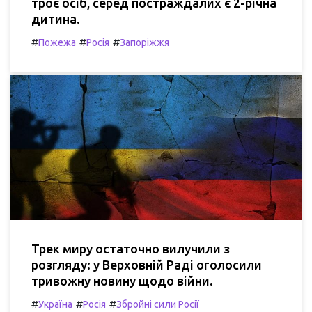
троє осіб, серед постраждалих є 2-річна
дитина.
#
#
#
Пожежа
Росія
Запоріжжя
Трек миру остаточно вилучили з
розгляду: у Верховній Раді оголосили
тривожну новину щодо війни.
#
#
#
Україна
Росія
Збройні сили Росії