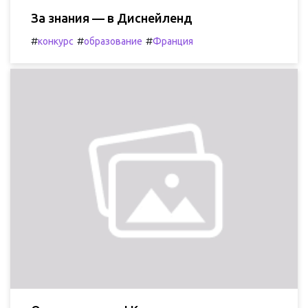
За знания — в Диснейленд
#
#
#
конкурс
образование
Франция