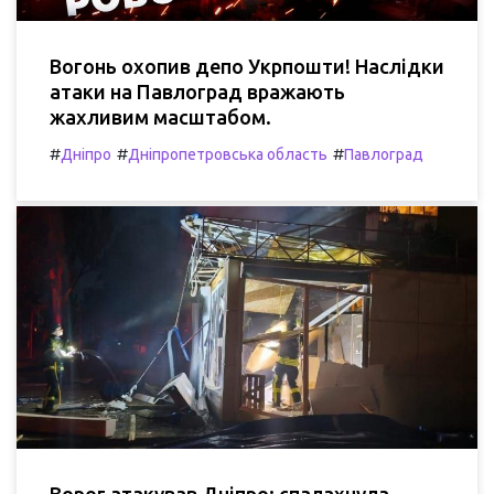
Вогонь охопив депо Укрпошти! Наслідки
атаки на Павлоград вражають
жахливим масштабом.
#
#
#
Дніпро
Дніпропетровська область
Павлоград
Ворог атакував Дніпро: спалахнула