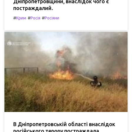
Дніпропетровщини, внаслідок чого є
постраждалий.
#
#
#
Крим
Росія
Росіяни
В Дніпропетровській області внаслідок
російського терору постраждала