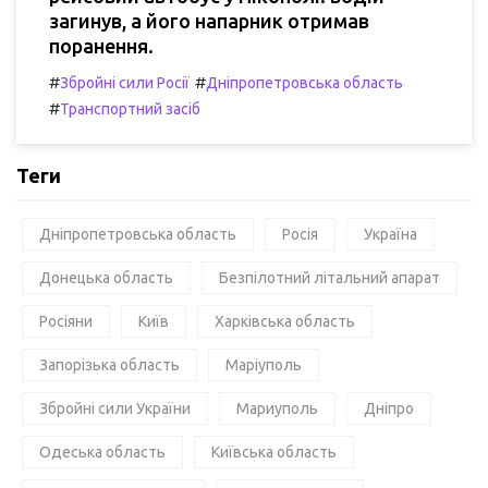
загинув, а його напарник отримав
поранення.
#
#
Збройні сили Росії
Дніпропетровська область
#
Транспортний засіб
Теги
Дніпропетровська область
Росія
Україна
Донецька область
Безпілотний літальний апарат
Росіяни
Київ
Харківська область
Запорізька область
Маріуполь
Збройні сили України
Мариуполь
Дніпро
Одеська область
Київська область