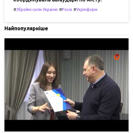
#
#
#
Збройні сили України
Росія
Укрінформ
Найпопулярніше