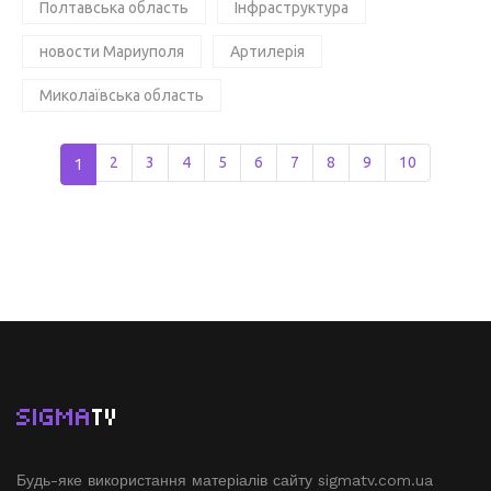
Полтавська область
Інфраструктура
новости Мариуполя
Артилерія
Миколаївська область
1
2
3
4
5
6
7
8
9
10
SIGMA
TV
Будь-яке використання матеріалів сайту sigmatv.com.ua