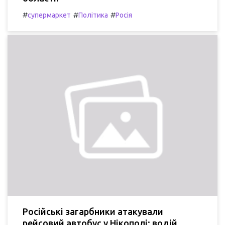
#
#
#
супермаркет
Політика
Росія
Російські загарбники атакували
рейсовий автобус у Нікополі: водій