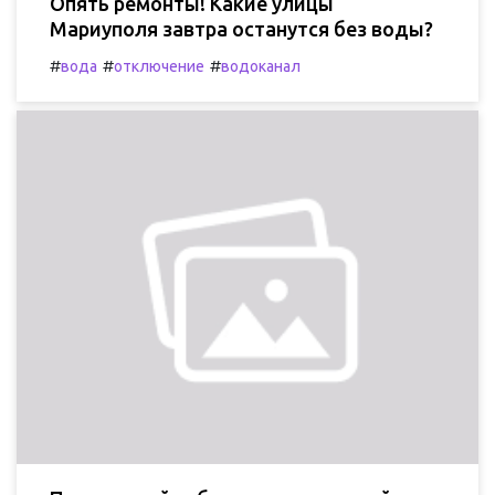
Опять ремонты! Какие улицы
Мариуполя завтра останутся без воды?
#
#
#
вода
отключение
водоканал