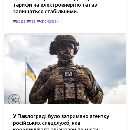
тарифи на електроенергію та газ
залишаться стабільними.
#
#
#
вода
газ
споживач
У Павлограді було затримано агентку
російських спецслужб, яка
координувала авіаудари по місту.