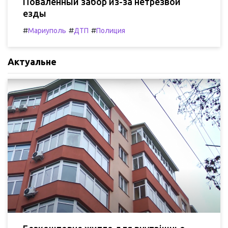
Поваленный забор из-за нетрезвой
езды
#
#
#
Мариуполь
ДТП
Полиция
Актуальне