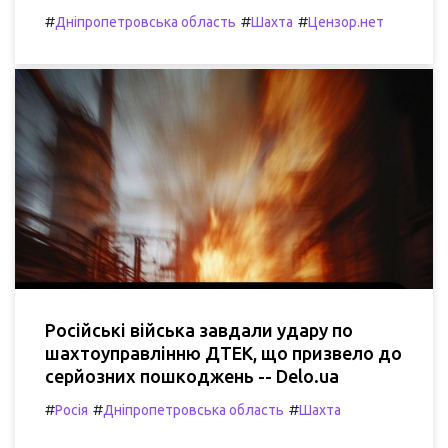
#
#
#
Дніпропетровська область
Шахта
Цензор.нет
Російські війська завдали удару по
шахтоуправлінню ДТЕК, що призвело до
серйозних пошкоджень -- Delo.ua
#
#
#
Росія
Дніпропетровська область
Шахта