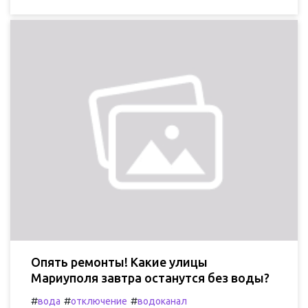
Опять ремонты! Какие улицы
Мариуполя завтра останутся без воды?
#
#
#
вода
отключение
водоканал