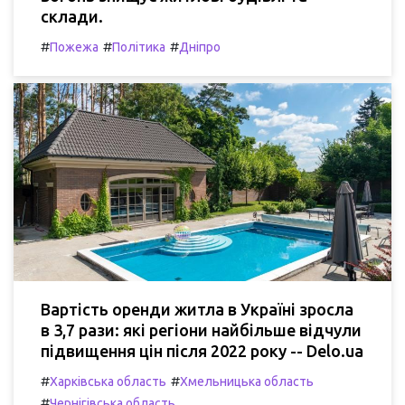
склади.
#
#
#
Пожежа
Політика
Дніпро
Вартість оренди житла в Україні зросла
в 3,7 рази: які регіони найбільше відчули
підвищення цін після 2022 року -- Delo.ua
#
#
Харківська область
Хмельницька область
#
Чернігівська область