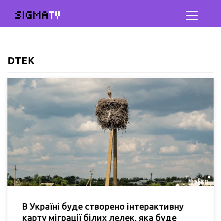
SIGMA
TV
DTEK
В Україні буде створено інтерактивну
карту міграції білих лелек, яка буде