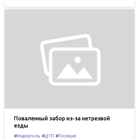
Поваленный забор из-за нетрезвой
езды
#
#
#
Мариуполь
ДТП
Полиция