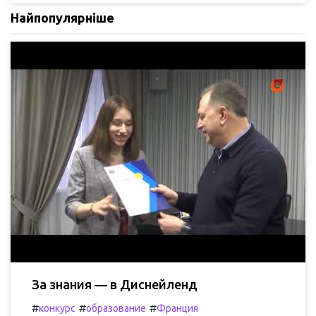
Найпопулярніше
За знания — в Диснейленд
#
#
#
конкурс
образование
Франция