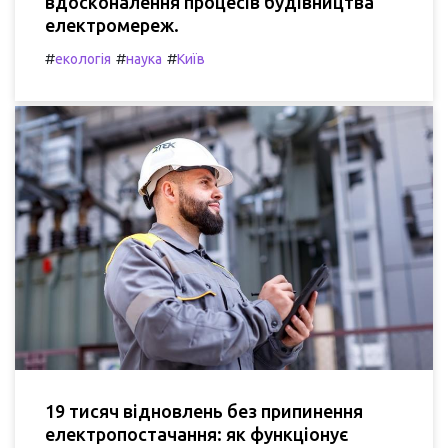
вдосконалення процесів будівництва
електромереж.
#
#
#
екологія
наука
Київ
19 тисяч відновлень без припинення
електропостачання: як функціонує