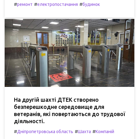
#
#
#
ремонт
електропостачання
будинок
На другій шахті ДТЕК створено
безперешкодне середовище для
ветеранів, які повертаються до трудової
діяльності.
#
#
#
Дніпропетровська область
Шахта
Компаній