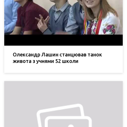
Олександр Лашин станцював танок
живота з учнями 52 школи