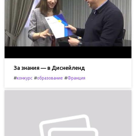
За знания — в Диснейленд
#
#
#
конкурс
образование
Франция