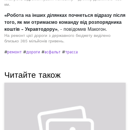
км.
«Робота на інших ділянках почнеться відразу після
того, як ми отримаємо команду від розпорядника
коштів - Укравтодору»
, - повідомив Макогон.
На ремонт цієї дороги з державного бюджету виділено
близько 385 мільйонів гривень.
#
#
#
#
ремонт
дороги
асфальт
трасса
Читайте також