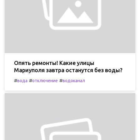
Опять ремонты! Какие улицы
Мариуполя завтра останутся без воды?
#
#
#
вода
отключение
водоканал