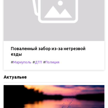
Поваленный забор из-за нетрезвой
езды
#
#
#
Мариуполь
ДТП
Полиция
Актуальне