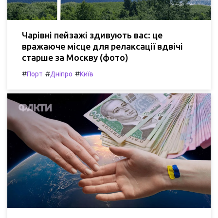
Чарівні пейзажі здивують вас: це
вражаюче місце для релаксації вдвічі
старше за Москву (фото)
#
#
#
Порт
Дніпро
Київ