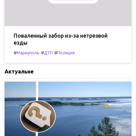
Поваленный забор из-за нетрезвой
езды
#
#
#
Мариуполь
ДТП
Полиция
Актуальне