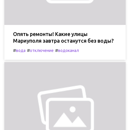
Опять ремонты! Какие улицы
Мариуполя завтра останутся без воды?
#
#
#
вода
отключение
водоканал