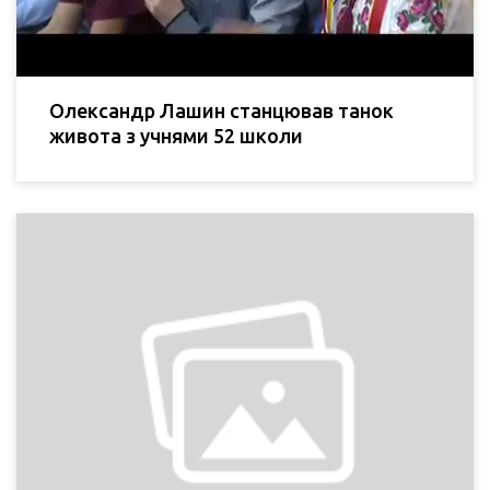
Олександр Лашин станцював танок
живота з учнями 52 школи