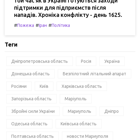
той час як в Україні готуються заходи
підтримки для підприємств після
нападів. Хроніка конфлікту - день 1625.
#
#
#
Пожежа
Іран
Політика
Теги
Дніпропетровська область
Росія
Україна
Донецька область
Безпілотний літальний апарат
Росіяни
Київ
Харківська область
Запорізька область
Маріуполь
Збройні сили України
Мариуполь
Дніпро
Одеська область
Київська область
Полтавська область
новости Мариуполя