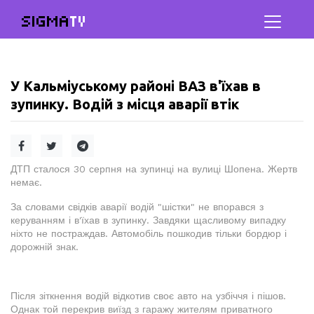
SIGMA
TV
У Кальміуському районі ВАЗ в'їхав в
зупинку. Водій з місця аварії втік
ДТП сталося 30 серпня на зупинці на вулиці Шопена. Жертв
немає.
За словами свідків аварії водій "шістки" не впорався з
керуванням і в'їхав в зупинку. Завдяки щасливому випадку
ніхто не постраждав. Автомобіль пошкодив тільки бордюр і
дорожній знак.
Після зіткнення водій відкотив своє авто на узбіччя і пішов.
Однак той перекрив виїзд з гаражу жителям приватного