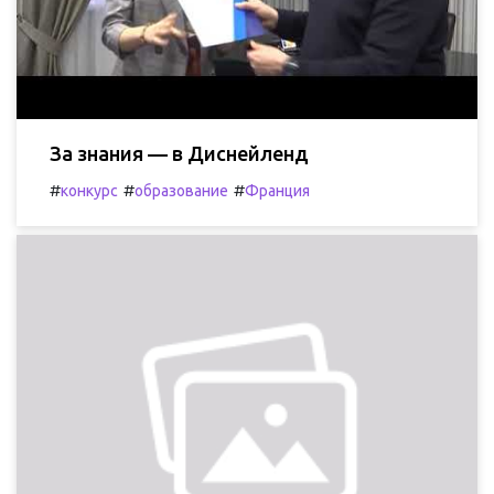
За знания — в Диснейленд
#
#
#
конкурс
образование
Франция