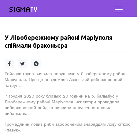
SIGMA
TV
У Лівобережному районі Маріуполя
спіймали браконьєра
Рейдова група виявила порушника у Лівобережному районі
Маріуполя. Про це повідомляє Азовський рибоохоронний
патруль.
7 грудня 2020 року близько 20 години на р. Кальміус у
Лівобережному районі Маріуполя інспектори проводили
рибоохоронний рейд та виявили порушення правил
рибальства.
Громадянин ловив риби забороненим знаряддям лову сіткою
«павук».