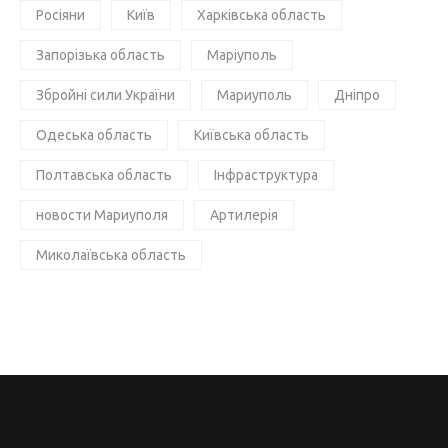
Росіяни
Київ
Харківська область
Запорізька область
Маріуполь
Збройні сили України
Мариуполь
Дніпро
Одеська область
Київська область
Полтавська область
Інфраструктура
новости Мариуполя
Артилерія
Миколаївська область