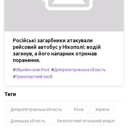
Російські загарбники атакували
рейсовий автобус у Нікополі: водій
загинув, а його напарник отримав
поранення.
#
#
Збройні сили Росії
Дніпропетровська область
#
Транспортний засіб
Теги
Дніпропетровська область
Росія
Україна
Донецька область
Безпілотний літальний апарат