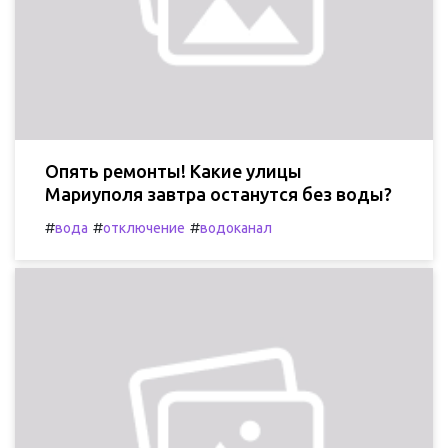
Опять ремонты! Какие улицы
Мариуполя завтра останутся без воды?
#
#
#
вода
отключение
водоканал