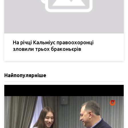
На річці Кальміус правоохоронці
зловили трьох браконьєрів
Найпопулярніше