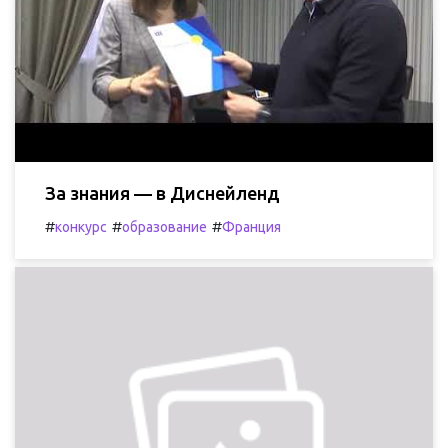
За знания — в Диснейленд
#
#
#
конкурс
образование
Франция