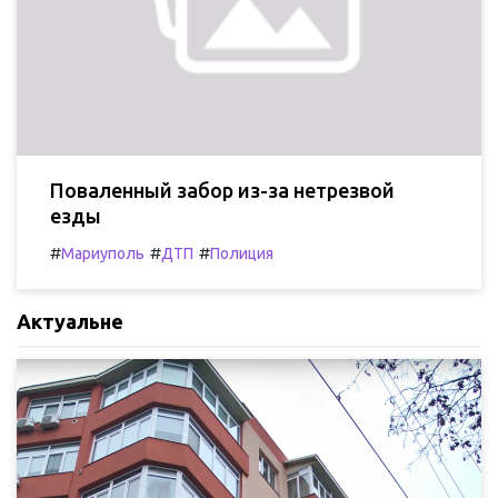
Поваленный забор из-за нетрезвой
езды
#
#
#
Мариуполь
ДТП
Полиция
Актуальне