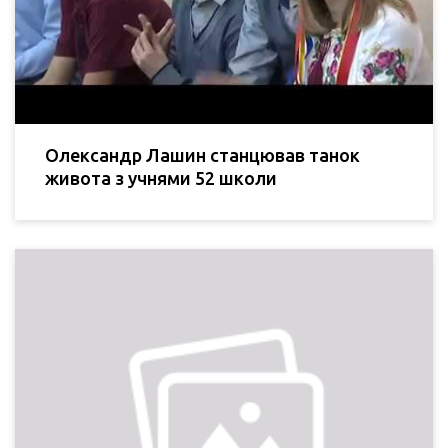
Олександр Лашин станцював танок
живота з учнями 52 школи