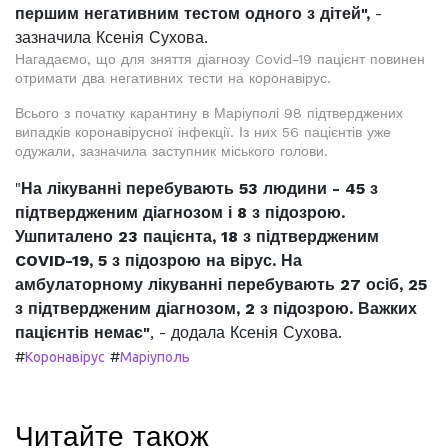
першим негативним тестом одного з дітей",
-
зазначила Ксенія Сухова.
Нагадаємо, що для зняття діагнозу Covid-19 пацієнт повинен
отримати два негативних тести на коронавірус.
Всього з початку карантину в Маріуполі 98 підтверджених
випадків коронавірусної інфекції. Із них 56 пацієнтів уже
одужали, зазначила заступник міського голови.
"
На лікуванні перебувають 53 людини - 45 з
підтвердженим діагнозом і 8 з підозрою.
Ушпиталено 23 пацієнта, 18 з підтвердженим
COVID-19, 5 з підозрою на вірус. На
амбулаторному лікуванні перебувають 27 осіб, 25
з підтвердженим діагнозом, 2 з підозрою. Важких
пацієнтів немає"
, - додала Ксенія Сухова.
#
#
Коронавірус
Маріуполь
Читайте також