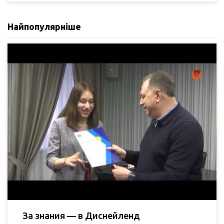
Найпопулярніше
За знания — в Диснейленд