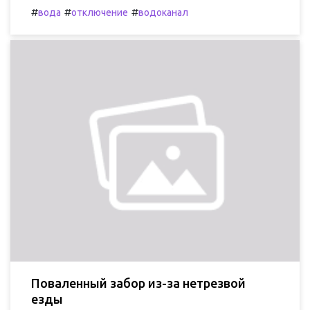
#
#
#
вода
отключение
водоканал
Поваленный забор из-за нетрезвой
езды