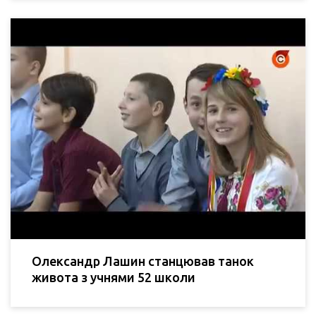
Олександр Лашин станцював танок
живота з учнями 52 школи