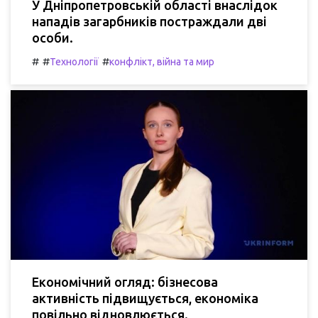
У Дніпропетровській області внаслідок
нападів загарбників постраждали дві
особи.
#
#
#
Технології
конфлікт, війна та мир
Економічний огляд: бізнесова
активність підвищується, економіка
повільно відновлюється.