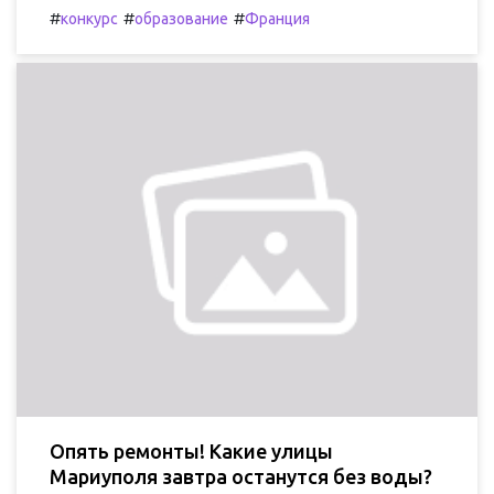
#
#
#
конкурс
образование
Франция
Опять ремонты! Какие улицы
Мариуполя завтра останутся без воды?