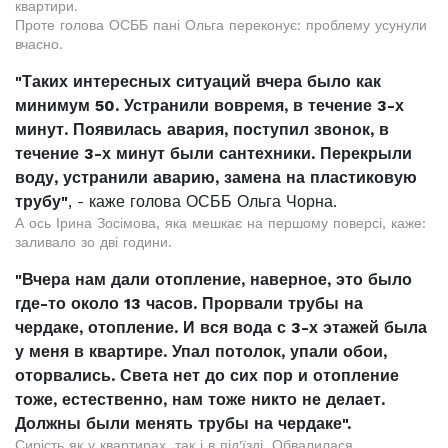
квартири.
Проте голова ОСББ пані Ольга переконує: проблему усунули
вчасно.
"Таких интересных ситуаций вчера было как
минимум 50. Устранили вовремя, в течение 3-х
минут. Появилась авария, поступил звонок, в
течение 3-х минут были сантехники. Перекрыли
воду, устранили аварию, замена на пластиковую
трубу"
, - каже голова ОСББ Ольга Чорна.
А ось Ірина Зосімова, яка мешкає на першому поверсі, каже:
заливало зо дві години.
"Вчера нам дали отопление, наверное, это было
где-то около 13 часов. Прорвали трубы на
чердаке, отопление. И вся вода с 3-х этажей была
у меня в квартире. Упал потолок, упали обои,
оторвались. Света нет до сих пор и отопление
тоже, естественно, нам тоже никто не делает.
Должны были менять трубы на чердаке".
Сирість як у квартирах, так і в під'їзді. Обвалилася