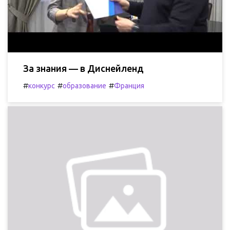
За знания — в Диснейленд
#
#
#
конкурс
образование
Франция