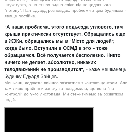
штукатурка, а на стінах видно сліди від нещодавнього
"потопу". Пан Едуард розповідає: проблеми з цим будинком -
явище постійне.
"А наша проблема, этого подъезда углового, там
крыша практически отсутствует. Обращались еще
в ЖЭКи, обращались мы в "Місто для людей",
когда было. Вступили в ОСМД в это - тоже
обращаемся. Всё получается бесполезно. Никто
ничего не делает, абсолютно, никаких
телодвижений не производится"
, - каже мешканець
будинку Едуард Зайцев.
Мешканці додають: вийшло зв'язатися з контакт-центром. Але
там лише прийняли заявку та повідомили, що вона "на
контролі" до 9-го листопада. Ми стежитимемо за розвитком
подій.