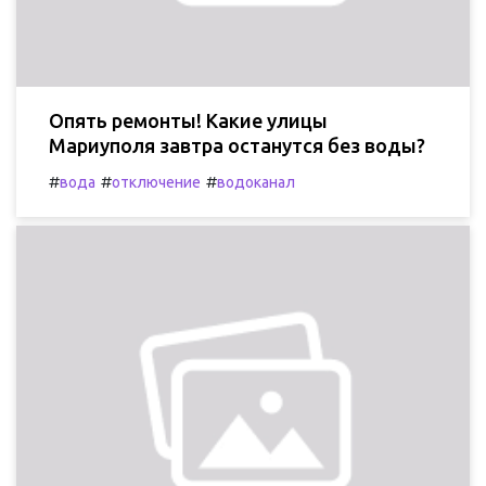
Опять ремонты! Какие улицы
Мариуполя завтра останутся без воды?
#
#
#
вода
отключение
водоканал