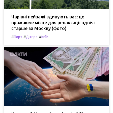
Чарівні пейзажі здивують вас: це
вражаюче місце для релаксації вдвічі
старше за Москву (фото)
#
#
#
Порт
Дніпро
Київ