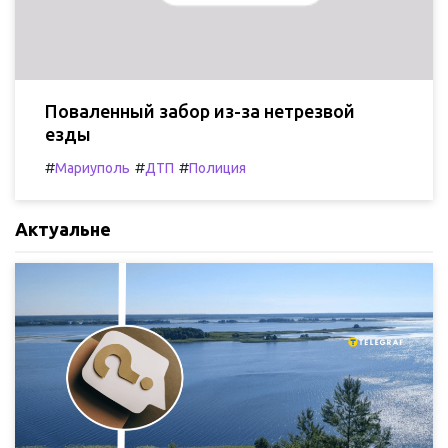
Поваленный забор из-за нетрезвой
езды
#
#
#
Мариуполь
ДТП
Полиция
Актуальне