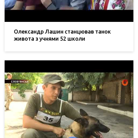
Олександр Лашин станцював танок
живота з учнями 52 школи