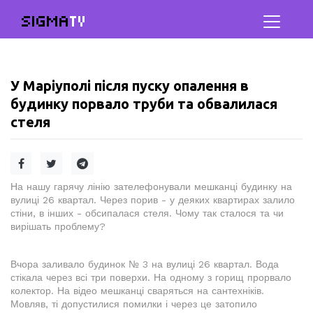
SIGMA
TV
У Маріуполі після пуску опалення в
будинку порвало труби та обвалилася
стеля
На нашу гарячу лінію зателефонували мешканці будинку на
вулиці 26 квартал. Через порив - у деяких квартирах залило
стіни, в інших - обсипалася стеля. Чому так сталося та чи
вирішать проблему?
Вчора заливало будинок № 3 на вулиці 26 квартал. Вода
стікала через всі три поверхи. На одному з горищ прорвало
колектор. На відео мешканці сваряться на сантехніків.
Мовляв, ті допустилися помилки і через це затопило