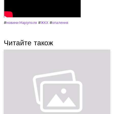
#
#
#
новини Маріуполя
ЖКХ
опалення
Читайте також