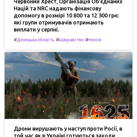
Червоний Хрест, Організація Об'єднаних
Націй та NRC надають фінансову
допомогу в розмірі 10 800 та 12 300 грн:
які групи отримувачів отримають
виплати у серпні.
#
#
#
Донецька область
Шахрайство
пенсія
Дрони вирушають у наступ проти Росії, в
той час як в Україні готуються заходи