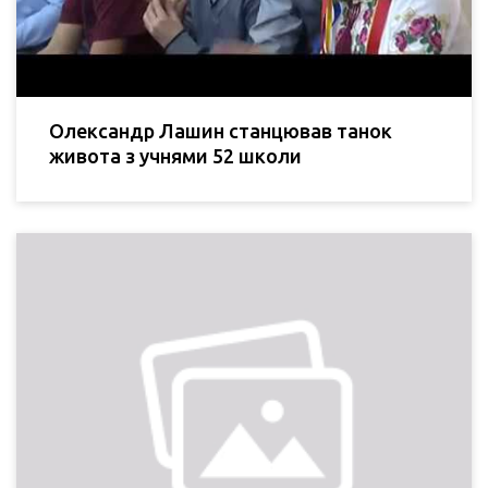
Олександр Лашин станцював танок
живота з учнями 52 школи