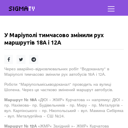
SIGMA
TV
У Маріуполі тимчасово змінили рух
маршрутів 18А і 12А
Через аварійно-відновлювальних робіт "Водоканалу" в
Маріуполі тимчасово змінили рух автобусів 18А і 12А.
Роботи "Маріупольміськводоканал" проводить на вулиці
Шопена. Через це частково змінений маршрут автобусів.
Маршрут № 18А
«ДЮІ - ЖМР« Курчатова »» напрямку: ДЮІ -
пр. Нахімова- пр. Будівельників - пр. Миру - пр. Металургів -
вул. Карпінського - пр. Нікопольський - вул. Мамина Сибіряка
- вул. Металургійна - СШ №24.
Маршрут № 12А
«ЖМР« Західний »- ЖМР« Курчатова