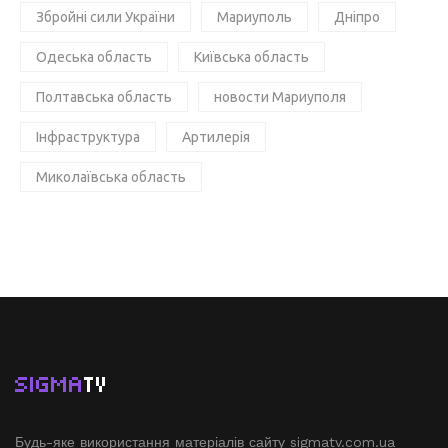
Збройні сили України
Мариуполь
Дніпро
Одеська область
Київська область
Полтавська область
новости Мариуполя
Інфраструктура
Артилерія
Миколаївська область
SIGMA
TV
Будь-яке використання матеріалів сайту sigmatv.com.ua