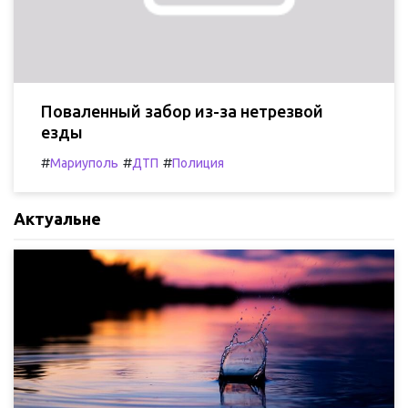
Поваленный забор из-за нетрезвой
езды
#
#
#
Мариуполь
ДТП
Полиция
Актуальне