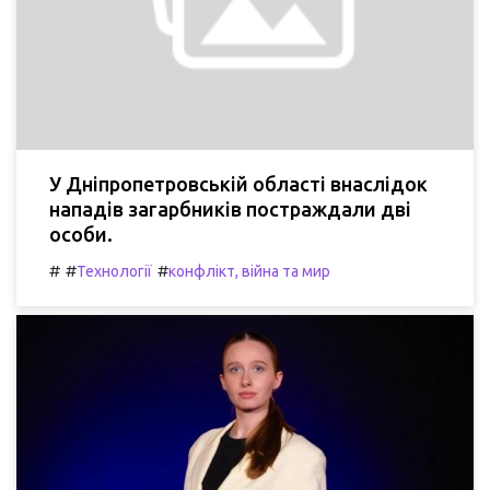
У Дніпропетровській області внаслідок
нападів загарбників постраждали дві
особи.
#
#
#
Технології
конфлікт, війна та мир