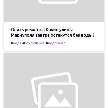
Опять ремонты! Какие улицы
Мариуполя завтра останутся без воды?
#
#
#
вода
отключение
водоканал