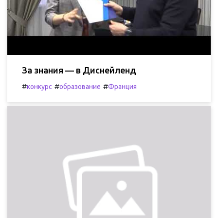
За знания — в Диснейленд
#
#
#
конкурс
образование
Франция