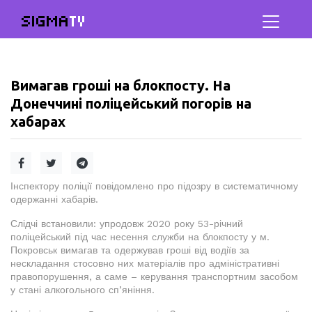
SIGMA
TV
Вимагав гроші на блокпосту. На
Донеччині поліцейський погорів на
хабарах
Інспектору поліції повідомлено про підозру в систематичному
одержанні хабарів.
Слідчі встановили: упродовж 2020 року 53-річний
поліцейський під час несення служби на блокпосту у м.
Покровськ вимагав та одержував гроші від водіїв за
нескладання стосовно них матеріалів про адміністративні
правопорушення, а саме – керування транспортним засобом
у стані алкогольного сп’яніння.