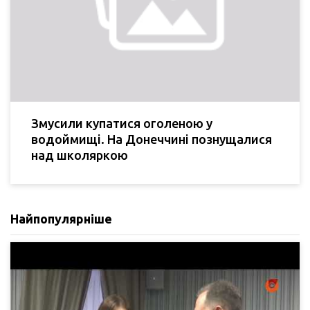
Змусили купатися оголеною у
водоймищі. На Донеччині познущалися
над школяркою
Найпопулярніше