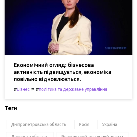
Економічний огляд: бізнесова
активність підвищується, економіка
повільно відновлюється.
#
#
#
Бізнес
політика та державне управління
Теги
Дніпропетровська область
Росія
Україна
Донецька область
Безпілотний літальний апарат