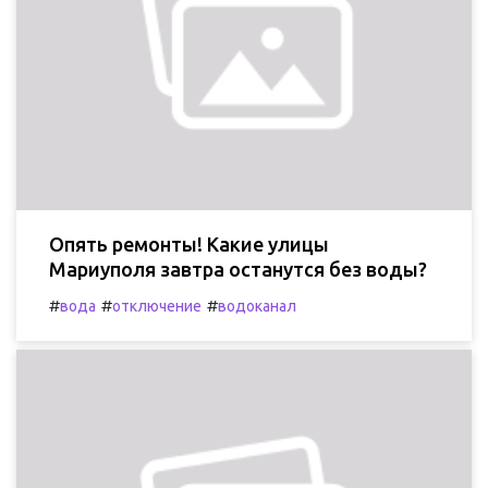
Опять ремонты! Какие улицы
Мариуполя завтра останутся без воды?
#
#
#
вода
отключение
водоканал