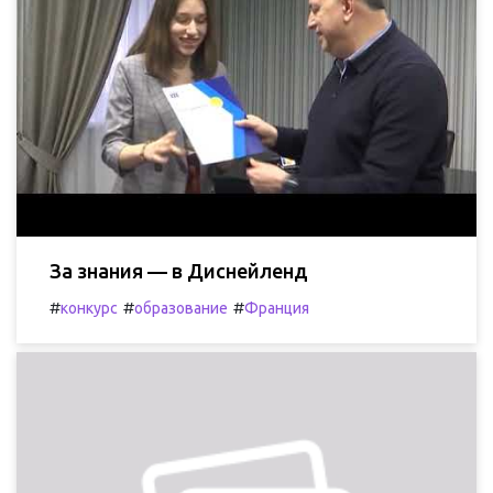
За знания — в Диснейленд
#
#
#
конкурс
образование
Франция