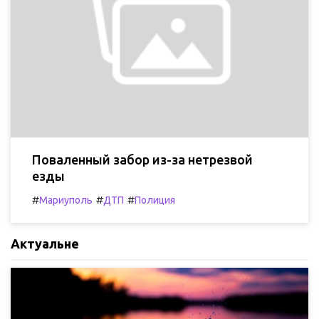
Поваленный забор из-за нетрезвой
езды
#
#
#
Мариуполь
ДТП
Полиция
Актуальне