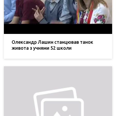
Олександр Лашин станцював танок
живота з учнями 52 школи