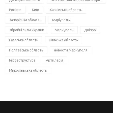
Росіяни
Київ
Харківська область
Запорізька область
Маріуполь
Збройні сили України
Мариуполь
Дніпро
Одеська область
Київська область
Полтавська область
новости Мариуполя
Інфраструктура
Артилерія
Миколаївська область