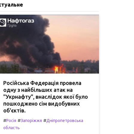
ктуальне
Російська Федерація провела
одну з найбільших атак на
"Укрнафту", внаслідок якої було
пошкоджено сім видобувних
об'єктів.
#
#
#
Росія
Запоріжжя
Дніпропетровська
область