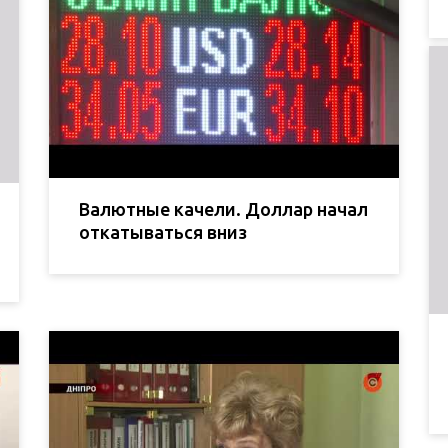
Валютные качели. Доллар начал
откатываться вниз