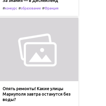
За знания — в Диснейленд
#
#
#
конкурс
образование
Франция
Опять ремонты! Какие улицы
Мариуполя завтра останутся без
воды?