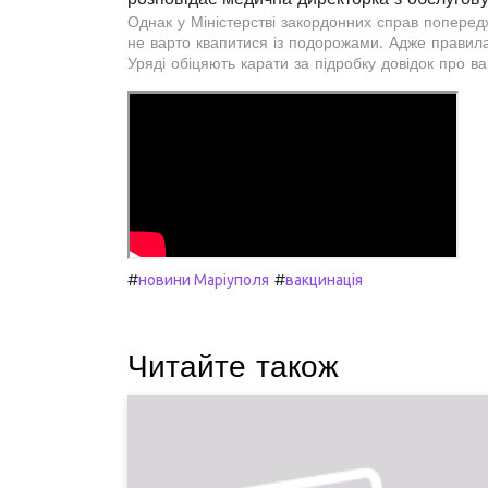
Однак у Міністерстві закордонних справ поперед
не варто квапитися із подорожами. Адже правила 
Уряді обіцяють карати за підробку довідок про в
#
#
новини Маріуполя
вакцинація
Читайте також