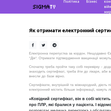
Політика
Бізнес
кон
SIGMA
TV
війн
мир
Як отримати електронний сертиф
Електронна перепустка за кордон. Нещодавно Євр
"Дія". Отримати підтвердження вакцинації можуть 
Спочатку треба пройти таку собі перевірку - дод
знаходить сертифікат, треба йти до лікаря, аби 
внесли до бази вірно.
Сертифікати, внутрішній та міжнародний, діють пів
електронний містить більше інформації, кажуть лі
«Ковідний сертифікат, він в собі містит
про ПЛР, які бралися у пацієнта. І відо
розповідає медична директорка з обслуг