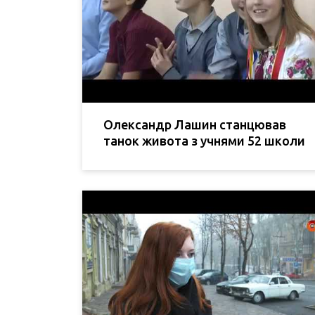
Олександр Лашин станцював
танок живота з учнями 52 школи