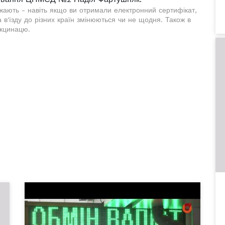
жають - навіть якщо ви отримали електронний сертифікат,
в'їзду до різних країн змінюються чи не щодня. Також в
акцинацю.