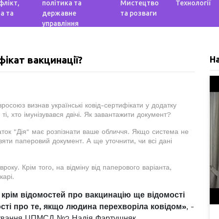
флікт,
політика та
Мистецтво
Технології
а та
державне
та розваги
управління
ікат вакцинації?
Н
осоюз визнав українські ковід-сертифікати у додатку
ті, хто імунізувався двічі. Як завантажити документ?
аток "Дія" має розпізнати ваше обличчя. Якщо система не
взяти паперовий документ. А ще уточнити, чи всі дані
року. Крім того, на відміну від паперового варіанта,
карі.
ь крім відомостей про вакцинацію ще відомості
мості про те, якщо людина перехворіла ковідом»
, -
овування ЦПМСД №2 Надія Фартушняк.