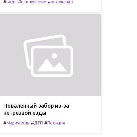
#
#
#
вода
отключение
водоканал
Поваленный забор из-за
нетрезвой езды
#
#
#
Мариуполь
ДТП
Полиция