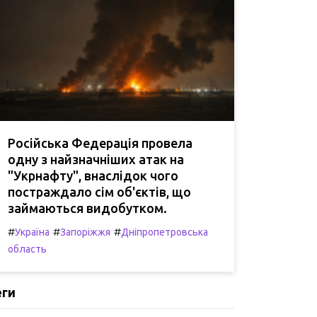
Російська Федерація провела
одну з найзначніших атак на
"Укрнафту", внаслідок чого
постраждало сім об'єктів, що
займаються видобутком.
#
#
#
Україна
Запоріжжя
Дніпропетровська
область
еги