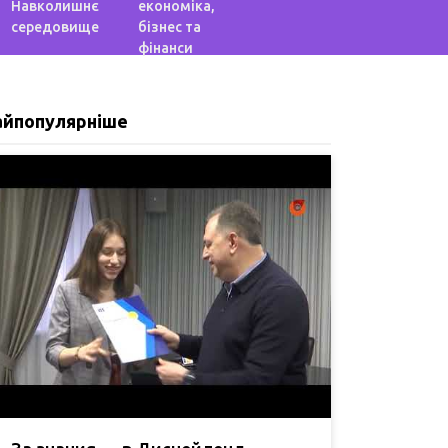
Навколишнє
економіка,
середовище
бізнес та
фінанси
айпопулярніше