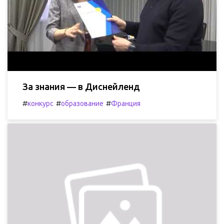
За знания — в Диснейленд
#
#
#
конкурс
образование
Франция