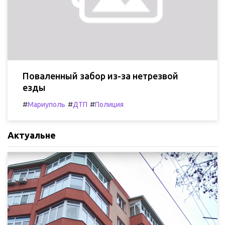
Поваленный забор из-за нетрезвой
езды
#
#
#
Мариуполь
ДТП
Полиция
Актуальне