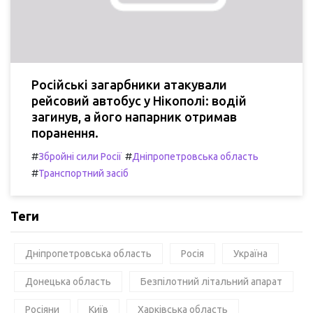
Російські загарбники атакували
рейсовий автобус у Нікополі: водій
загинув, а його напарник отримав
поранення.
#
#
Збройні сили Росії
Дніпропетровська область
#
Транспортний засіб
Теги
Дніпропетровська область
Росія
Україна
Донецька область
Безпілотний літальний апарат
Росіяни
Київ
Харківська область