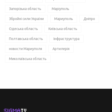
Запорізька область
Маріуполь
Збройні сили України
Мариуполь
Дніпро
Одеська область
Київська область
Полтавська область
Інфраструктура
новости Мариуполя
Артилерія
Миколаївська область
SIGMA
TV