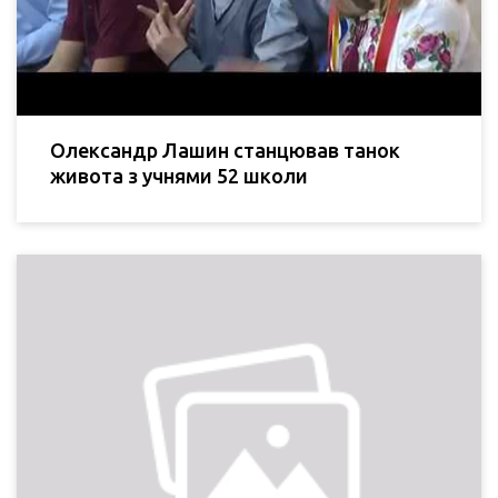
Олександр Лашин станцював танок
живота з учнями 52 школи