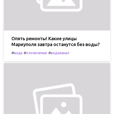
Опять ремонты! Какие улицы
Мариуполя завтра останутся без воды?
#
#
#
вода
отключение
водоканал