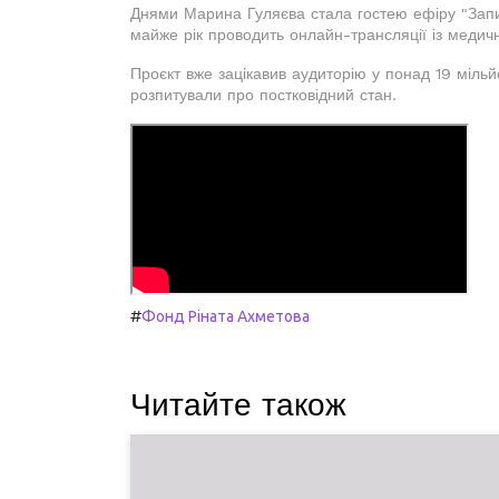
Днями Марина Гуляєва стала гостею ефіру "Запит
майже рік проводить онлайн-трансляції із медич
Проєкт вже зацікавив аудиторію у понад 19 міль
розпитували про постковідний стан.
#
Фонд Ріната Ахметова
Читайте також