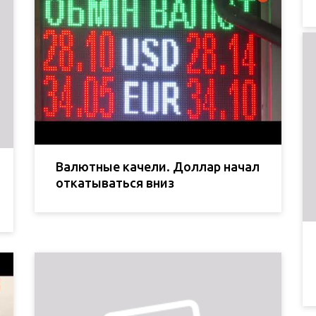
Валютные качели. Доллар начал
откатываться вниз