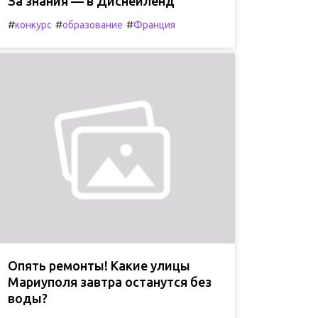
За знания — в Диснейленд
#
#
#
конкурс
образование
Франция
Опять ремонты! Какие улицы
Мариуполя завтра останутся без
воды?