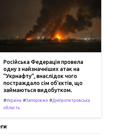
Російська Федерація провела
одну з найзначніших атак на
"Укрнафту", внаслідок чого
постраждало сім об'єктів, що
займаються видобутком.
#
#
#
Україна
Запоріжжя
Дніпропетровська
область
еги