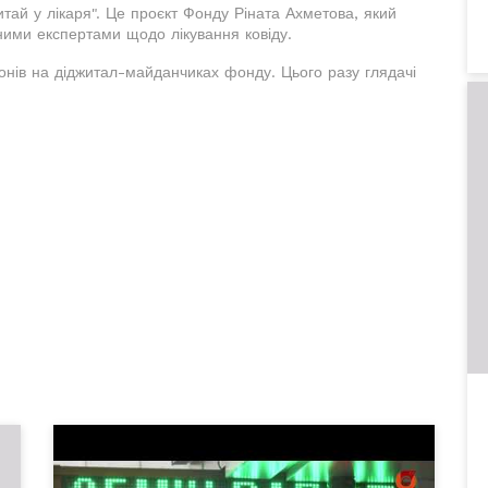
ай у лікаря". Це проєкт Фонду Ріната Ахметова, який
ними експертами щодо лікування ковіду.
йонів на діджитал-майданчиках фонду. Цього разу глядачі