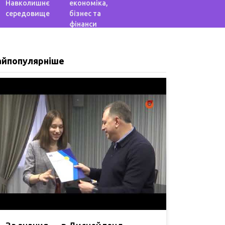
Навколишнє
економіка,
середовище
бізнес та
фінанси
айпопулярніше