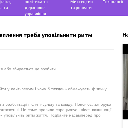
флікт,
політика та
Мистецтво
Технології
а та
державне
та розваги
управління
щеплення треба уповільнити ритм
Н
ся або збирається це зробити.
ейти у лайт-режим і хоча б тиждень обмежувати фізичну
з реабілітації після інсульту та ковіду. Пояснює: запорука
антаженні. Це саме правило спрацьовує і після вакцинації
- уповільніть ритм життя. Подбайте насамперед про