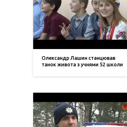
Олександр Лашин станцював
танок живота з учнями 52 школи