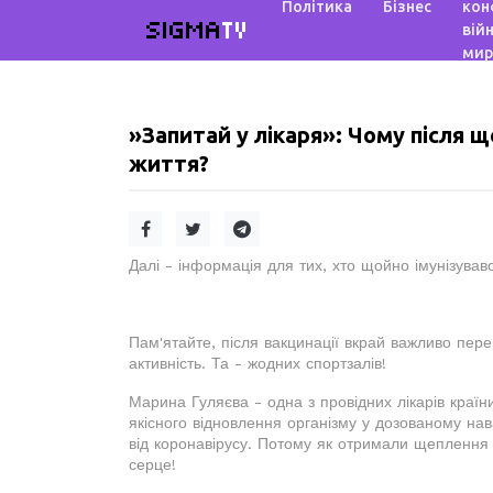
Політика
Бізнес
кон
SIGMA
TV
війн
мир
»Запитай у лікаря»: Чому після 
життя?
Далі - інформація для тих, хто щойно імунізував
Пам'ятайте, після вакцинації вкрай важливо пер
активність. Та - жодних спортзалів!
Марина Гуляєва - одна з провідних лікарів країни 
якісного відновлення організму у дозованому нав
від коронавірусу. Потому як отримали щеплення 
серце!