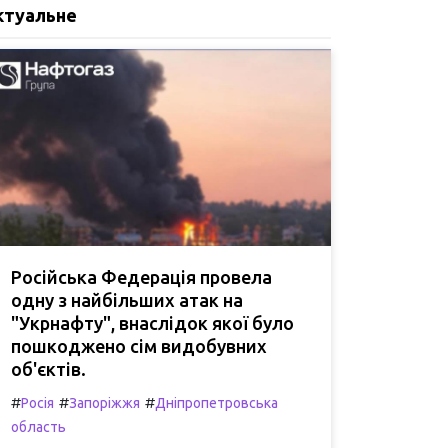
ктуальне
Російська Федерація провела
одну з найбільших атак на
"Укрнафту", внаслідок якої було
пошкоджено сім видобувних
об'єктів.
#
#
#
Росія
Запоріжжя
Дніпропетровська
область