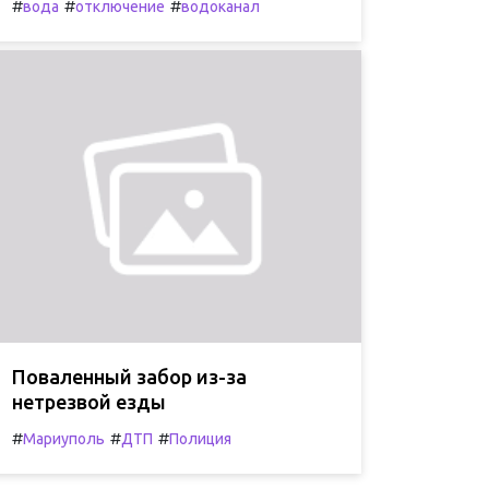
#
#
#
вода
отключение
водоканал
Поваленный забор из-за
нетрезвой езды
#
#
#
Мариуполь
ДТП
Полиция