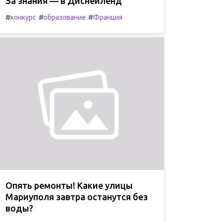
За знания — в Диснейленд
#
#
#
конкурс
образование
Франция
Опять ремонты! Какие улицы
Мариуполя завтра останутся без
воды?