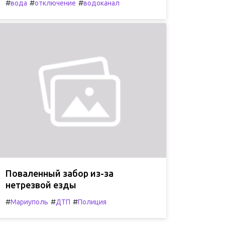
#
#
#
вода
отключение
водоканал
Поваленный забор из-за
нетрезвой езды
#
#
#
Мариуполь
ДТП
Полиция