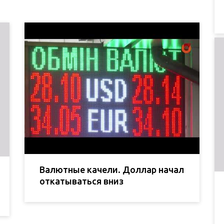
Валютные качели. Доллар начал
откатываться вниз