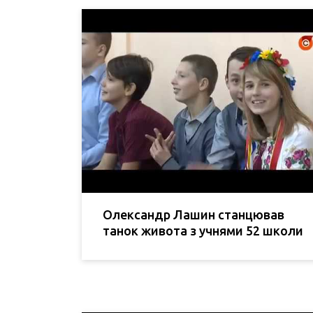
Олександр Лашин станцював
танок живота з учнями 52 школи