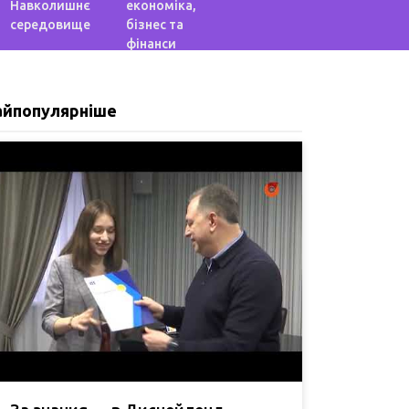
Навколишнє
економіка,
середовище
бізнес та
фінанси
айпопулярніше