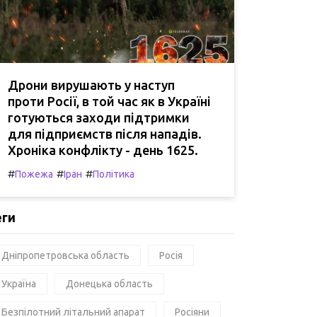
Дрони вирушають у наступ
проти Росії, в той час як в Україні
готуються заходи підтримки
для підприємств після нападів.
Хроніка конфлікту - день 1625.
#
#
#
Пожежа
Іран
Політика
еги
Дніпропетровська область
Росія
Україна
Донецька область
Безпілотний літальний апарат
Росіяни