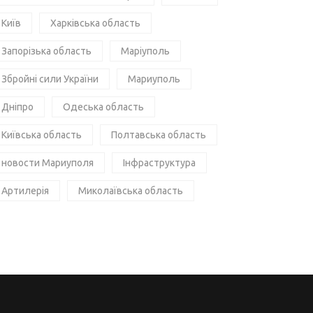
Київ
Харківська область
Запорізька область
Маріуполь
Збройні сили України
Мариуполь
Дніпро
Одеська область
Київська область
Полтавська область
новости Мариуполя
Інфраструктура
Артилерія
Миколаївська область