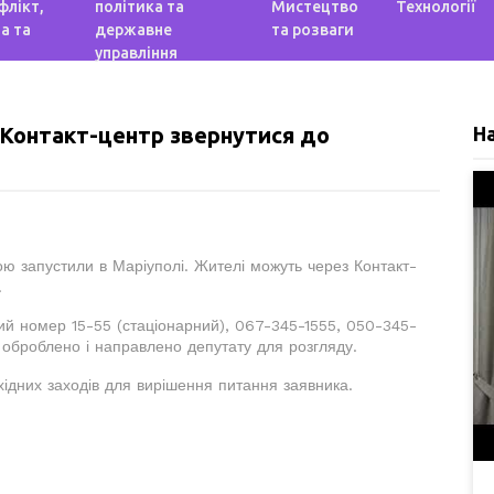
флікт,
політика та
Мистецтво
Технології
а та
державне
та розваги
управління
 Контакт-центр звернутися до
Н
вою запустили в Маріуполі. Жителі можуть через Контакт-
.
й номер 15-55 (стаціонарний), 067-345-1555, 050-345-
 оброблено і направлено депутату для розгляду.
ідних заходів для вирішення питання заявника.