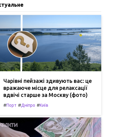
ктуальне
Чарівні пейзажі здивують вас: це
вражаюче місце для релаксації
вдвічі старше за Москву (фото)
#
#
#
Порт
Дніпро
Київ