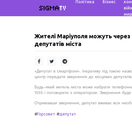
Політика
Бізнес
кон
SIGMA
TV
війн
мир
Жителі Маріуполя можуть через
депутатів міста
«Депутат в смартфоні». Ініціативу під такою наз
центр передати звернення до місцевих депутатів
Будь-який житель міста може набрати телефонни
1555 і поговорити з оператором. Звернення буде
Отримавши звернення, депутат вживає всіх необх
#
#
Горсовет
депутат