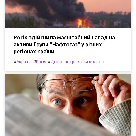
Росія здійснила масштабний напад на
активи Групи "Нафтогаз" у різних
регіонах країни.
#
#
#
Україна
Росія
Дніпропетровська область