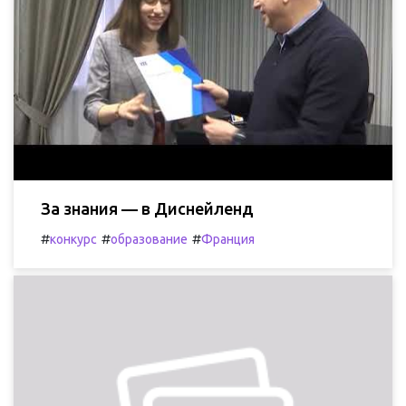
За знания — в Диснейленд
#
#
#
конкурс
образование
Франция