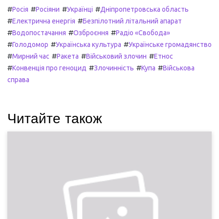
#
#
#
#
Росія
Росіяни
Українці
Дніпропетровська область
#
#
Електрична енергія
Безпілотний літальний апарат
#
#
#
Водопостачання
Озброєння
Радіо «Свобода»
#
#
#
Голодомор
Українська культура
Українське громадянство
#
#
#
#
Мирний час
Ракета
Військовий злочин
Етнос
#
#
#
#
Конвенція про геноцид
Злочинність
Купа
Військова
справа
Читайте також