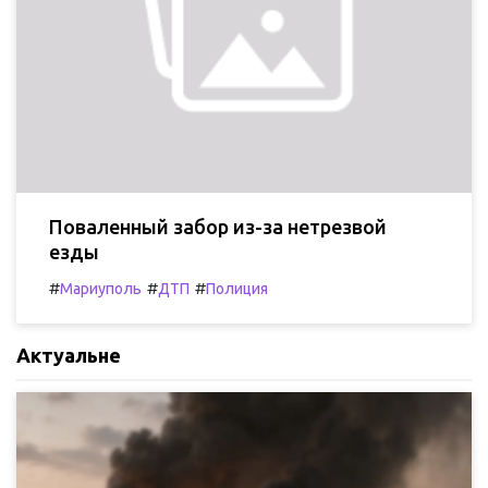
Поваленный забор из-за нетрезвой
езды
#
#
#
Мариуполь
ДТП
Полиция
Актуальне