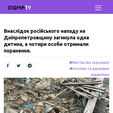
SIGMA
TV
Внаслідок російського нападу на
Дніпропетровщину загинула одна
дитина, а чотири особи отримали
поранення.
#
Мистецтво та розваги
#
політика та державне
управління