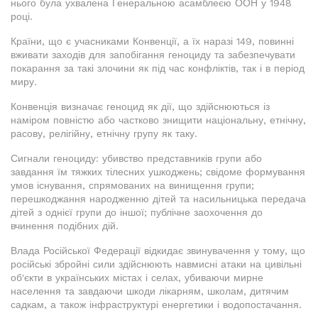
нього була ухвалена Генеральною асамблеєю ООН у 1948
році.
Країни, що є учасниками Конвенції, а їх наразі 149, повинні
вживати заходів для запобігання геноциду та забезпечувати
покарання за такі злочини як під час конфліктів, так і в період
миру.
Конвенція визначає геноцид як дії, що здійснюються із
наміром повністю або частково знищити національну, етнічну,
расову, релігійну, етнічну групу як таку.
Сигнали геноциду: убивство представників групи або
завдання їм тяжких тілесних ушкоджень; свідоме формування
умов існування, спрямованих на винищення групи;
перешкоджання народженню дітей та насильницька передача
дітей з однієї групи до іншої; публічне заохочення до
вчинення подібних дій.
Влада Російської Федерації відкидає звинувачення у тому, що
російські збройні сили здійснюють навмисні атаки на цивільні
об'єкти в українських містах і селах, убиваючи мирне
населення та завдаючи шкоди лікарням, школам, дитячим
садкам, а також інфраструктурі енергетики і водопостачання.