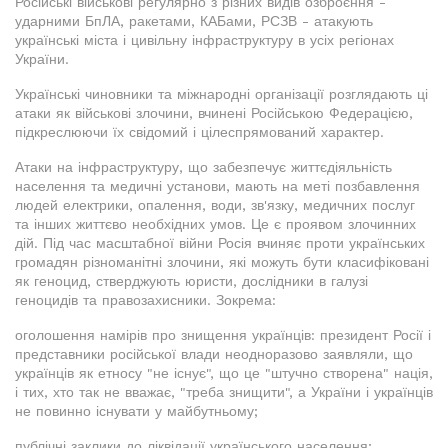
Російські військові регулярно з різних видів озброєння -
ударними БпЛА, ракетами, КАБами, РСЗВ - атакують
українські міста і цивільну інфраструктуру в усіх регіонах
України.
Українські чиновники та міжнародні організації розглядають ці
атаки як військові злочини, вчинені Російською Федерацією,
підкреслюючи їх свідомий і цілеспрямований характер.
Атаки на інфраструктуру, що забезпечує життєдіяльність
населення та медичні установи, мають на меті позбавлення
людей електрики, опалення, води, зв'язку, медичних послуг
та інших життєво необхідних умов. Це є проявом злочинних
дій. Під час масштабної війни Росія вчиняє проти українських
громадян різноманітні злочини, які можуть бути класифіковані
як геноцид, стверджують юристи, дослідники в галузі
геноцидів та правозахисники. Зокрема:
оголошення намірів про знищення українців: президент Росії і
представники російської влади неодноразово заявляли, що
українців як етносу "не існує", що це "штучно створена" нація,
і тих, хто так не вважає, "треба знищити", а України і українців
не повинно існувати у майбутньому;
публічні заклики до ліквідації українського населення;