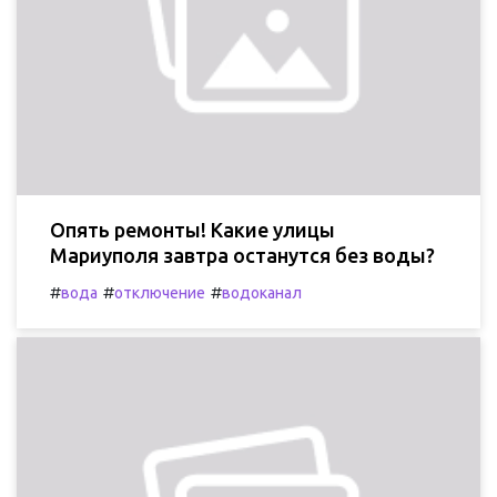
Опять ремонты! Какие улицы
Мариуполя завтра останутся без воды?
#
#
#
вода
отключение
водоканал