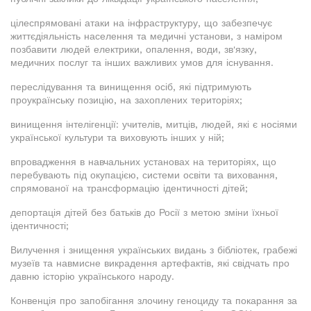
цілеспрямовані атаки на інфраструктуру, що забезпечує
життєдіяльність населення та медичні установи, з наміром
позбавити людей електрики, опалення, води, зв'язку,
медичних послуг та інших важливих умов для існування.
переслідування та винищення осіб, які підтримують
проукраїнську позицію, на захоплених територіях;
винищення інтелігенції: учителів, митців, людей, які є носіями
української культури та виховують інших у ній;
впровадження в навчальних установах на територіях, що
перебувають під окупацією, системи освіти та виховання,
спрямованої на трансформацію ідентичності дітей;
депортація дітей без батьків до Росії з метою зміни їхньої
ідентичності;
Вилучення і знищення українських видань з бібліотек, грабежі
музеїв та навмисне викрадення артефактів, які свідчать про
давню історію українського народу.
Конвенція про запобігання злочину геноциду та покарання за