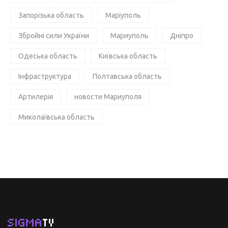
Запорізька область
Маріуполь
Збройні сили України
Мариуполь
Дніпро
Одеська область
Київська область
Інфраструктура
Полтавська область
Артилерія
новости Мариуполя
Миколаївська область
SIGMA
TV