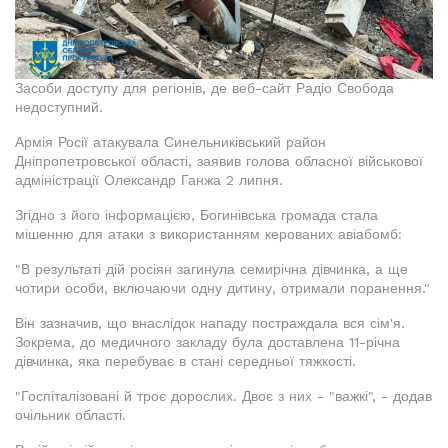
Засоби доступу для регіонів, де веб-сайт Радіо Свобода
недоступний.
Армія Росії атакувала Синельниківський район
Дніпропетровської області, заявив голова обласної військової
адміністрації Олександр Ганжа 2 липня.
Згідно з його інформацією, Богинівська громада стала
мішенню для атаки з використанням керованих авіабомб:
"В результаті дій росіян загинула семирічна дівчинка, а ще
чотири особи, включаючи одну дитину, отримали поранення."
Він зазначив, що внаслідок нападу постраждала вся сім'я.
Зокрема, до медичного закладу була доставлена 11-річна
дівчинка, яка перебуває в стані середньої тяжкості.
"Госпіталізовані й троє дорослих. Двоє з них - "важкі", - додав
очільник області.