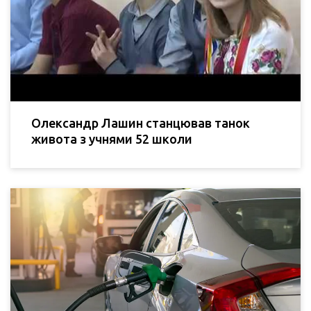
Олександр Лашин станцював танок
живота з учнями 52 школи