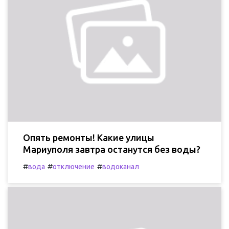
Опять ремонты! Какие улицы
Мариуполя завтра останутся без воды?
#
#
#
вода
отключение
водоканал