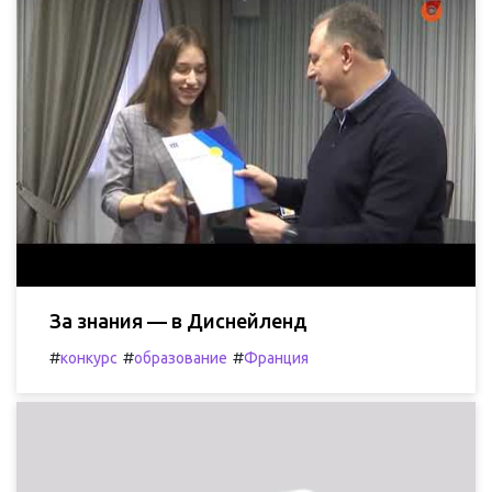
За знания — в Диснейленд
#
#
#
конкурс
образование
Франция