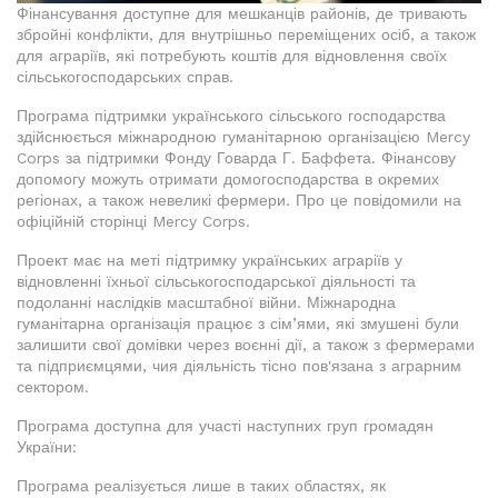
Фінансування доступне для мешканців районів, де тривають
збройні конфлікти, для внутрішньо переміщених осіб, а також
для аграріїв, які потребують коштів для відновлення своїх
сільськогосподарських справ.
Програма підтримки українського сільського господарства
здійснюється міжнародною гуманітарною організацією Mercy
Corps за підтримки Фонду Говарда Г. Баффета. Фінансову
допомогу можуть отримати домогосподарства в окремих
регіонах, а також невеликі фермери. Про це повідомили на
офіційній сторінці Mercy Corps.
Проект має на меті підтримку українських аграріїв у
відновленні їхньої сільськогосподарської діяльності та
подоланні наслідків масштабної війни. Міжнародна
гуманітарна організація працює з сім’ями, які змушені були
залишити свої домівки через воєнні дії, а також з фермерами
та підприємцями, чия діяльність тісно пов'язана з аграрним
сектором.
Програма доступна для участі наступних груп громадян
України:
Програма реалізується лише в таких областях, як