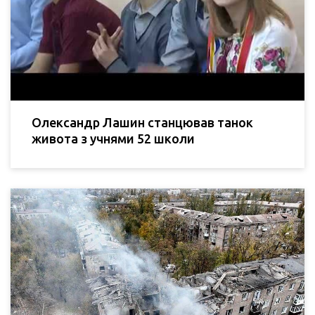
Олександр Лашин станцював танок
живота з учнями 52 школи