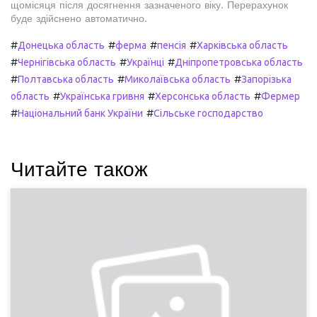
щомісяця після досягнення зазначеного віку. Перерахунок
буде здійснено автоматично.
#
#
#
#
Донецька область
ферма
пенсія
Харківська область
#
#
#
Чернігівська область
Українці
Дніпропетровська область
#
#
#
Полтавська область
Миколаївська область
Запорізька
#
#
#
область
Українська гривня
Херсонська область
Фермер
#
#
Національний банк України
Сільське господарство
Читайте також