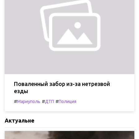
Поваленный забор из-за нетрезвой
езды
#
#
#
Мариуполь
ДТП
Полиция
Актуальне