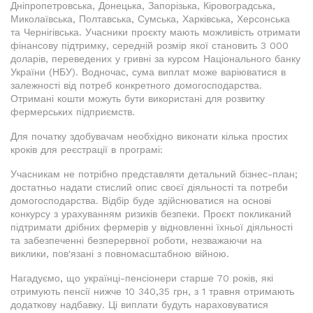
Дніпропетровська, Донецька, Запорізька, Кіровоградська,
Миколаївська, Полтавська, Сумська, Харківська, Херсонська
та Чернігівська. Учасники проєкту мають можливість отримати
фінансову підтримку, середній розмір якої становить 3 000
доларів, переведених у гривні за курсом Національного банку
України (НБУ). Водночас, сума виплат може варіюватися в
залежності від потреб конкретного домогосподарства.
Отримані кошти можуть бути використані для розвитку
фермерських підприємств.
Для початку здобувачам необхідно виконати кілька простих
кроків для реєстрації в програмі:
Учасникам не потрібно представляти детальний бізнес-план;
достатньо надати стислий опис своєї діяльності та потреби
домогосподарства. Відбір буде здійснюватися на основі
конкурсу з урахуванням ризиків безпеки. Проєкт покликаний
підтримати дрібних фермерів у відновленні їхньої діяльності
та забезпеченні безперервної роботи, незважаючи на
виклики, пов'язані з повномасштабною війною.
Нагадуємо, що українці-пенсіонери старше 70 років, які
отримують пенсії нижче 10 340,35 грн, з 1 травня отримають
додаткову надбавку. Ці виплати будуть нараховуватися