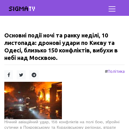
SIGMA
TV
Основні події ночі та ранку неділі, 10
листопада: дронові удари по Києву та
Одесі, близько 150 конфліктів, вибухи в
небі над Москвою.
#
Політика
Нічний авіаційний удар, 158 конфліктів на полі бою, збройні
сутички в Покровському та Курахівському регіонах, втрати