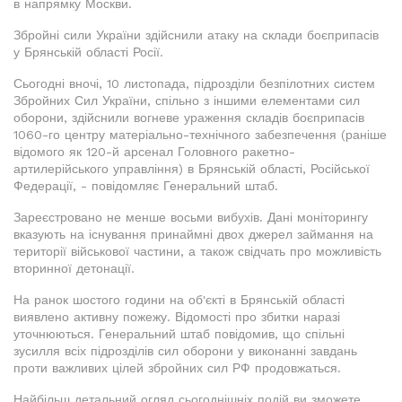
в напрямку Москви.
Збройні сили України здійснили атаку на склади боєприпасів
у Брянській області Росії.
Сьогодні вночі, 10 листопада, підрозділи безпілотних систем
Збройних Сил України, спільно з іншими елементами сил
оборони, здійснили вогневе ураження складів боєприпасів
1060-го центру матеріально-технічного забезпечення (раніше
відомого як 120-й арсенал Головного ракетно-
артилерійського управління) в Брянській області, Російської
Федерації, - повідомляє Генеральний штаб.
Зареєстровано не менше восьми вибухів. Дані моніторингу
вказують на існування принаймні двох джерел займання на
території військової частини, а також свідчать про можливість
вторинної детонації.
На ранок шостого години на об'єкті в Брянській області
виявлено активну пожежу. Відомості про збитки наразі
уточнюються. Генеральний штаб повідомив, що спільні
зусилля всіх підрозділів сил оборони у виконанні завдань
проти важливих цілей збройних сил РФ продовжаться.
Найбільш детальний огляд сьогоднішніх подій ви зможете