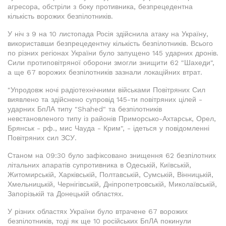
агресора, обстріли з боку противника, безпрецедентна
кількість ворожих безпілотників.
У ніч з 9 на 10 листопада Росія здійснила атаку на Україну,
використавши безпрецедентну кількість безпілотників. Всього
по різних регіонах України було запущено 145 ударних дронів.
Сили протиповітряної оборони змогли знищити 62 "Шахеди",
а ще 67 ворожих безпілотників зазнали локаційних втрат.
"Упродовж ночі радіотехнічними військами Повітряних Сил
виявлено та здійснено супровід 145-ти повітряних цілей -
ударних БпЛА типу "Shahed" та безпілотників
невстановленого типу із районів Приморсько-Ахтарськ, Орел,
Брянськ - рф., мис Чауда - Крим", - ідеться у повідомленні
Повітряних сил ЗСУ.
Станом на 09:30 було зафіксовано знищення 62 безпілотних
літальних апаратів супротивника в Одеській, Київській,
Житомирській, Харківській, Полтавській, Сумській, Вінницькій,
Хмельницькій, Чернігівській, Дніпропетровській, Миколаївській,
Запорізькій та Донецькій областях.
У різних областях України було втрачене 67 ворожих
безпілотників, тоді як ще 10 російських БпЛА покинули