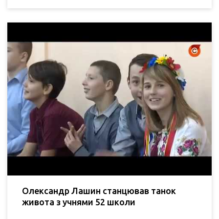
Олександр Лашин станцював танок
живота з учнями 52 школи