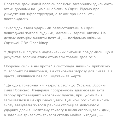
Протягом двох ночей поспіль російські загарбники здійснюють
атаки дронами на цивільні об'єкти в Одесі. Відомо про
ушкодження інфраструктури, а також про наявність
постраждалих.
"Унаслідок атаки ударними безпілотниками в Одесі
пошкоджені житлові будинки, магазини, гаражі, автівки. На
деяких локаціях виникли пожежі", -- повідомив очільник
Одеської ОВА Олег Кіпер.
У Державній службі з надзвичайних ситуацій повідомили, що в
результаті ворожої атаки отримали травми двоє осіб.
Оборонні сили в ніч проти 10 листопада знищили приблизно
15 ворожих безпілотників, які становили загрозу для Києва. На
щастя, обійшлося без пошкоджень та жертв.
"Ще одна тривожна ніч накрила столицю України. Збройні
сили Російської Федерації продовжують здійснювати акти
терору проти мирних населених пунктів, при цьому Київ
залишається в центрі їхньої уваги. Цієї ночі російські війська
знову атакували житлові райони столиці за допомогою
ударних дронів. Повітряну тривогу в Києві оголошували двічі,
а загальна тривалість тривоги склала майже 5 годин", --