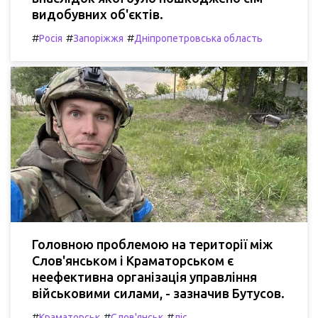
видобувних об'єктів.
#
#
#
Росія
Запоріжжя
Дніпропетровська область
Головною проблемою на території між
Слов'янськом і Краматорськом є
неефективна організація управління
військовими силами, - зазначив Бутусов.
#
#
#
Краматорськ
Слов'янськ
ліс