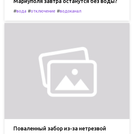
Мариуполя завтра останутся без воды?
#
#
#
вода
отключение
водоканал
Поваленный забор из-за нетрезвой