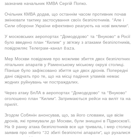
зазначив начальник КМВА Сергій Попко.
Очільник КМВА додав, що останнім часом противник почав
змінювати тактику застосування своїх безпілотників. "Але і
Сили оборони України ефективно реагують на нові виклики".
У московських аеропортах "Домодєдово" та "Внуково" в Росії
було введено план "Килим" у зв'язку з атаками безпілотників,
повідомляє Телеграм-канал Baza.
Мер Москви повідомив про можливе збиття двох безпілотних
літальних апаратів у Раменському міському окрузі столиці.
Пізніше було зафіксовано збиття ще двох дронів. Попередні
дані свідчать про те, що на місці падіння уламків немає
жодних руйнувань чи постраждалих.
Через атаку БпЛА в аеропортах "Домодєдово" та "Внуково"
оголошено план "Килим". Затримаються рейси на виліт та на
приліт.
Згодом Собянін анонсував, що, за його словами, ще вісім
дронів, які прямували до Москви, були знищені в Підмосков'ї.
На 9 ранку атака безпілотників все ще тривала, і мер столиці
заявив про нібито "32 збиті безпілотні апарати", що рухалися