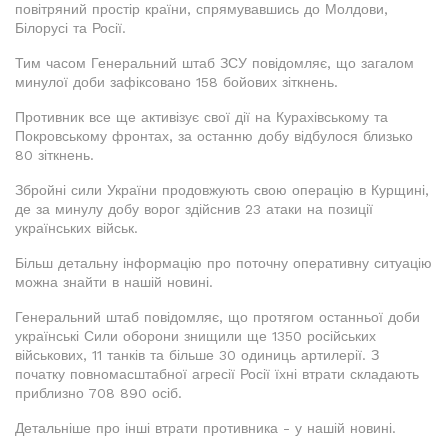
повітряний простір країни, спрямувавшись до Молдови,
Білорусі та Росії.
Тим часом Генеральний штаб ЗСУ повідомляє, що загалом
минулої доби зафіксовано 158 бойових зіткнень.
Противник все ще активізує свої дії на Курахівському та
Покровському фронтах, за останню добу відбулося близько
80 зіткнень.
Збройні сили України продовжують свою операцію в Курщині,
де за минулу добу ворог здійснив 23 атаки на позиції
українських військ.
Більш детальну інформацію про поточну оперативну ситуацію
можна знайти в нашій новині.
Генеральний штаб повідомляє, що протягом останньої доби
українські Сили оборони знищили ще 1350 російських
військових, 11 танків та більше 30 одиниць артилерії. З
початку повномасштабної агресії Росії їхні втрати складають
приблизно 708 890 осіб.
Детальніше про інші втрати противника - у нашій новині.