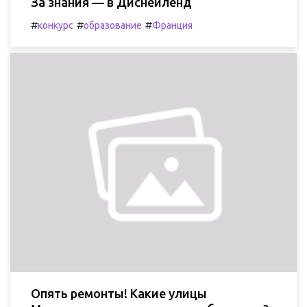
За знания — в Диснейленд
#
#
#
конкурс
образование
Франция
Опять ремонты! Какие улицы