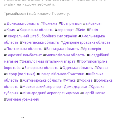
знайти на нашому веб-сайті.
Тримаймося і наближаємо Перемогу!
#
#
#
#
Донецька область
Пожежа
Боєприпаси
військові
#
#
#
#
#
Крим
Харківська область
аеропорт
Київ
Росія
#
#
Генеральний штаб Збройних сил України
Хмельницька
#
#
область
Чернігівська область
Дніпропетровська область
#
#
#
Полтавська область
Вінницька область
Артилерія
#
#
#
Ворожий комбатант
Миколаївська область
Роздрібний
#
#
магазин
Безпілотний літальний апарат
Протиповітряна
#
#
#
боротьба
Запорізька область
Одеська область
Одеса
#
#
#
Терор (політика)
Номер військової частини
Київська
#
#
#
#
область
Житомирська область
Атака
Москва
Брянська
#
#
область
Московський аеропорт Домодєдово
Курська
#
#
губернія
Міжнародний аеропорт Внуково
Сергій Попко
#
Вогневе ураження