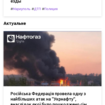
езды
#
#
#
Мариуполь
ДТП
Полиция
Актуальне
Російська Федерація провела одну з
найбільших атак на "Укрнафту",
внаслідок якої було пошкоджено сім