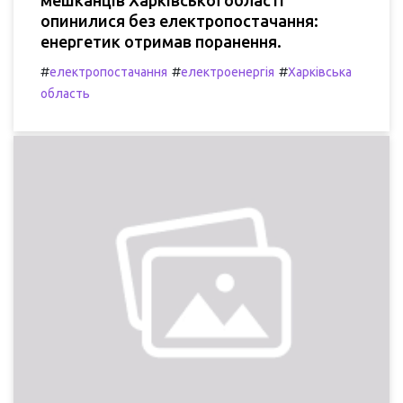
мешканців Харківської області
опинилися без електропостачання:
енергетик отримав поранення.
#
#
#
електропостачання
електроенергія
Харківська
область