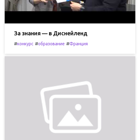
За знания — в Диснейленд
#
#
#
конкурс
образование
Франция