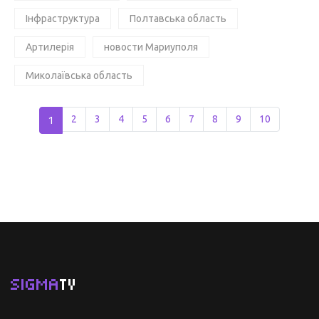
Інфраструктура
Полтавська область
Артилерія
новости Мариуполя
Миколаївська область
1
2
3
4
5
6
7
8
9
10
SIGMA
TV