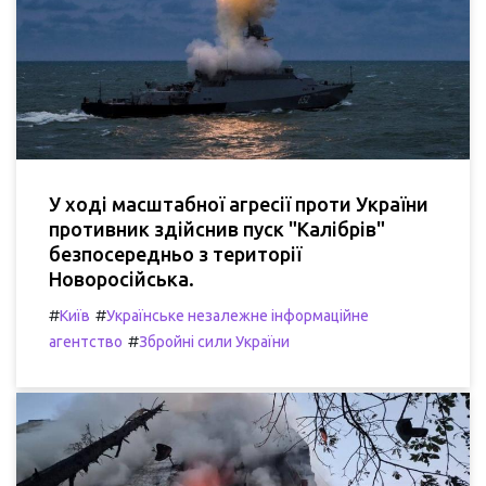
У ході масштабної агресії проти України
противник здійснив пуск "Калібрів"
безпосередньо з території
Новоросійська.
#
#
Київ
Українське незалежне інформаційне
#
агентство
Збройні сили України