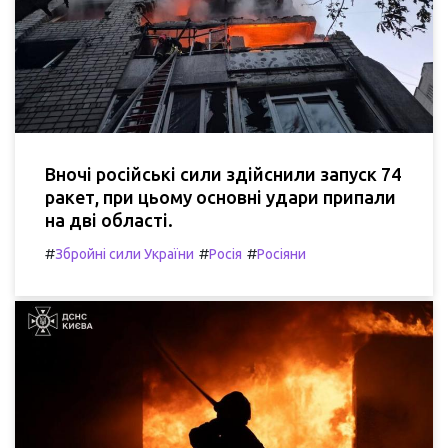
Вночі російські сили здійснили запуск 74
ракет, при цьому основні удари припали
на дві області.
#
#
#
Збройні сили України
Росія
Росіяни