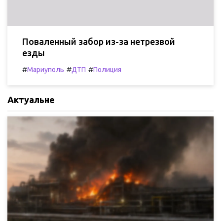
Поваленный забор из-за нетрезвой
езды
#
#
#
Мариуполь
ДТП
Полиция
Актуальне