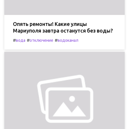
Опять ремонты! Какие улицы
Мариуполя завтра останутся без воды?
#
#
#
вода
отключение
водоканал