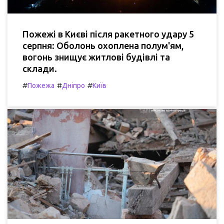
Пожежі в Києві після ракетного удару 5
серпня: Оболонь охоплена полум'ям,
вогонь знищує житлові будівлі та
склади.
#
#
#
Пожежа
Дніпро
Київ