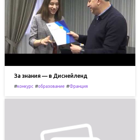
За знания — в Диснейленд
#
#
#
конкурс
образование
Франция