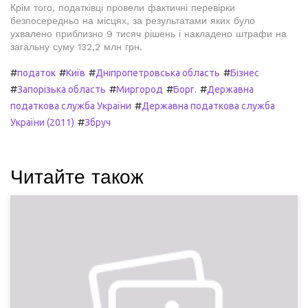
Крім того, податківці провели фактичні перевірки
безпосередньо на місцях, за результатами яких було
ухвалено приблизно 9 тисяч рішень і накладено штрафи на
загальну суму 132,2 млн грн.
#
#
#
#
податок
Київ
Дніпропетровська область
Бізнес
#
#
#
#
Запорізька область
Миргород
Борг.
Державна
#
податкова служба України
Державна податкова служба
#
України (2011)
Збруч
Читайте також