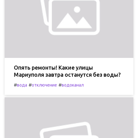
Опять ремонты! Какие улицы
Мариуполя завтра останутся без воды?
#
#
#
вода
отключение
водоканал