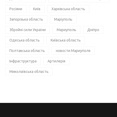
Росіяни
Київ
Харківська область
Запорізька область
Маріуполь
Збройні сили України
Мариуполь
Дніпро
Одеська область
Київська область
Полтавська область
новости Мариуполя
Інфраструктура
Артилерія
Миколаївська область