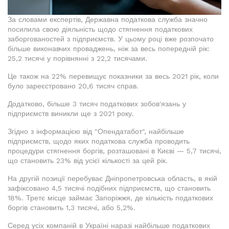
За словами експертів, Державна податкова служба значно
посилила свою діяльність щодо стягнення податкових
заборгованостей з підприємств. У цьому році вже розпочато
більше виконавчих проваджень, ніж за весь попередній рік:
25,2 тисячі у порівнянні з 22,2 тисячами.
Це також на 22% перевищує показники за весь 2021 рік, коли
було зареєстровано 20,6 тисяч справ.
Додатково, більше 3 тисяч податкових зобов'язань у
підприємств виникли ще з 2021 року.
Згідно з інформацією від "Опендатабот", найбільше
підприємств, щодо яких податкова служба проводить
процедури стягнення боргів, розташовані в Києві — 5,7 тисячі,
що становить 23% від усієї кількості за цей рік.
На другій позиції перебуває Дніпропетровська область, в якій
зафіксовано 4,5 тисячі подібних підприємств, що становить
18%. Третє місце займає Запоріжжя, де кількість податкових
боргів становить 1,3 тисячі, або 5,2%.
Серед усіх компаній в Україні наразі найбільше податкових