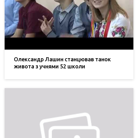
Олександр Лашин станцював танок
живота з учнями 52 школи