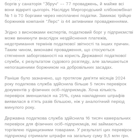
боргів у санаторія "Збруч" -- 77 проваджень, й майже всі
вони відкриті цьогоріч. Наслідує Миргородський хлібокомбінат
№ 1 із 70 боргами через несплачені податки. Замикає трійцю
боржників компанія "Лерс" із 44 активними провадженнями.
Згідно з висновками експертів, податковий борг у підприємстві
може виникнути внаслідок нездійснення платежів,
недотримання термінів податкової звітності та інших причин.
Таким чином, виконавчі провадження, що стосуються
стягнення заборгованості на користь Державної податкової
служби, є результатом судового розгляду, але залишаються
непогашеними боржником на добровільних засадах.
Раніше було зазначено, що протягом дев'яти місяців 2024
року податкова служба здійснила більше 5 тисяч перевірок
документів у фізичних осіб-підприємців. Хоча кількість
перевірок зменшилася на 25%, сума накладених штрафів
виявилася в п'ять разів більшою, ніж у аналогічний період
минулого року.
Державна податкова служба здійснила 16 тисяч камеральних
перевірок для фізичних осіб-підприємців, які займаються
торгівлею підакцизними товарами. У результаті цих перевірок
підприємці отримали штрафи на загальну суму 9,5 млн грн.