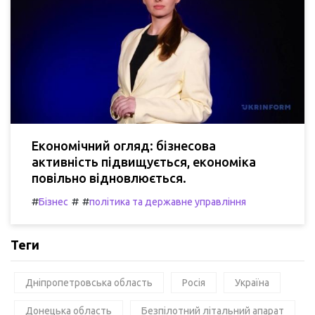
Економічний огляд: бізнесова
активність підвищується, економіка
повільно відновлюється.
#
#
#
Бізнес
політика та державне управління
Теги
Дніпропетровська область
Росія
Україна
Донецька область
Безпілотний літальний апарат