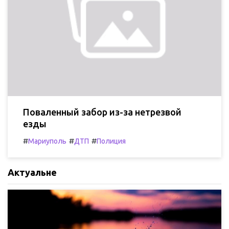
Поваленный забор из-за нетрезвой
езды
#
#
#
Мариуполь
ДТП
Полиция
Актуальне