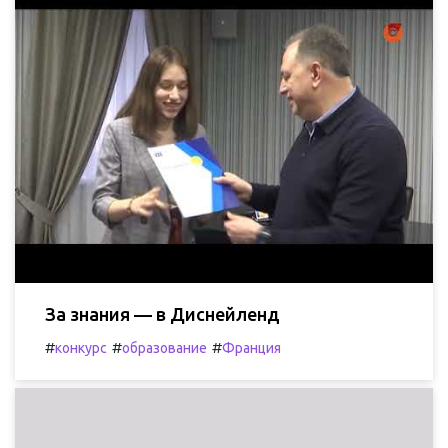
За знания — в Диснейленд
#
#
#
конкурс
образование
Франция