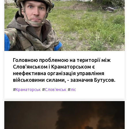
Головною проблемою на території між
Слов'янськом і Краматорськом є
неефективна організація управління
військовими силами, - зазначив Бутусов.
#
#
#
Краматорськ
Слов'янськ
ліс