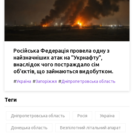
Російська Федерація провела одну з
найзначніших атак на "Укрнафту",
внаслідок чого постраждало сім
об'єктів, що займаються видобутком.
#
#
#
Україна
Запоріжжя
Дніпропетровська область
Теги
Дніпропетровська область
Росія
Україна
Донецька область
Безпілотний літальний апарат