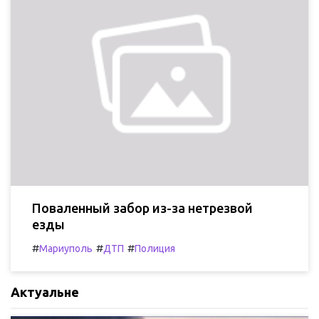
Поваленный забор из-за нетрезвой
езды
#
#
#
Мариуполь
ДТП
Полиция
Актуальне