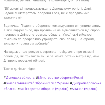
Ковальов, речник Генштабу, в коментарі для "5 каналу".
"Військові дії продовжуються в Донецькому регіоні. Дані,
надані Міністерством оборони Росії, не є правдивими", -
зазначив він.
Водночас, Південне оборонне командування випустило заяву,
в якій підкреслило, що противник не відмовляється від спроб
прориву в Дніпропетровську область. Українські військові
"сміливо та професійно утримують свої позиції на фронті,
зриваючи плани загарбників".
Нагадаємо, що ресурс Deepstate повідомляє про активні
бойові дії, які тривають лише за кілька сотень метрів від меж
Дніпропетровської області.
Також дивіться відео:
#
#
Донецька область
Міністерство оборони (Росія)
#
#
Генеральний штаб Збройних сил України
Дніпропетровська
#
#
область
Міністерство оборони (Україна)
5 канал (Україна)