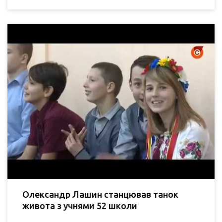
Олександр Лашин станцював танок
живота з учнями 52 школи