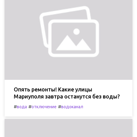
Опять ремонты! Какие улицы
Мариуполя завтра останутся без воды?
#
#
#
вода
отключение
водоканал