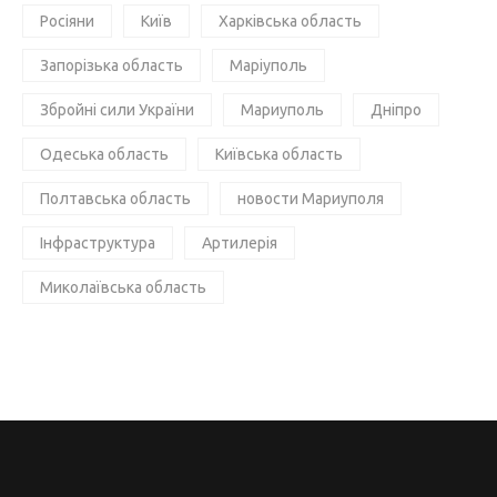
Росіяни
Київ
Харківська область
Запорізька область
Маріуполь
Збройні сили України
Мариуполь
Дніпро
Одеська область
Київська область
Полтавська область
новости Мариуполя
Інфраструктура
Артилерія
Миколаївська область