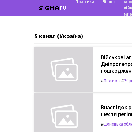
Політика
Бізнес
кон
SIGMA
TV
війн
мир
5 канал (Україна)
Військові а
Дніпропетро
пошкоджено
#
#
Пожежа
Збро
Внаслідок р
шести регіо
#
Донецька обл