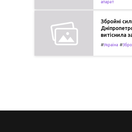
апарат
Збройні сил
Дніпропетро
витіснила з
#
#
Україна
Збро