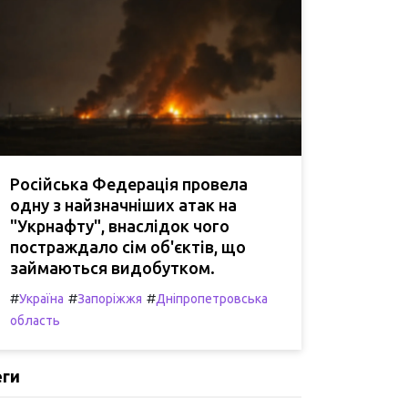
Російська Федерація провела
одну з найзначніших атак на
"Укрнафту", внаслідок чого
постраждало сім об'єктів, що
займаються видобутком.
#
#
#
Україна
Запоріжжя
Дніпропетровська
область
еги