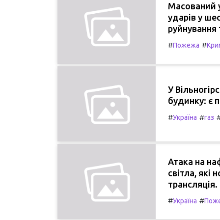
Масований у
ударів у ше
руйнування 
#
#
Пожежа
Кри
У Вільногір
будинку: є 
#
#
Україна
газ
Атака на на
світла, які
трансляція.
#
#
Україна
Пож