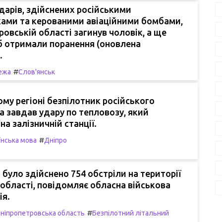
дарів, здійснених російськими
ками та керованими авіаційними бомбами,
ровській області загинув чоловік, а ще
б отримали поранення (оновлена
.
#
ежа
Слов'янськ
ому регіоні безпілотник російського
 завдав удару по тепловозу, який
на залізничній станції.
#
їнська мова
Дніпро
було здійснено 754 обстріли на території
 області, повідомляє обласна військова
ія.
#
ніпропетровська область
Безпілотний літальний