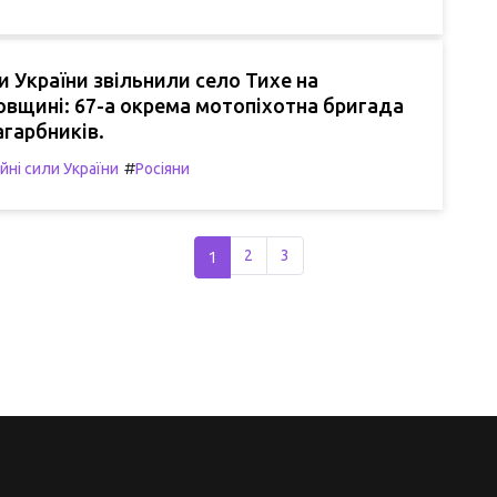
и України звільнили село Тихе на
вщині: 67-а окрема мотопіхотна бригада
агарбників.
#
йні сили України
Росіяни
1
2
3