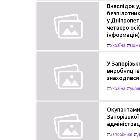
Внаслідок у
безпілотни
у Дніпропет
четверо осі
інформація)
#
#
Україна
Пож
У Запорізьк
виробництва
знаходився 
#
#
Україна
укра
Окупантами 
Запорізької
адміністрац
#
#
Запоріжжя
Д