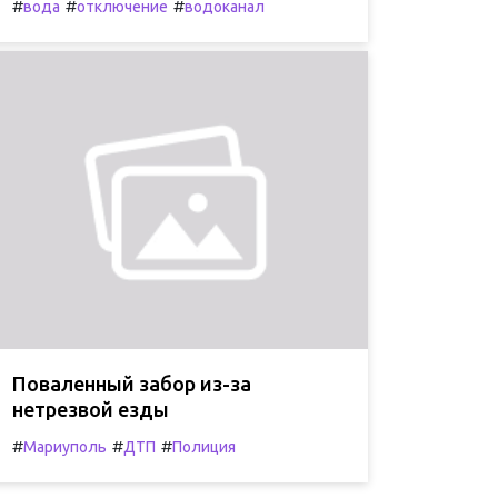
#
#
#
вода
отключение
водоканал
Поваленный забор из-за
нетрезвой езды
#
#
#
Мариуполь
ДТП
Полиция