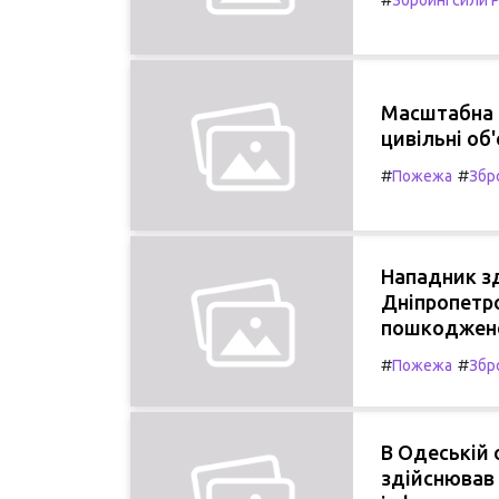
Масштабна а
цивільні об'
#
#
Пожежа
Збро
Нападник зд
Дніпропетро
пошкоджено
#
#
Пожежа
Збро
В Одеській 
здійснював 