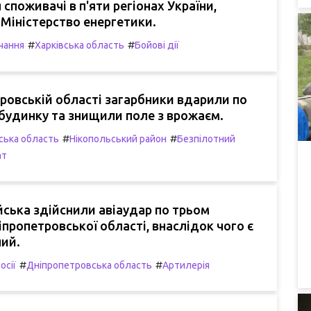
споживачі в п'яти регіонах України,
Міністерство енергетики.
#
#
чання
Харківська область
Бойові дії
ровській області загарбники вдарили по
будинку та знищили поле з врожаєм.
#
#
ська область
Нікопольський район
Безпілотний
ат
ійська здійснили авіаудар по трьом
пропетровської області, внаслідок чого є
ий.
#
#
осії
Дніпропетровська область
Артилерія