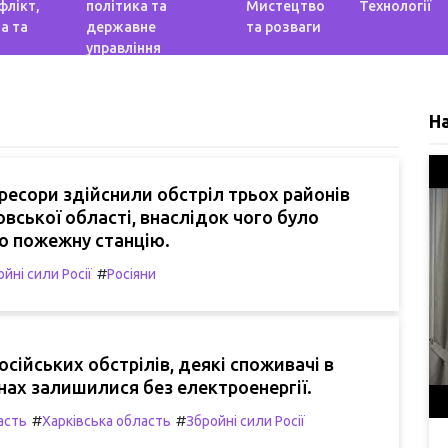
флікт,
політика та
Мистецтво
Технології
а та
державне
та розваги
управління
Н
гресори здійснили обстріл трьох районів
вської області, внаслідок чого було
 пожежну станцію.
#
йні сили Росії
Росіяни
осійських обстрілів, деякі споживачі в
нах залишилися без електроенергії.
#
#
асть
Харківська область
Збройні сили Росії