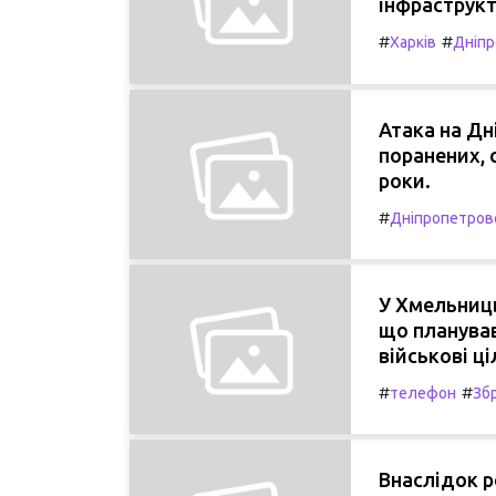
інфраструкт
#
#
Харків
Дніпр
Атака на Дн
поранених, 
роки.
#
Дніпропетров
У Хмельниць
що планува
військові ціл
#
#
телефон
Збр
Внаслідок р