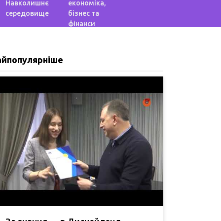
Навколишнє
економіка,
середовище
бізнес та
фінанси
айпопулярніше