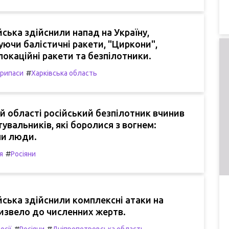
ійська здійснили напад на Україну,
ючи балістичні ракети, "Циркони",
окаційні ракети та безпілотники.
#
рипаси
Харківська область
ій області російський безпілотник вчинив
тувальників, які боролися з вогнем:
и люди.
#
я
Росіяни
ійська здійснили комплексні атаки на
извело до численних жертв.
#
#
осії
Росіяни
Дніпропетровська область