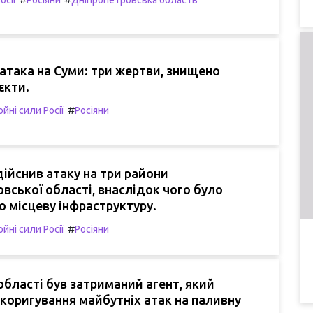
така на Суми: три жертви, знищено
єкти.
#
йні сили Росії
Росіяни
ійснив атаку на три райони
вської області, внаслідок чого було
 місцеву інфраструктуру.
#
йні сили Росії
Росіяни
області був затриманий агент, який
коригування майбутніх атак на паливну