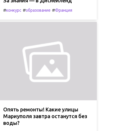
За знания — в Диснейленд
#
#
#
конкурс
образование
Франция
Опять ремонты! Какие улицы
Мариуполя завтра останутся без
воды?