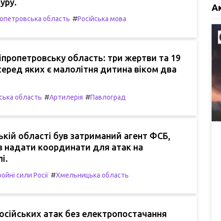
уру.
А
#
опетровська область
Російська мова
іпропетровську область: три жертви та 19
серед яких є малолітня дитина віком два
#
#
ська область
Артилерія
Павлоград
кій області був затриманий агент ФСБ,
в надати координати для атак на
і.
#
ойні сили Росії
Хмельницька область
осійських атак без електропостачання