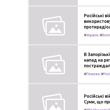
Російські в
використову
протирадіол
#
#
Україна
Боєп
В Запорізьк
напад на ря
постраждал
#
#
Пожежа
Росі
Російські в
Суми, що пр
#
Збройні сили Р