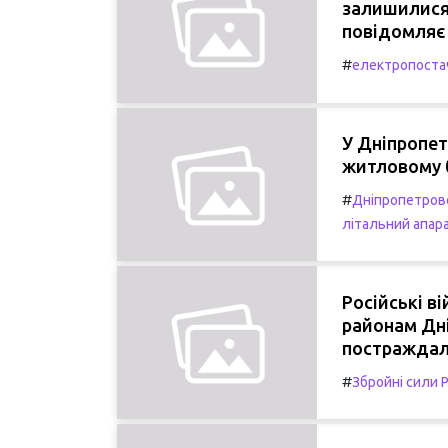
залишилися 
повідомляє 
#
електропоста
У Дніпропет
житловому 
#
Дніпропетров
літальний апар
Російські в
районам Дні
постраждал
#
Збройні сили Р