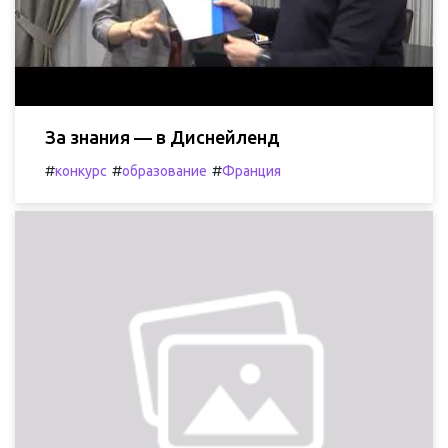
За знания — в Диснейленд
#
#
#
конкурс
образование
Франция