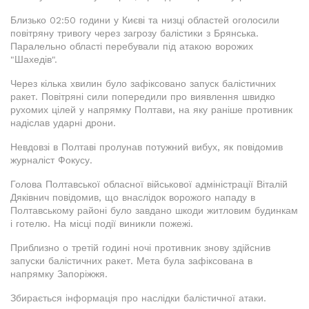
Близько 02:50 години у Києві та низці областей оголосили
повітряну тривогу через загрозу балістики з Брянська.
Паралельно області перебували під атакою ворожих
"Шахедів".
Через кілька хвилин було зафіксовано запуск балістичних
ракет. Повітряні сили попередили про виявлення швидко
рухомих цілей у напрямку Полтави, на яку раніше противник
надіслав ударні дрони.
Невдовзі в Полтаві пролунав потужний вибух, як повідомив
журналіст Фокусу.
Голова Полтавської обласної військової адміністрації Віталій
Дяківнич повідомив, що внаслідок ворожого нападу в
Полтавському районі було завдано шкоди житловим будинкам
і готелю. На місці події виникли пожежі.
Приблизно о третій годині ночі противник знову здійснив
запуски балістичних ракет. Мета була зафіксована в
напрямку Запоріжжя.
Збирається інформація про наслідки балістичної атаки.