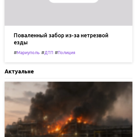
Поваленный забор из-за нетрезвой
езды
#
#
#
Мариуполь
ДТП
Полиция
Актуальне