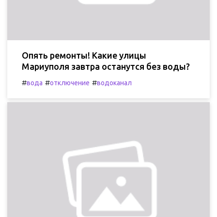
Опять ремонты! Какие улицы
Мариуполя завтра останутся без воды?
#
#
#
вода
отключение
водоканал