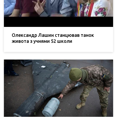
Олександр Лашин станцював танок
живота з учнями 52 школи