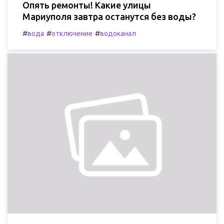
Опять ремонты! Какие улицы
Мариуполя завтра останутся без воды?
#
#
#
вода
отключение
водоканал