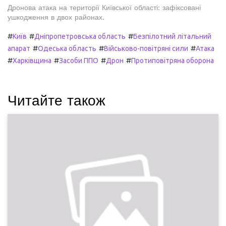
Дронова атака на території Київської області: зафіксовані
ушкодження в двох районах.
#
#
#
Київ
Дніпропетровська область
Безпілотний літальний
#
#
#
апарат
Одеська область
Військово-повітряні сили
Атака
#
#
#
#
Харківщина
Засоби ППО
Дрон
Протиповітряна оборона
Читайте також