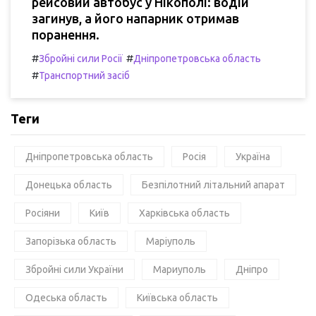
рейсовий автобус у Нікополі: водій
загинув, а його напарник отримав
поранення.
#
#
Збройні сили Росії
Дніпропетровська область
#
Транспортний засіб
Теги
Дніпропетровська область
Росія
Україна
Донецька область
Безпілотний літальний апарат
Росіяни
Київ
Харківська область
Запорізька область
Маріуполь
Збройні сили України
Мариуполь
Дніпро
Одеська область
Київська область