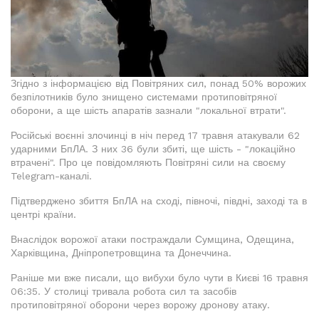
Згідно з інформацією від Повітряних сил, понад 50% ворожих
безпілотників було знищено системами протиповітряної
оборони, а ще шість апаратів зазнали "локальної втрати".
Російські воєнні злочинці в ніч перед 17 травня атакували 62
ударними БпЛА. З них 36 були збиті, ще шість - "локаційно
втрачені". Про це повідомляють Повітряні сили на своєму
Telegram-каналі.
Підтверджено збиття БпЛА на сході, півночі, півдні, заході та в
центрі країни.
Внаслідок ворожої атаки постраждали Сумщина, Одещина,
Харківщина, Дніпропетровщина та Донеччина.
Раніше ми вже писали, що вибухи було чути в Києві 16 травня
06:35. У столиці тривала робота сил та засобів
протиповітряної оборони через ворожу дронову атаку.