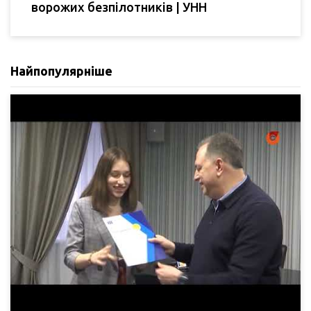
ворожих безпілотників | УНН
Найпопулярніше