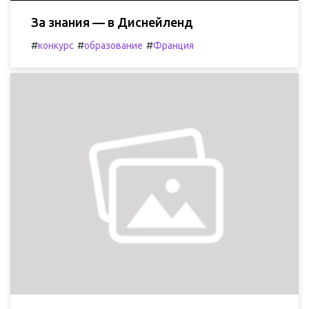
За знания — в Диснейленд
#
#
#
конкурс
образование
Франция