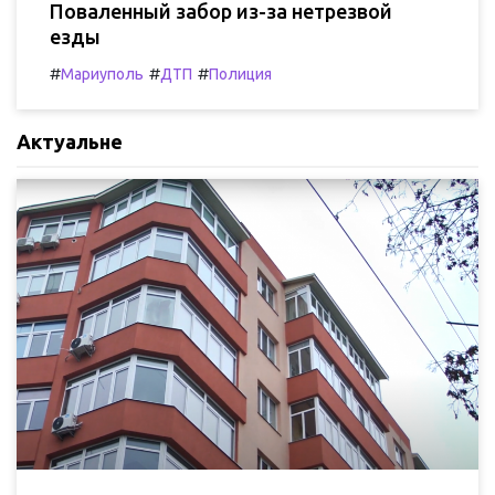
Поваленный забор из-за нетрезвой
езды
#
#
#
Мариуполь
ДТП
Полиция
Актуальне