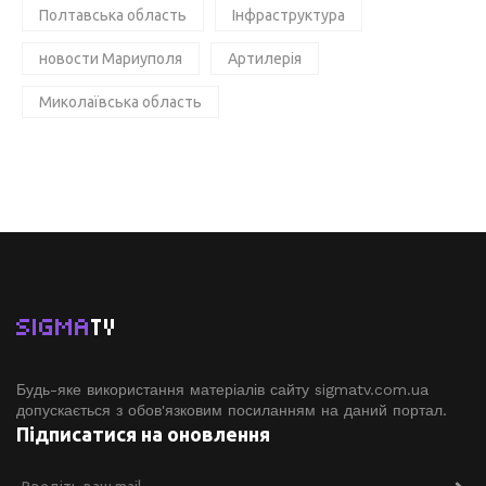
Полтавська область
Інфраструктура
новости Мариуполя
Артилерія
Миколаївська область
SIGMA
TV
Будь-яке використання матеріалів сайту sigmatv.com.ua
допускається з обов'язковим посиланням на даний портал.
Підписатися на оновлення