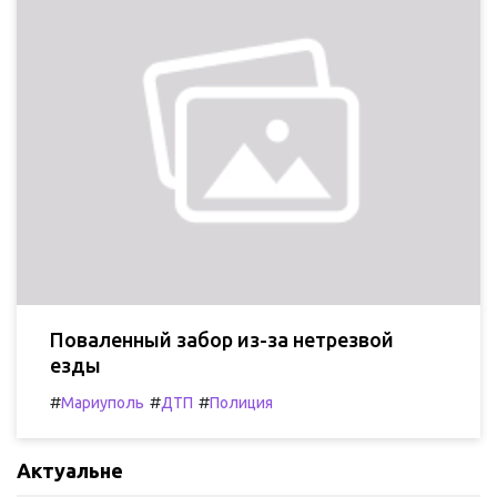
Поваленный забор из-за нетрезвой
езды
#
#
#
Мариуполь
ДТП
Полиция
Актуальне