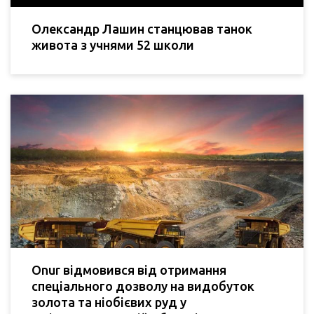
Олександр Лашин станцював танок
живота з учнями 52 школи
Onur відмовився від отримання
спеціального дозволу на видобуток
золота та ніобієвих руд у