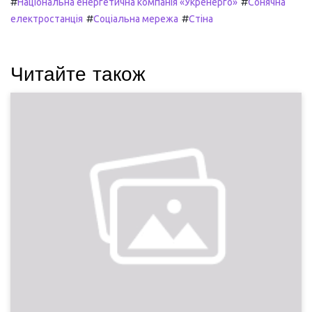
#
#
Національна енергетична компанія «Укренерго»
Сонячна
#
#
електростанція
Соціальна мережа
Стіна
Читайте також