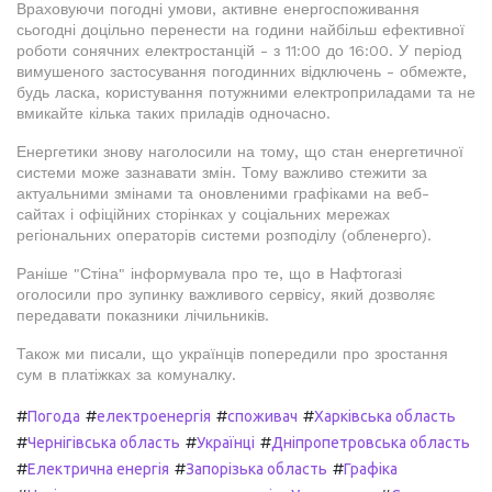
Враховуючи погодні умови, активне енергоспоживання
сьогодні доцільно перенести на години найбільш ефективної
роботи сонячних електростанцій - з 11:00 до 16:00. У період
вимушеного застосування погодинних відключень - обмежте,
будь ласка, користування потужними електроприладами та не
вмикайте кілька таких приладів одночасно.
Енергетики знову наголосили на тому, що стан енергетичної
системи може зазнавати змін. Тому важливо стежити за
актуальними змінами та оновленими графіками на веб-
сайтах і офіційних сторінках у соціальних мережах
регіональних операторів системи розподілу (обленерго).
Раніше "Стіна" інформувала про те, що в Нафтогазі
оголосили про зупинку важливого сервісу, який дозволяє
передавати показники лічильників.
Також ми писали, що українців попередили про зростання
сум в платіжках за комуналку.
#
#
#
#
Погода
електроенергія
споживач
Харківська область
#
#
#
Чернігівська область
Українці
Дніпропетровська область
#
#
#
Електрична енергія
Запорізька область
Графіка