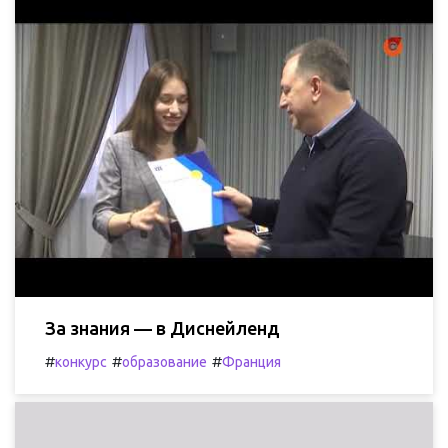
За знания — в Диснейленд
#
#
#
конкурс
образование
Франция