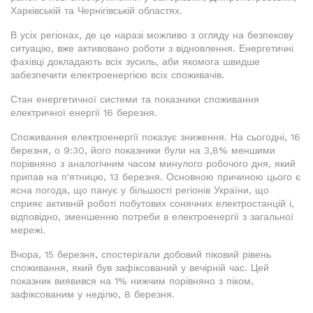
Харківській та Чернігівській областях.
В усіх регіонах, де це наразі можливо з огляду на безпекову
ситуацію, вже активовано роботи з відновлення. Енергетичні
фахівці докладають всіх зусиль, аби якомога швидше
забезпечити електроенергією всіх споживачів.
Стан енергетичної системи та показники споживання
електричної енергії 16 березня.
Споживання електроенергії показує зниження. На сьогодні, 16
березня, о 9:30, його показники були на 3,8% меншими
порівняно з аналогічним часом минулого робочого дня, який
припав на п'ятницю, 13 березня. Основною причиною цього є
ясна погода, що панує у більшості регіонів України, що
сприяє активній роботі побутових сонячних електростанцій і,
відповідно, зменшенню потреби в електроенергії з загальної
мережі.
Вчора, 15 березня, спостерігали добовий піковий рівень
споживання, який був зафіксований у вечірній час. Цей
показник виявився на 1% нижчим порівняно з піком,
зафіксованим у неділю, 8 березня.