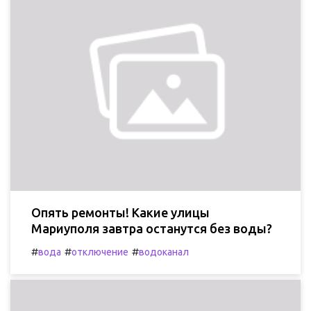
Опять ремонты! Какие улицы
Мариуполя завтра останутся без воды?
#
#
#
вода
отключение
водоканал