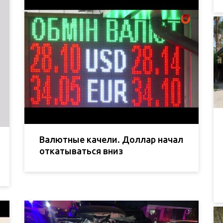
Валютные качели. Доллар начал
откатываться вниз