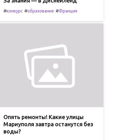
За знания — в Диснейленд
#
#
#
конкурс
образование
Франция
Опять ремонты! Какие улицы
Мариуполя завтра останутся без
воды?