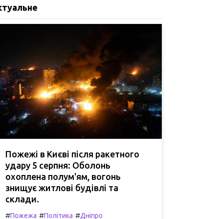
ктуальне
Пожежі в Києві після ракетного
удару 5 серпня: Оболонь
охоплена полум'ям, вогонь
знищує житлові будівлі та
склади.
#
#
#
Пожежа
Політика
Дніпро