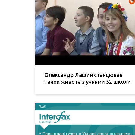
Олександр Лашин станцював
танок живота з учнями 52 школи