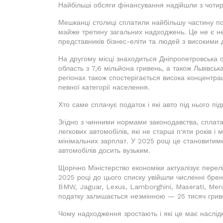
Найбільші обсяги фінансування надійшли з чотир
Мешканці столиці сплатили найбільшу частину по
майже третину загальних надходжень. Це не є нес
представників бізнес-еліти та людей з високими д
На другому місці знаходиться Дніпропетровська 
область з 7,6 мільйона гривень, а також Львівськ
регіонах також спостерігається висока концентрац
певної категорії населення.
Хто саме сплачує податок і які авто під нього пі
Згідно з чинними нормами законодавства, сплата
легкових автомобілів, які не старші п'яти років 
мінімальних зарплат. У 2025 році це становитиме
автомобілів досить вузьким.
Щорічно Міністерство економіки актуалізує перел
2025 році до цього списку увійшли численні бренд
BMW, Jaguar, Lexus, Lamborghini, Maserati, Mer
податку залишається незмінною — 25 тисяч гриве
Чому надходження зростають і які це має наслід