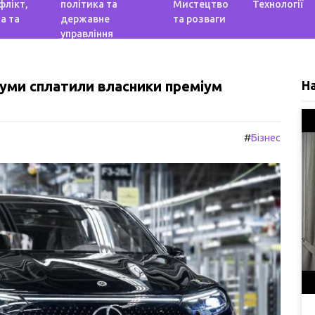
флікт,
політика та
Мистецтво
Технології
а та
державне
та розваги
управління
 суми сплатили власники преміум
Н
#
Бізнес