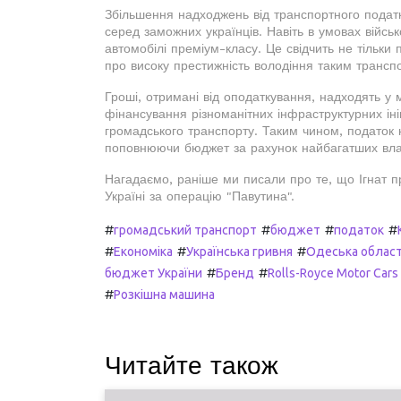
Збільшення надходжень від транспортного подат
серед заможних українців. Навіть в умовах військ
автомобілі преміум-класу. Це свідчить не тільки 
про високу престижність володіння таким трансп
Гроші, отримані від оподаткування, надходять у 
фінансування різноманітних інфраструктурних іні
громадського транспорту. Таким чином, податок н
поповнюючи бюджет за рахунок найбагатших вла
Нагадаємо, раніше ми писали про те, що Ігнат 
Україні за операцію "Павутина".
#
#
#
#
громадський транспорт
бюджет
податок
#
#
#
Економіка
Українська гривня
Одеська облас
#
#
бюджет України
Бренд
Rolls-Royce Motor Cars
#
Розкішна машина
Читайте також