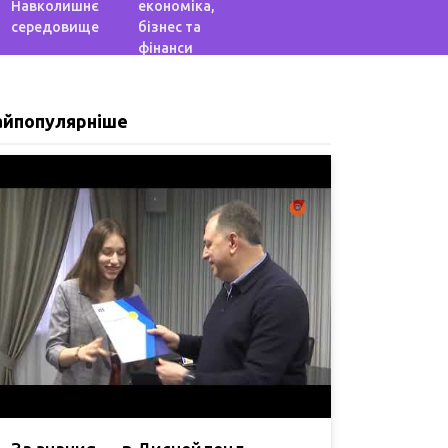
Навколишнє
економіка,
середовище
бізнес та
фінанси
айпопулярніше