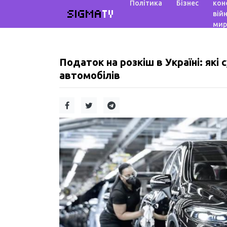
Політика
Бізнес
кон
SIGMA
TV
війн
мир
Податок на розкіш в Україні: які
автомобілів