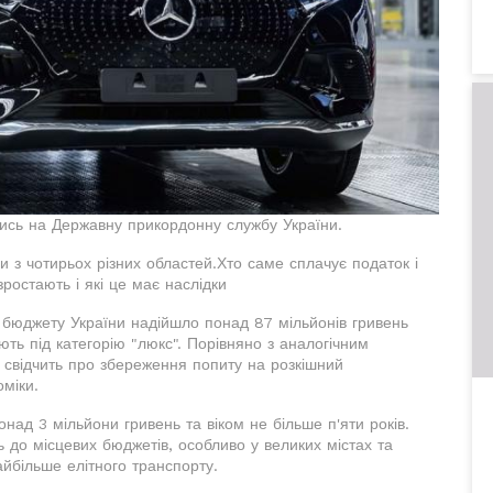
ись на Державну прикордонну службу України.
 з чотирьох різних областей.Хто саме сплачує податок і
ростають і які це має наслідки
 бюджету України надійшло понад 87 мільйонів гривень
ють під категорію "люкс". Порівняно з аналогічним
 свідчить про збереження попиту на розкішний
оміки.
над 3 мільйони гривень та віком не більше п'яти років.
до місцевих бюджетів, особливо у великих містах та
айбільше елітного транспорту.