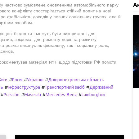
А
ку частково зумовлене оновленням автомобільного парку
ового конфлікту спостерігається стійкий попит на нові
про стабільність доходів у певних соціальних групах, але й
ортним засобом.
місцеві бюджети і можуть бути використані для
ціатив, зокрема, для ремонту доріг та розвитку
а розкіш виконує як фіскальну, так і соціальну роль,
сників.
прокоментував матеріал NYT щодо підготовки РФ помсти
#
#
#
Київ
Росія
Українці
Дніпропетровська область
#
#
#
ть
Інфраструктура
Транспортний засіб
Державний
#
#
#
#
Porsche
Maserati
Mercedes-Benz
Lamborghini