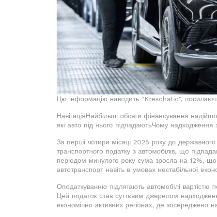
Цю інформацію наводить "Kreschatic", посилаюч
НавігаціяНайбільші обсяги фінансування надійшли
які авто під нього підпадаютьЧому надходження з
За перші чотири місяці 2025 року до державного
транспортного податку з автомобілів, що підпада
періодом минулого року сума зросла на 12%, що
автотранспорт навіть в умовах нестабільної екон
Оподаткуванню підлягають автомобілі вартістю по
Цей податок став суттєвим джерелом надходжень 
економічно активних регіонах, де зосереджено н