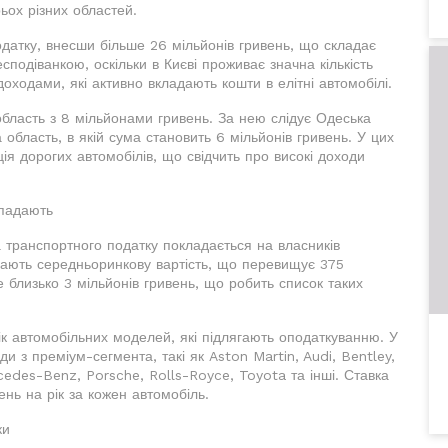
ьох різних областей.
датку, внесши більше 26 мільйонів гривень, що складає
подіванкою, оскільки в Києві проживає значна кількість
оходами, які активно вкладають кошти в елітні автомобілі.
область з 8 мільйонами гривень. За нею слідує Одеська
а область, в якій сума становить 6 мільйонів гривень. У цих
ія дорогих автомобілів, що свідчить про високі доходи
дпадають
 транспортного податку покладається на власників
і мають середньоринкову вартість, що перевищує 375
 близько 3 мільйонів гривень, що робить список таких
ік автомобільних моделей, які підлягають оподаткуванню. У
и з преміум-сегмента, такі як Aston Martin, Audi, Bentley,
cedes-Benz, Porsche, Rolls-Royce, Toyota та інші. Ставка
нь на рік за кожен автомобіль.
ки