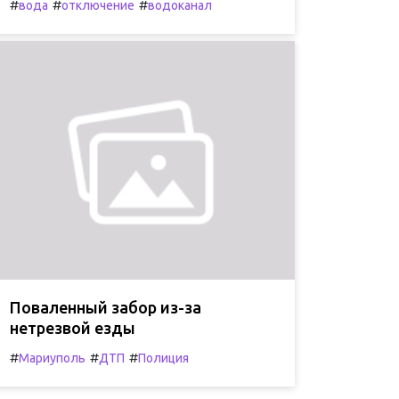
#
#
#
вода
отключение
водоканал
Поваленный забор из-за
нетрезвой езды
#
#
#
Мариуполь
ДТП
Полиция