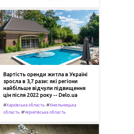
Вартість оренди житла в Україні
зросла в 3,7 рази: які регіони
найбільше відчули підвищення
цін після 2022 року -- Delo.ua
#
#
Харківська область
Хмельницька
#
область
Чернігівська область