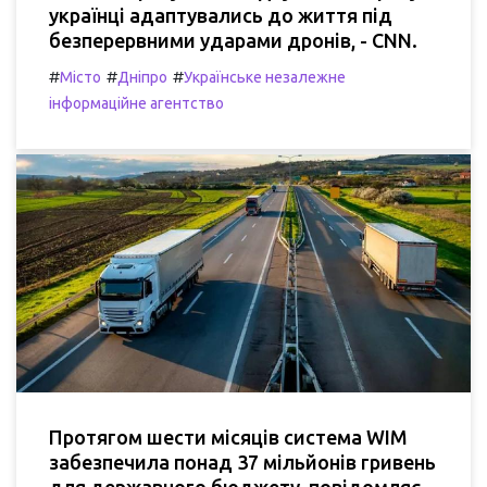
українці адаптувались до життя під
безперервними ударами дронів, - CNN.
#
#
#
Місто
Дніпро
Українське незалежне
інформаційне агентство
Протягом шести місяців система WIM
забезпечила понад 37 мільйонів гривень