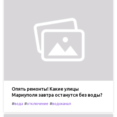
Опять ремонты! Какие улицы
Мариуполя завтра останутся без воды?
#
#
#
вода
отключение
водоканал