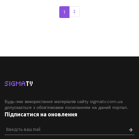
1
2
SIGMA
TV
Будь-яке використання матеріалів сайту sigmatv.com.ua
допускається з обов'язковим посиланням на даний портал.
Підписатися на оновлення