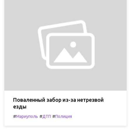
Поваленный забор из-за нетрезвой
езды
#
#
#
Мариуполь
ДТП
Полиция