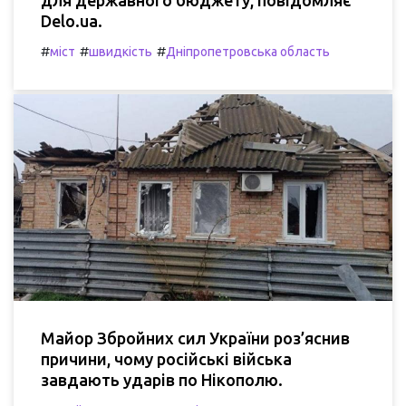
для державного бюджету, повідомляє
Delo.ua.
#
#
#
міст
швидкість
Дніпропетровська область
Майор Збройних сил України роз’яснив
причини, чому російські війська
завдають ударів по Нікополю.