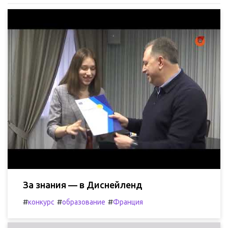
За знания — в Диснейленд
#
#
#
конкурс
образование
Франция