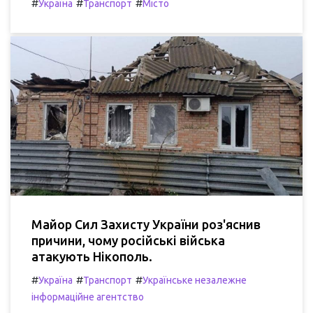
#
#
#
Україна
Транспорт
Місто
Майор Сил Захисту України роз'яснив
причини, чому російські війська
атакують Нікополь.
#
#
#
Україна
Транспорт
Українське незалежне
інформаційне агентство