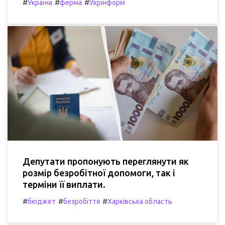
#
#
#
Україна
ферма
Укрінформ
Депутати пропонують переглянути як
розмір безробітної допомоги, так і
терміни її виплати.
#
#
#
бюджет
безробіття
Харківська область