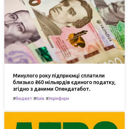
Минулого року підприємці сплатили
близько ₴60 мільярдів єдиного податку,
згідно з даними Опендатабот.
#
#
#
бюджет
Київ
Укрінформ