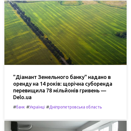
"Діамант Земельного банку" надано в
оренду на 14 років: щорічна суборенда
перевищила 78 мільйонів гривень —
Delo.ua
#
#
#
банк
Українці
Дніпропетровська область