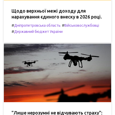
Щодо верхньої межі доходу для
нарахування єдиного внеску в 2026 році.
#
#
Дніпропетровська область
Військовослужбовці
#
Державний бюджет України
"Лише нерозумні не відчувають страху":