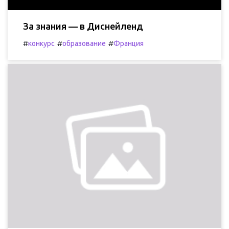
За знания — в Диснейленд
#
#
#
конкурс
образование
Франция