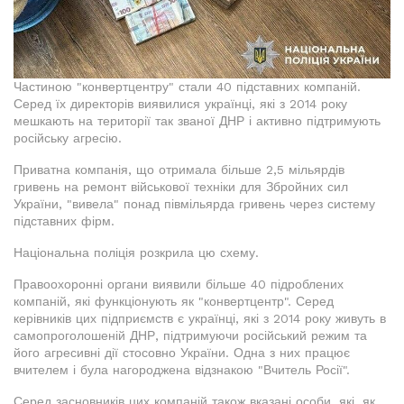
Частиною "конвертцентру" стали 40 підставних компаній.
Серед їх директорів виявилися українці, які з 2014 року
мешкають на території так званої ДНР і активно підтримують
російську агресію.
Приватна компанія, що отримала більше 2,5 мільярдів
гривень на ремонт військової техніки для Збройних сил
України, "вивела" понад півмільярда гривень через систему
підставних фірм.
Національна поліція розкрила цю схему.
Правоохоронні органи виявили більше 40 підроблених
компаній, які функціонують як "конвертцентр". Серед
керівників цих підприємств є українці, які з 2014 року живуть в
самопроголошеній ДНР, підтримуючи російський режим та
його агресивні дії стосовно України. Одна з них працює
вчителем і була нагороджена відзнакою "Вчитель Росії".
Серед засновників цих компаній також вказані особи, які, як