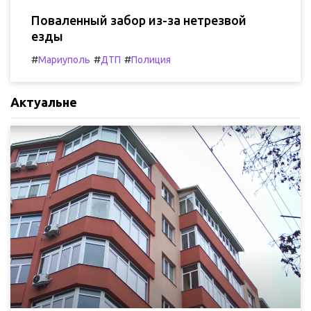
Поваленный забор из-за нетрезвой
езды
#
#
#
Мариуполь
ДТП
Полиция
Актуальне