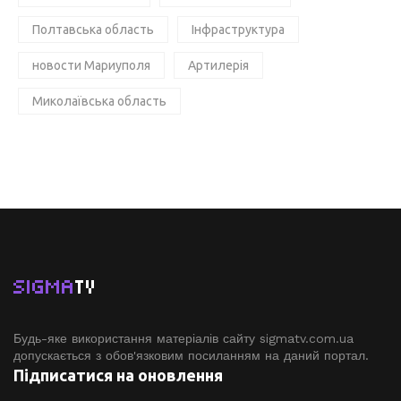
Полтавська область
Інфраструктура
новости Мариуполя
Артилерія
Миколаївська область
SIGMA
TV
Будь-яке використання матеріалів сайту sigmatv.com.ua
допускається з обов'язковим посиланням на даний портал.
Підписатися на оновлення