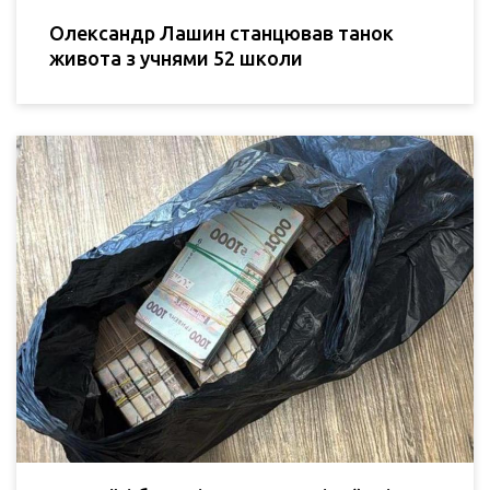
Олександр Лашин станцював танок
живота з учнями 52 школи