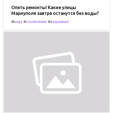
Опять ремонты! Какие улицы
Мариуполя завтра останутся без воды?
#
#
#
вода
отключение
водоканал