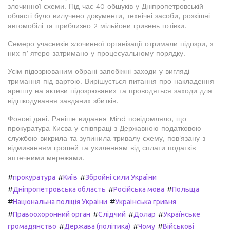
злочинної схеми. Під час 40 обшуків у Дніпропетровській
області було вилучено документи, технічні засоби, розкішні
автомобілі та приблизно 2 мільйони гривень готівки.
Семеро учасників злочинної організації отримали підозри, з
них пʼятеро затримано у процесуальному порядку.
Усім підозрюваним обрані запобіжні заходи у вигляді
тримання під вартою. Вирішується питання про накладення
арешту на активи підозрюваних та проводяться заходи для
відшкодування завданих збитків.
Фонові дані. Раніше видання Mind повідомляло, що
прокуратура Києва у співпраці з Державною податковою
службою викрила та зупинила тривалу схему, пов'язану з
відмиванням грошей та ухиленням від сплати податків
аптечними мережами.
#
#
#
прокуратура
Київ
Збройні сили України
#
#
#
Дніпропетровська область
Російська мова
Польща
#
#
Національна поліція України
Українська гривня
#
#
#
#
Правоохоронний орган
Слідчий
Долар
Українське
#
#
#
громадянство
Держава (політика)
Чому
Військові