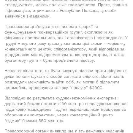
стверджується, мають польське громадянство. Проте, згідно з
інформацією, отриманою з Республіки Польща, ці особи
виявилися вигаданими.
Правоохоронці з'ясували всі аспекти ієрархії та
функціонування "конвертаційної групи", охоплюючи як
фіктивних постачальників, так і організаторів і посередників. У
грудні минулого року трьом учасникам цієї схеми - керівнику
конвертаційного центру, співорганізатору, який відповідав за
координацію між підприємством та конвертцентром, а також
бухгалтеру групи - було пред'явлено підозру.
Невдовзі після того, як були висунуті підозри проти фігурантів,
ділки почали шукати способи залякати слідчого. Вони навіть
розглядали можливість знайти осіб, які могли б підпалити
автомобіль, пропонуючи за таку "послугу" $2000.
Відповідно до результатів судово-економічних експертиз,
державний бюджет втратив 100 млн грн внаслідок зменшення
податкових надходжень, тоді як підрядник, який працював за
оборонними контрактами, через конвертаційний центр
"відмив" близько 580 млн грн.
Правоохоронні органи виявили ще п'ять важливих учасників