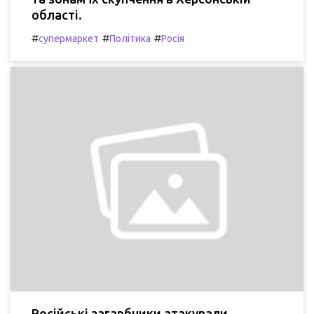
області.
#
#
#
супермаркет
Політика
Росія
Російські загарбники атакували