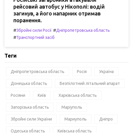
рейсовий автобус у Нікополі: водій
загинув, а його напарник отримав
поранення.
#
#
Збройні сили Росії
Дніпропетровська область
#
Транспортний засіб
Теги
Дніпропетровська область
Росія
Україна
Донецька область
Безпілотний літальний апарат
Росіяни
Київ
Харківська область
Запорізька область
Маріуполь
Збройні сили України
Мариуполь
Дніпро
Одеська область
Київська область