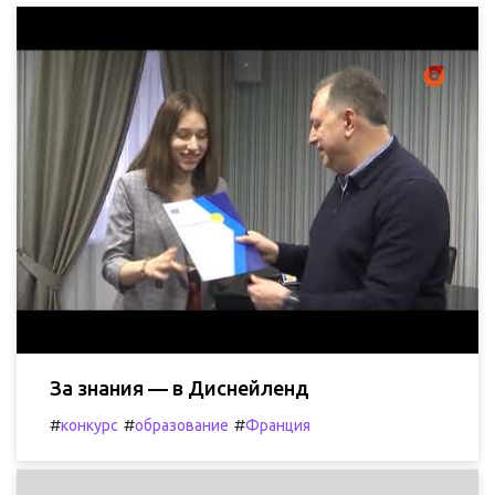
За знания — в Диснейленд
#
#
#
конкурс
образование
Франция