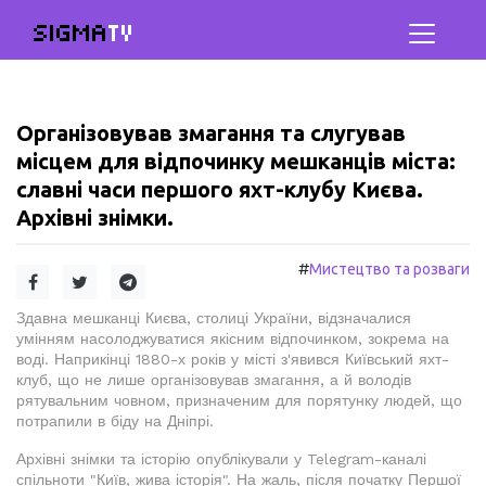
SIGMA
TV
Організовував змагання та слугував
місцем для відпочинку мешканців міста:
славні часи першого яхт-клубу Києва.
Архівні знімки.
#
Мистецтво та розваги
Здавна мешканці Києва, столиці України, відзначалися
умінням насолоджуватися якісним відпочинком, зокрема на
воді. Наприкінці 1880-х років у місті з'явився Київський яхт-
клуб, що не лише організовував змагання, а й володів
рятувальним човном, призначеним для порятунку людей, що
потрапили в біду на Дніпрі.
Архівні знімки та історію опублікували у Telegram-каналі
спільноти "Київ, жива історія". На жаль, після початку Першої