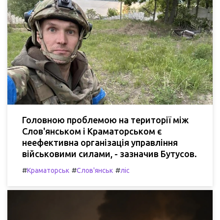
Головною проблемою на території між
Слов'янськом і Краматорськом є
неефективна організація управління
військовими силами, - зазначив Бутусов.
#
#
#
Краматорськ
Слов'янськ
ліс