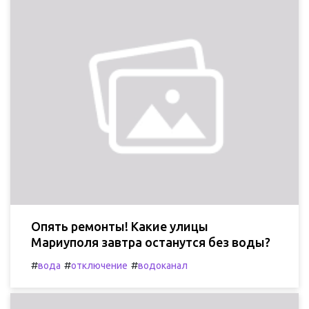
Опять ремонты! Какие улицы
Мариуполя завтра останутся без воды?
#
#
#
вода
отключение
водоканал