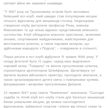
світової війни він закрився назавжди.
"У 1887 році на Трухановому острові було засновано
Київський яхт-клуб, який швидко став популярним місцем
літнього відпочинку для мешканців столиці. Ініціаторами
створення клубу виступили професор Рінек, інженер
Максимович та ще кілька відомих представників київського
суспільства. Клуб обладнали власною пристанню, зеленими
зонами, спортивними майданчиками, майстернями для
виготовлення шлюпок, а також паровим катером, що
здійснював маршрути з Подолу", - повідомили в спільноті.
Перші регати в яхт-клубі відбулися 15 травня 1888 року. У
складі флотилії було 13 суден, серед яких виділялися
паровий катер "Товариш" та жіноча прогулянкова шлюпка,
спроектована архітектором Шлейфером. Щочетверга тут
звучала музика військового оркестру, проходили змагання, а
також організовувалися дитячі свята з повітряними кулями,
феєрверками і вечірніми прогулянками Дніпром.
23 червня 1897 року газета "Киевлянин" зазначала: "Сьогодні
садиба та літній клуб яхт-клубу стали для багатьох мешканців
Києва унікальним місцем, де можна насолодитися
відпочинком, займатися спортом і втекти від літньої спеки та