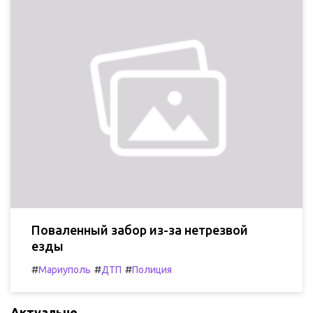
Поваленный забор из-за нетрезвой
езды
#
#
#
Мариуполь
ДТП
Полиция
Актуальне