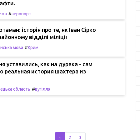
нафти.
#
ежа
аеропорт
аман: історія про те, як Іван Сірко
районному відділі міліції
#
їнська мова
Крим
ня уставились, как на дурака - сам
о реальная история шахтера из
#
ецька область
вугілля
1
2
3