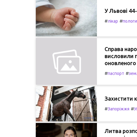
У Львові 44
#
#
лікар
пологи
Справа наро
висловили п
оновленого 
#
#
паспорт
зем
Захистити к
#
#
Запоріжжя
У
Литва розп