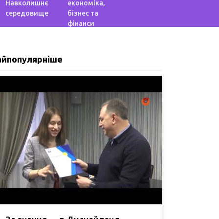
Навколишнє
економіка,
середовище
бізнес та
фінанси
айпопулярніше