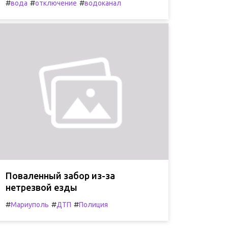
#
#
#
вода
отключение
водоканал
Поваленный забор из-за
нетрезвой езды
#
#
#
Мариуполь
ДТП
Полиция