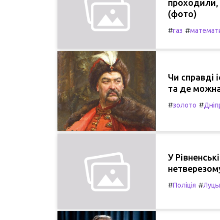
проходили, 
(фото)
#
#
газ
математ
Чи справді 
та де можна
#
#
золото
Дніп
У Рівненськ
нетверезому
#
#
Поліція
Луць