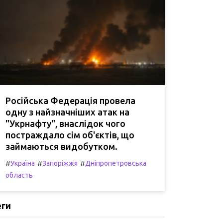
Російська Федерація провела
одну з найзначніших атак на
"Укрнафту", внаслідок чого
постраждало сім об'єктів, що
займаються видобутком.
#
#
#
Україна
Запоріжжя
Дніпропетровська
область
еги