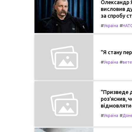
Олександр Я
висловив ду
за спробу с
#
#
Україна
НАТ
"Я стану пе
#
#
Україна
вете
"Призведе д
роз'яснив, 
відмовлятис
#
#
Україна
Доне