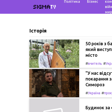
Політика
Бізнес
кон
SIGMA
TV
війн
мир
Історія
50 років з 
який виступ
місто
#
#
вчитель
Укр
"У нас відс
покарання з
Симороз
#
#
Україна
прок
Будинок за 