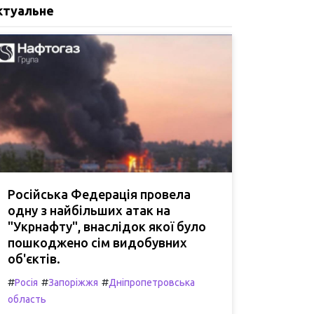
ктуальне
Російська Федерація провела
одну з найбільших атак на
"Укрнафту", внаслідок якої було
пошкоджено сім видобувних
об'єктів.
#
#
#
Росія
Запоріжжя
Дніпропетровська
область