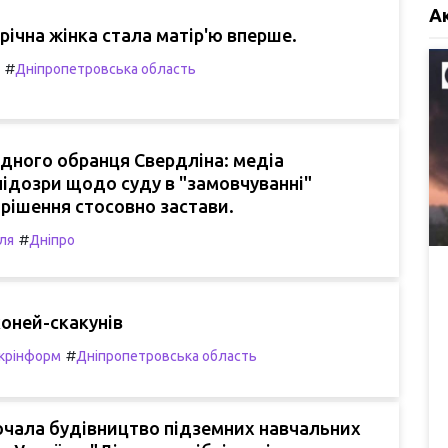
А
-річна жінка стала матір'ю вперше.
#
Дніпропетровська область
дного обранця Свердліна: медіа
ідозри щодо суду в "замовчуванні"
рішення стосовно застави.
#
ля
Дніпро
оней-скакунів
#
крінформ
Дніпропетровська область
очала будівництво підземних навчальних