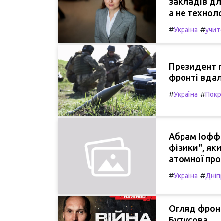
закладів дл
а не техноло
#
#
Україна
учит
Президент п
фронті вдал
#
#
Україна
Покр
Абрам Іоффе
фізики", як
атомної про
#
#
Україна
Дніп
Огляд фронт
Бутусова.