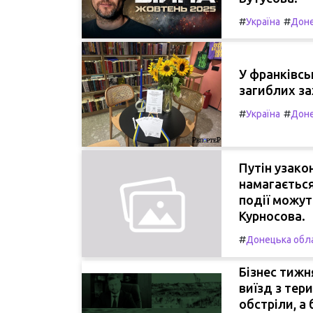
#
#
Україна
Доне
У франківсь
загиблих за
#
#
Україна
Доне
Путін узако
намагається
події можут
Курносова.
#
Донецька обл
Бізнес тиж
виїзд з тери
обстріли, а