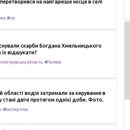
перетворився на найгарніше місце в селі
#
ика
ліс
існували скарби Богдана Хмельницького
 їх відшукати?
#
ропетровська область
Поляки
ій області водія затримали за керування в
 стані двічі протягом однієї доби. Фото.
#
к
Експертиза