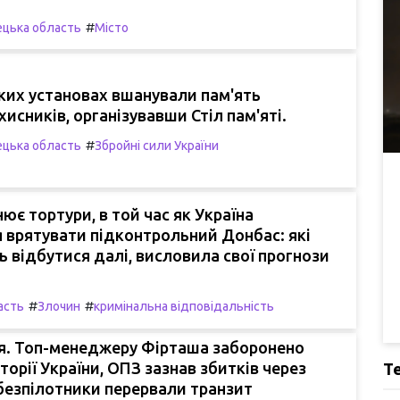
#
цька область
Місто
ких установах вшанували пам'ять
хисників, організувавши Стіл пам'яті.
#
цька область
Збройні сили України
нює тортури, в той час як Україна
 врятувати підконтрольний Донбас: які
ь відбутися далі, висловила свої прогнози
#
#
асть
Злочин
кримінальна відповідальність
ня. Топ-менеджеру Фірташа заборонено
торії України, ОПЗ зазнав збитків через
Т
 безпілотники перервали транзит