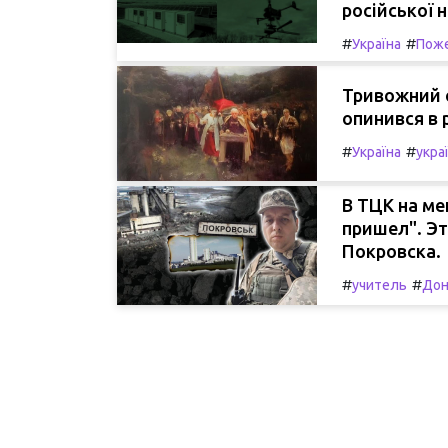
російської 
#
#
Україна
Пож
Тривожний от
опинився в 
#
#
Україна
укра
В ТЦК на ме
пришел". Эт
Покровска.
#
#
учитель
Дон