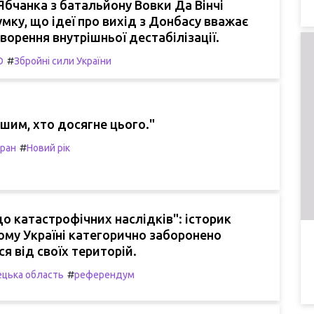
бчанка з батальйону Вовки Да Вінчі
мку, що ідеї про вихід з Донбасу вважає
творення внутрішньої дестабілізації.
#
О
Збройні сили України
ршим, хто досягне цього."
#
ран
Новий рік
о катастрофічних наслідків": історик
чому Україні категорично заборонено
я від своїх територій.
#
цька область
референдум