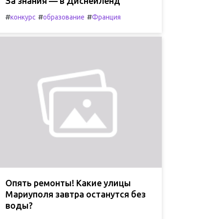
За знания — в Диснейленд
#
#
#
конкурс
образование
Франция
Опять ремонты! Какие улицы
Мариуполя завтра останутся без
воды?