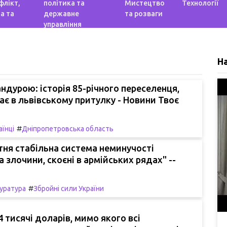
флікт,
політика та
Мистецтво
Технології
а та
державне
та розваги
управління
Н
бандурою: історія 85-річного переселенця,
ає в львівському притулку - Новини Твоє
#
аїнці
Дніпропетровська область
утня стабільна система неминучості
а злочини, скоєні в армійських рядах" --
#
уратура
Збройні сили України
4 тисячі доларів, мимо якого всі