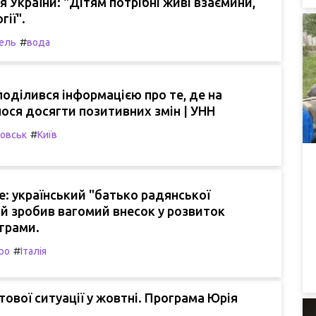
я України: "Дітям потрібні живі взаємини,
гії".
#
ель
вода
оділився інформацією про те, де на
ося досягти позитивних змін | УНН
#
овськ
Київ
: український "батько радянської
ий зробив вагомий внесок у розвиток
грами.
#
ро
Італія
ової ситуації у жовтні. Програма Юрія