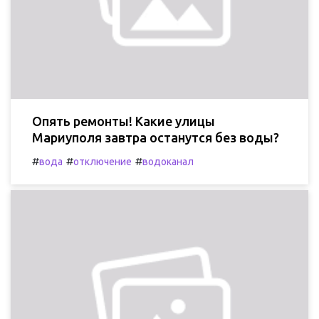
Опять ремонты! Какие улицы
Мариуполя завтра останутся без воды?
#
#
#
вода
отключение
водоканал