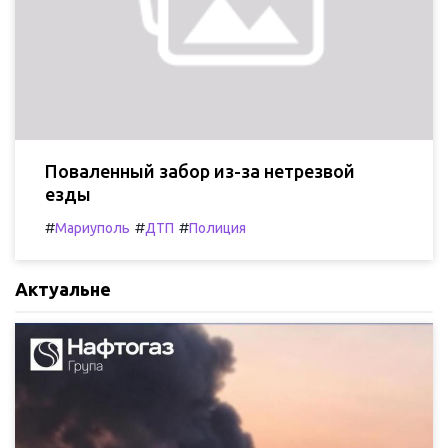
Поваленный забор из-за нетрезвой
езды
#
#
#
Мариуполь
ДТП
Полиция
Актуальне