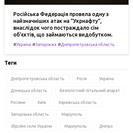
Російська Федерація провела одну з
найзначніших атак на "Укрнафту",
внаслідок чого постраждало сім
об'єктів, що займаються видобутком.
#
#
#
Україна
Запоріжжя
Дніпропетровська область
Теги
Дніпропетровська область
Росія
Україна
Донецька область
Безпілотний літальний апарат
Росіяни
Київ
Харківська область
Запорізька область
Маріуполь
Збройні сили України
Мариуполь
Дніпро