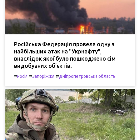
Російська Федерація провела одну з
найбільших атак на "Укрнафту",
внаслідок якої було пошкоджено сім
видобувних об'єктів.
#
#
#
Росія
Запоріжжя
Дніпропетровська область