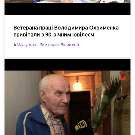
Ветерана праці Володимира Охрименка
привітали з 90-річним ювілеєм
#
#
#
Маріуполь
ветеран
юбилей