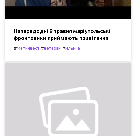
Напередодні 9 травня маріупольські
фронтовики приймають привітання
#
#
#
Метинвест
ветеран
Ильича