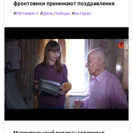
фронтовики принимают поздравления
#
#
#
Метинвест
День Победы
ветеран
Мариупольский ветеран готовится