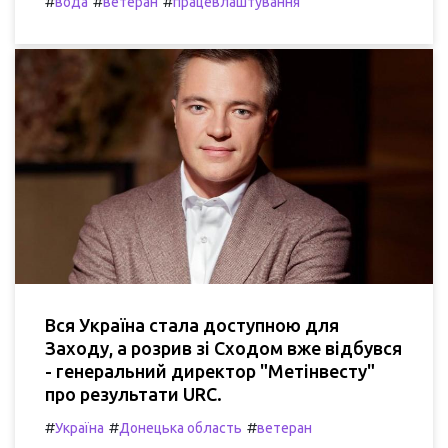
#
#
#
вода
ветеран
працевлаштування
Вся Україна стала доступною для
Заходу, а розрив зі Сходом вже відбувся
- генеральний директор "Метінвесту"
про результати URC.
#
#
#
Україна
Донецька область
ветеран