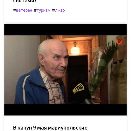
святами?
#
#
#
ветеран
туризм
лікар
В канун 9 мая мариупольские