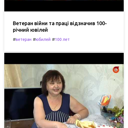
Ветеран війни та праці відзначив 100-
річний ювілей
#
#
#
ветеран
юбилей
100 лет