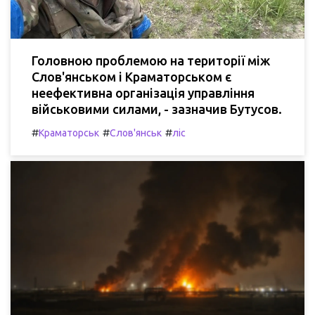
Головною проблемою на території між
Слов'янськом і Краматорськом є
неефективна організація управління
військовими силами, - зазначив Бутусов.
#
#
#
Краматорськ
Слов'янськ
ліс