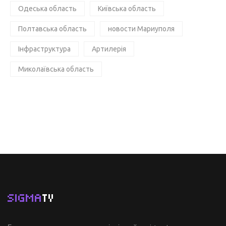
Одеська область
Київська область
Полтавська область
новости Мариуполя
Інфраструктура
Артилерія
Миколаївська область
SIGMA
TV