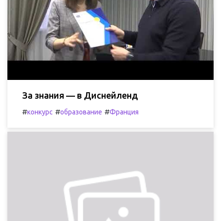
За знания — в Диснейленд
#
#
#
конкурс
образование
Франция