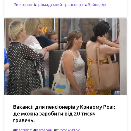
#
#
#
ветеран
громадський транспорт
Бойові дії
Вакансії для пенсіонерів у Кривому Розі:
де можна заробити від 20 тисяч
гривень.
#
#
#
паспорт
ветеран
гуртожиток