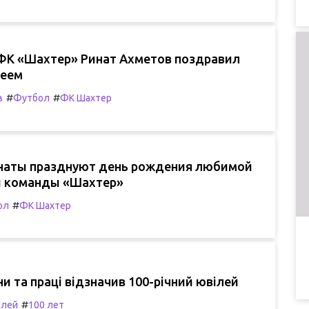
ФК «Шахтер» Ринат Ахметов поздравил
леем
#
#
в
Футбол
ФК Шахтер
наты празднуют день рождения любимой
 команды «Шахтер»
#
ол
ФК Шахтер
ни та праці відзначив 100-річний ювілей
#
лей
100 лет