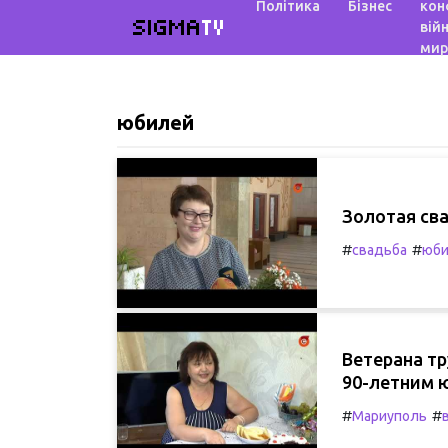
Політика
Бізнес
кон
SIGMA
TV
війн
мир
юбилей
Золотая св
#
#
свадьба
юби
Ветерана т
90-летним 
#
#
Мариуполь