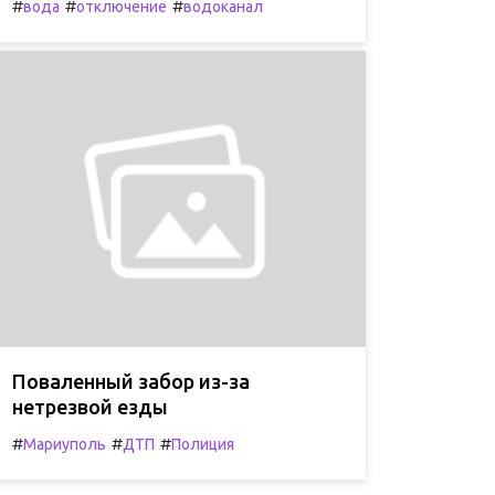
#
#
#
вода
отключение
водоканал
Поваленный забор из-за
нетрезвой езды
#
#
#
Мариуполь
ДТП
Полиция