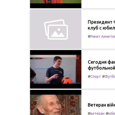
Президент 
клуб с юби
#
Ринат Ахмето
Сегодня фа
футбольной
#
#
Спорт
Футб
Ветеран вій
#
#
ветеран
юби