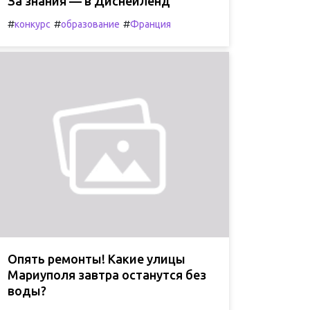
За знания — в Диснейленд
#
#
#
конкурс
образование
Франция
Опять ремонты! Какие улицы
Мариуполя завтра останутся без
воды?