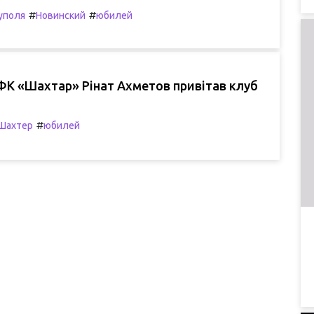
#
#
уполя
Новинский
юбилей
ФК «Шахтар» Рінат Ахметов привітав клуб
#
Шахтер
юбилей