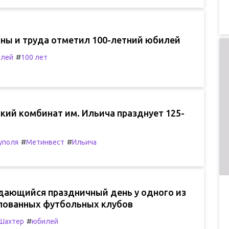
йны и труда отметил 100-летний юбилей
#
лей
100 лет
кий комбинат им. Ильича празднует 125-
#
#
уполя
Метинвест
Ильича
дающийся праздничный день у одного из
лованных футбольных клубов
#
Шахтер
юбилей