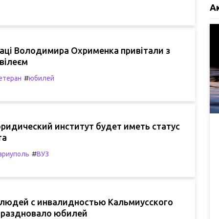
А
раці Володимира Охрименка привітали з
вілеєм
#
етеран
юбилей
ридический институт будет иметь статус
та
#
ариуполь
ВУЗ
людей с инвалидностью Кальмиусского
праздновало юбилей