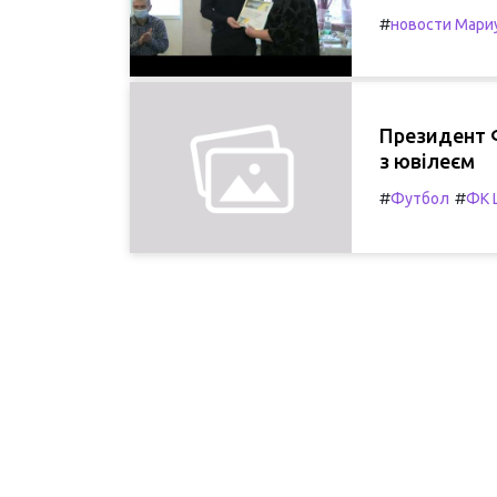
#
новости Мари
Президент 
з ювілеєм
#
#
Футбол
ФК 