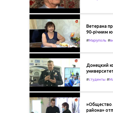
Ветерана п
90-річним ю
#
#
Маріуполь
в
Донецкий ю
университе
#
#
студенты
М
»Общество 
района» от