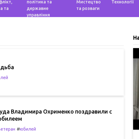
флікт,
політика та
Мистецтво
Технології
а та
державне
та розваги
управління
Н
адьба
лей
руда Владимира Охрименко поздравили с
юбилеем
#
ветеран
юбилей