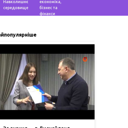
Навколишнє
економіка,
середовище
бізнес та
фінанси
айпопулярніше