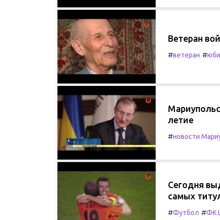
Ветеран во
#
#
ветеран
юби
Мариупольс
летие
#
новости Мари
Сегодня вы
самых титу
#
#
Футбол
ФК 