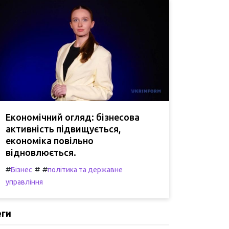
Економічний огляд: бізнесова
активність підвищується,
економіка повільно
відновлюється.
#
#
#
Бізнес
політика та державне
управління
еги