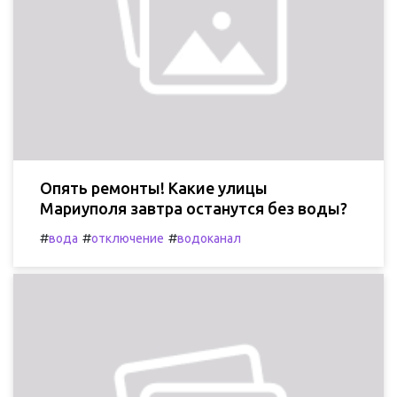
Опять ремонты! Какие улицы
Мариуполя завтра останутся без воды?
#
#
#
вода
отключение
водоканал