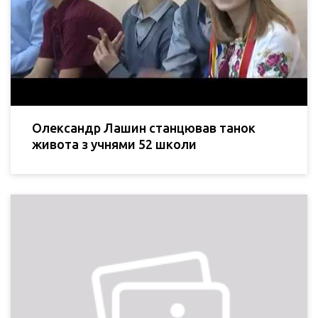
Олександр Лашин станцював танок
живота з учнями 52 школи