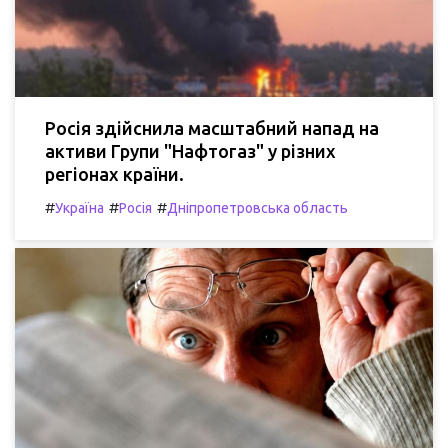
Росія здійснила масштабний напад на
активи Групи "Нафтогаз" у різних
регіонах країни.
#
#
#
Україна
Росія
Дніпропетровська область