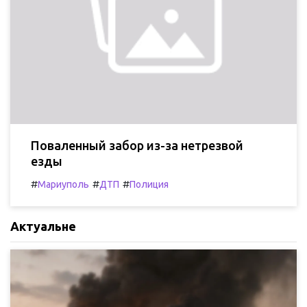
Поваленный забор из-за нетрезвой
езды
#
#
#
Мариуполь
ДТП
Полиция
Актуальне