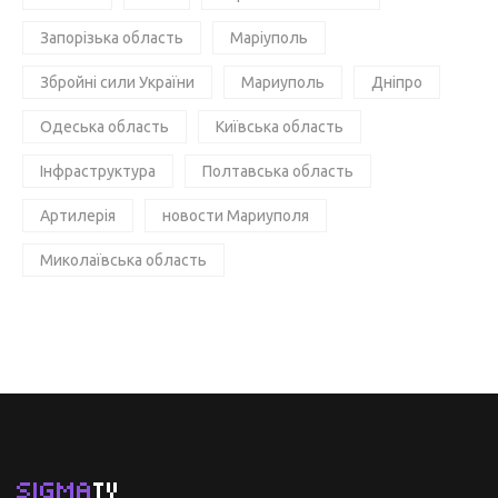
Запорізька область
Маріуполь
Збройні сили України
Мариуполь
Дніпро
Одеська область
Київська область
Інфраструктура
Полтавська область
Артилерія
новости Мариуполя
Миколаївська область
SIGMA
TV