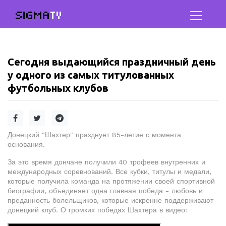
SIGMA
TV
Сегодня выдающийся праздничный день
у одного из самых титулованных
футбольных клубов
Донецкий "Шахтер" празднует 85-летие с момента
основания.
За это время дончане получили 40 трофеев внутренних и
международных соревнований. Все кубки, титулы и медали,
которые получила команда на протяжении своей спортивной
биографии, объединяет одна главная победа - любовь и
преданность болельщиков, которые искренне поддерживают
донецкий клуб. О громких победах Шахтера в видео: