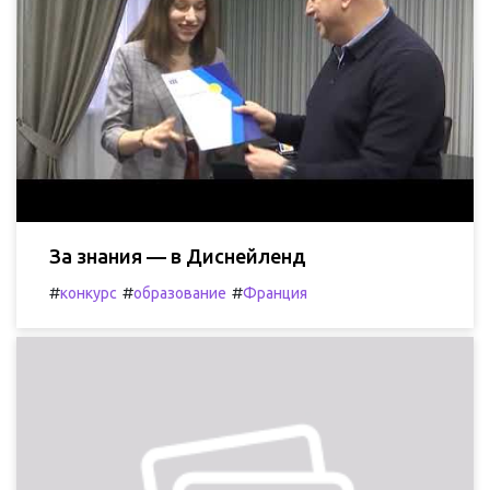
За знания — в Диснейленд
#
#
#
конкурс
образование
Франция