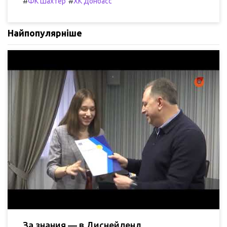
#
#
ФК Шахтер
ХК Донбасс
Найпопулярніше
За знания — в Диснейленд