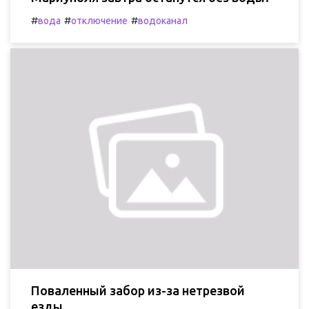
#
#
#
вода
отключение
водоканал
Поваленный забор из-за нетрезвой
езды