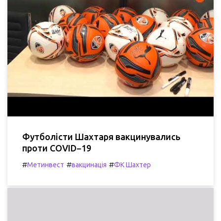
Футболісти Шахтаря вакцинувались
проти COVID−19
#
#
#
Метинвест
вакцинація
ФК Шахтер