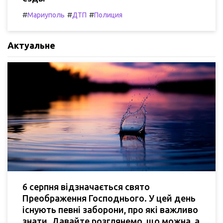
#
#
#
Мариуполь
ДТП
Полиция
Актуальне
6 серпня відзначається свято
Преображення Господнього. У цей день
існують певні заборони, про які важливо
знати. Давайте розглянемо, що можна, а