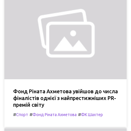
Фонд Ріната Ахметова увійшов до числа
фіналістів однієї з найпрестижніших PR-
премій світу
#
#
#
Спорт
Фонд Ріната Ахметова
ФК Шахтер