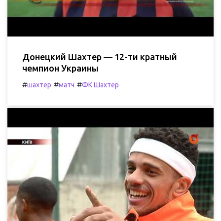
Донецкий Шахтер — 12-ти кратный
чемпион Украины
#
#
#
шахтер
матч
ФК Шахтер