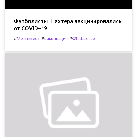
Футболисты Шахтера вакцинировались
от COVID−19
#
#
#
Метинвест
вакцинация
ФК Шахтер