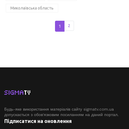
Миколаївська область
1
2
SIGMA
TV
Будь-яке використання матеріалів сайту sigmatv.com.ua
допускається з обов'язковим посиланням на даний портал.
Підписатися на оновлення