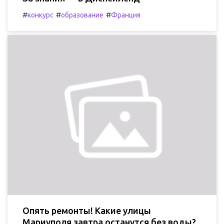
#
#
#
конкурс
образование
Франция
Опять ремонты! Какие улицы
Мариуполя завтра останутся без воды?