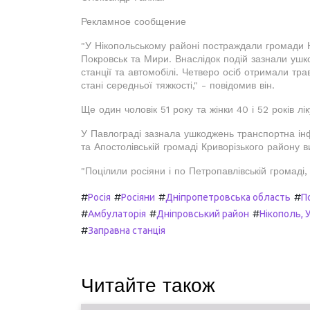
Рекламное сообщение
"У Нікопольському районі постраждали громади Н
Покровськ та Мири. Внаслідок подій зазнали ушко
станції та автомобілі. Четверо осіб отримали тра
стані середньої тяжкості," - повідомив він.
Ще один чоловік 51 року та жінки 40 і 52 років л
У Павлограді зазнала ушкоджень транспортна інф
та Апостолівській громаді Криворізького району
"Поцілили росіяни і по Петропавлівській громаді
#
#
#
#
Росія
Росіяни
Дніпропетровська область
П
#
#
#
Амбулаторія
Дніпровський район
Нікополь, 
#
Заправна станція
Читайте також