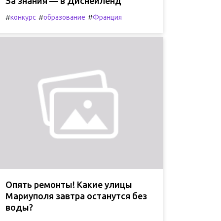
За знания — в Диснейленд
#
#
#
конкурс
образование
Франция
Опять ремонты! Какие улицы
Мариуполя завтра останутся без
воды?