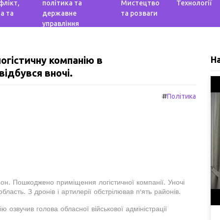
флікт,
політика та
Мистецтво
Технології
а та
державне
та розваги
управління
логістичну компанію в
Н
відбувся вночі.
#
Політика
йон. Пошкоджено приміщення логістичної компанії. Уночі
бласть. З дронів і артилерії обстрілював п'ять районів.
 озвучив голова обласної військової адміністрації