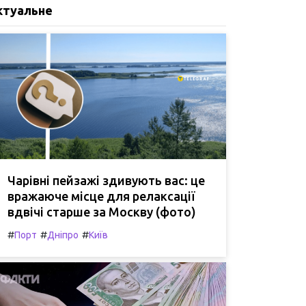
ктуальне
Чарівні пейзажі здивують вас: це
вражаюче місце для релаксації
вдвічі старше за Москву (фото)
#
#
#
Порт
Дніпро
Київ