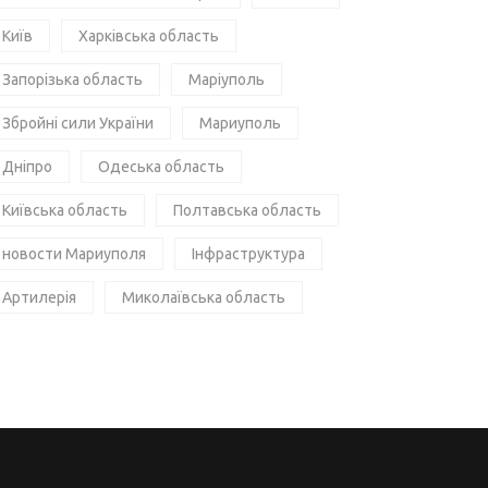
Київ
Харківська область
Запорізька область
Маріуполь
Збройні сили України
Мариуполь
Дніпро
Одеська область
Київська область
Полтавська область
новости Мариуполя
Інфраструктура
Артилерія
Миколаївська область