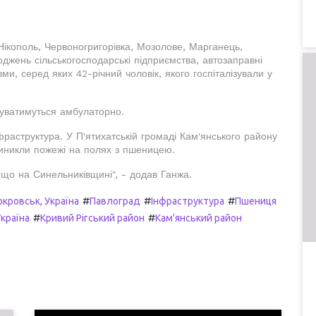
ікополь, Червоногригорівка, Мозолове, Марганець,
джень сільськогосподарські підприємства, автозаправні
вми, серед яких 42-річний чоловік, якого госпіталізували у
ікуватимуться амбулаторно.
раструктура. У П'ятихатській громаді Кам'янського району
 виникли пожежі на полях з пшеницею.
, що на Синельниківщині", - додав Ганжа.
#
#
#
окровськ, Україна
Павлоград
Інфраструктура
Пшениця
#
#
Україна
Кривий Рігський район
Кам'янський район