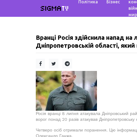
Політика
Бізнес
кон
SIGMA
TV
війн
мир
Вранці Росія здійснила напад на 
Дніпропетровській області, який 
Росія вранці 8 липня атакувала Дніпровський ра
ворог понад 20 разів атакував Дніпропетровську о
Четверо осіб отримали поранення. Цю інформацію
Олександр Ганжа.