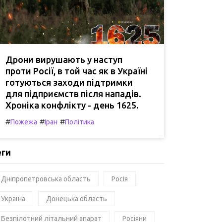
Дрони вирушають у наступ
проти Росії, в той час як в Україні
готуються заходи підтримки
для підприємств після нападів.
Хроніка конфлікту - день 1625.
#
#
#
Пожежа
Іран
Політика
еги
Дніпропетровська область
Росія
Україна
Донецька область
Безпілотний літальний апарат
Росіяни