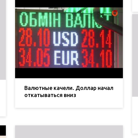
Валютные качели. Доллар начал
откатываться вниз