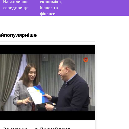
Навколишнє
економіка,
середовище
бізнес та
фінанси
айпопулярніше