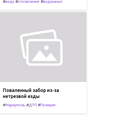
#
#
#
вода
отключение
водоканал
Поваленный забор из-за
нетрезвой езды
#
#
#
Мариуполь
ДТП
Полиция