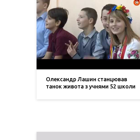
Олександр Лашин станцював
танок живота з учнями 52 школи