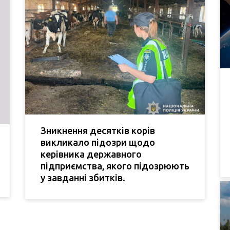
Зникнення десятків корів
викликало підозри щодо
керівника державного
підприємства, якого підозрюють
у завданні збитків.