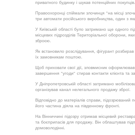
приватного будинку і шукав потенційних покупців
Правоохоронці спіймали злочинця "на місці злочи
три автомати російського виробництва, один з яки
У Київській області було затримано ще одного п
місцевих підрозділів Територіальної оборони, яки
зброєю.
Як встановило розслідування, фігурант розбирав
їх замовникам поштою.
Щоб приховати свої дії, зловмисник оформлював 
завершення "угоди" стирав контакти клієнта та з
У Дніпропетровській області затримано мобілізов
організував канал нелегального продажу зброї.
Відповідно до матеріалів справи, підозрюваний п
його частина діяла на південному фронті.
На Вінниччині підозру отримав місцевий реставра
та боєприпасів для продажу. Він облаштував пі
домоволодінні.