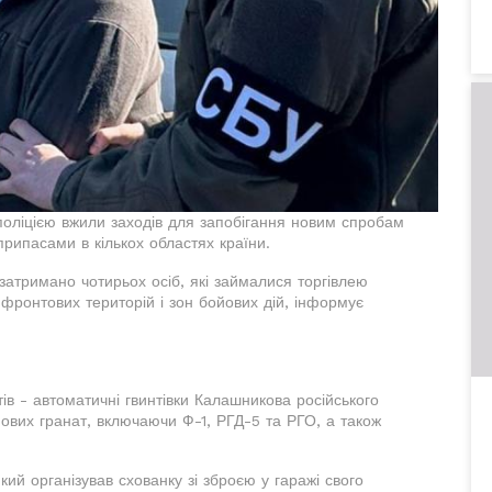
поліцією вжили заходів для запобігання новим спробам
рипасами в кількох областях країни.
затримано чотирьох осіб, які займалися торгівлею
ронтових територій і зон бойових дій, інформує
в - автоматичні гвинтівки Калашникова російського
ових гранат, включаючи Ф-1, РГД-5 та РГО, а також
ий організував схованку зі зброєю у гаражі свого