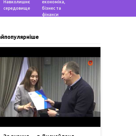
Навколишнє
економіка,
середовище
бізнес та
фінанси
айпопулярніше