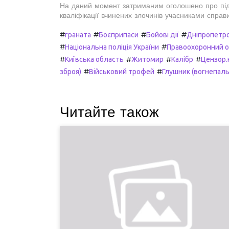
На даний момент затриманим оголошено про під
кваліфікації вчинених злочинів учасниками справ
#
#
#
#
граната
Боєприпаси
Бойові дії
Дніпропетро
#
#
Національна поліція України
Правоохоронний о
#
#
#
#
Київська область
Житомир
Калібр
Цензор.
#
#
зброя)
Військовий трофей
Глушник (вогнепаль
Читайте також