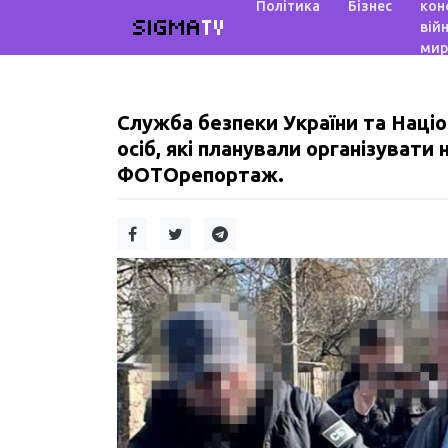
Політика
Бізнес
кон
SIGMA
TV
війн
мир
Служба безпеки України та Наці
осіб, які планували організувати 
ФОТОрепортаж.