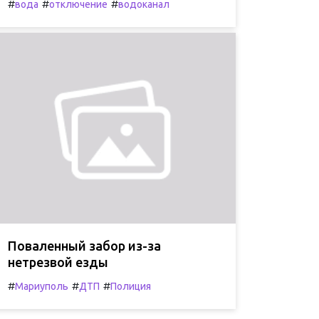
#
#
#
вода
отключение
водоканал
Поваленный забор из-за
нетрезвой езды
#
#
#
Мариуполь
ДТП
Полиция