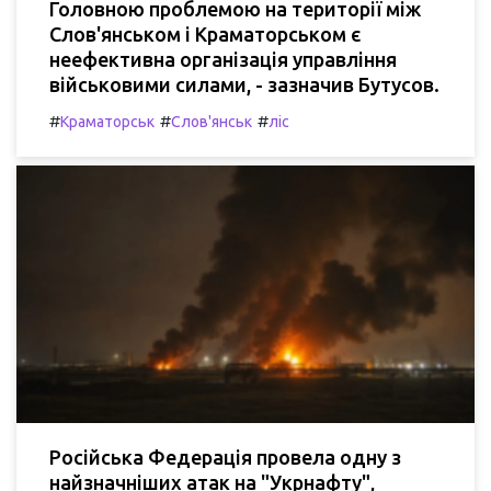
Головною проблемою на території між
Слов'янськом і Краматорськом є
неефективна організація управління
військовими силами, - зазначив Бутусов.
#
#
#
Краматорськ
Слов'янськ
ліс
Російська Федерація провела одну з
найзначніших атак на "Укрнафту",