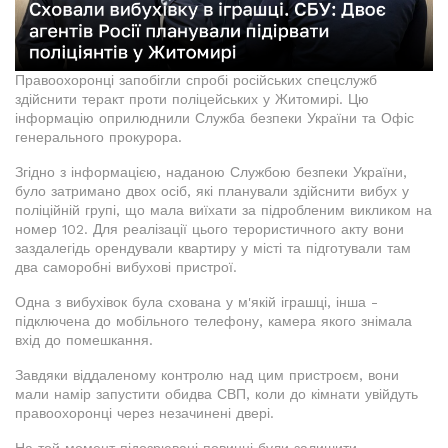
Правоохоронці запобігли спробі російських спецслужб
здійснити теракт проти поліцейських у Житомирі. Цю
інформацію оприлюднили Служба безпеки України та Офіс
генерального прокурора.
Згідно з інформацією, наданою Службою безпеки України,
було затримано двох осіб, які планували здійснити вибух у
поліційній групі, що мала виїхати за підробленим викликом на
номер 102. Для реалізації цього терористичного акту вони
заздалегідь орендували квартиру у місті та підготували там
два саморобні вибухові пристрої.
Одна з вибухівок була схована у м'якій іграшці, інша -
підключена до мобільного телефону, камера якого знімала
вхід до помешкання.
Завдяки віддаленому контролю над цим пристроєм, вони
мали намір запустити обидва СВП, коли до кімнати увійдуть
правоохоронці через незачинені двері.