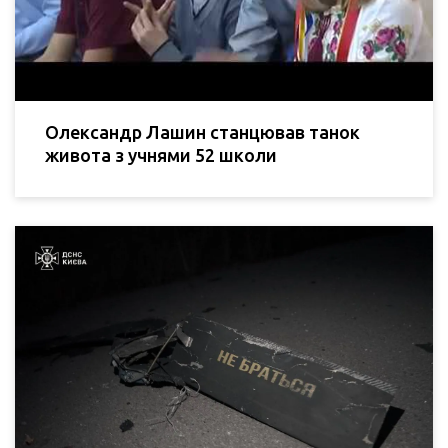
Олександр Лашин станцював танок
живота з учнями 52 школи