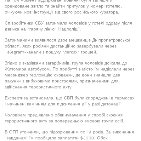
На той момент підозрювані повинні були залишити
орендоване житло та знайти притулок у номері готелю,
очікуючи нові інструкції від свого російського куратора.
Співробітники СБУ затримали чоловіків у готелі одразу після
дзвінка на "гарячу лінію" Нацполіції.
Затриманими виявилося двоє мешканців Дніпропетровської
області, яких росіяни дистанційно завербували через
Telegram-канали з пошуку "легких" грошей.
Згідно з вказівками загарбників, група чоловіків доїхала до
Житомира автобусом. По прибутті в місто їм надіслали через
месенджер геолокацію схованки, де вони знайшли два
пакунки з вибуховими пристроями, призначеними для
здійснення терористичного акту.
Експертиза встановила, що СВП були споряджені в термосах
і начинені камінням для підсилення дії у разі детонації.
Чоловікам пред'явлено обвинувачення у спробі скоєння
терористичного акту за попередньою змовою групи осіб.
В ОГП уточнили, що підозрюваним по 19 років. За виконання
"завдання" їм пообіцяли заплатити $3000. Обох