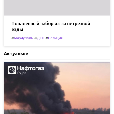
Поваленный забор из-за нетрезвой
езды
#
#
#
Мариуполь
ДТП
Полиция
Актуальне