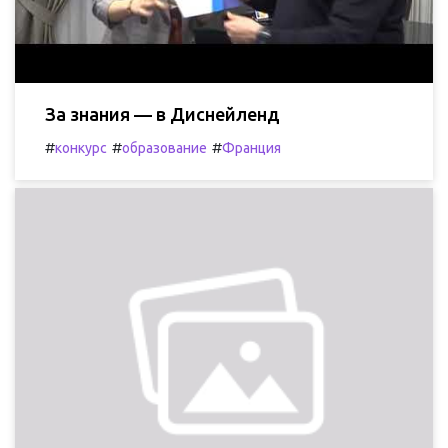
За знания — в Диснейленд
#
#
#
конкурс
образование
Франция