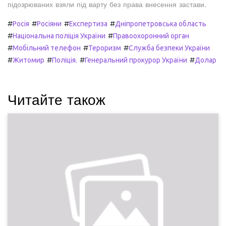
підозрюваних взяли під варту без права внесення застави.
#
#
#
#
Росія
Росіяни
Експертиза
Дніпропетровська область
#
#
Національна поліція України
Правоохоронний орган
#
#
#
Мобільний телефон
Тероризм
Служба безпеки України
#
#
#
#
Житомир
Поліція.
Генеральний прокурор України
Долар
Читайте також