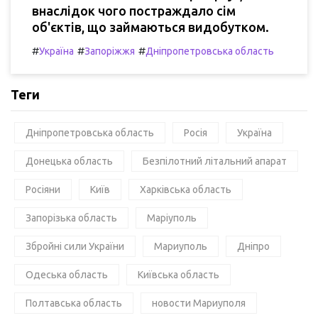
внаслідок чого постраждало сім
об'єктів, що займаються видобутком.
#
#
#
Україна
Запоріжжя
Дніпропетровська область
Теги
Дніпропетровська область
Росія
Україна
Донецька область
Безпілотний літальний апарат
Росіяни
Київ
Харківська область
Запорізька область
Маріуполь
Збройні сили України
Мариуполь
Дніпро
Одеська область
Київська область
Полтавська область
новости Мариуполя