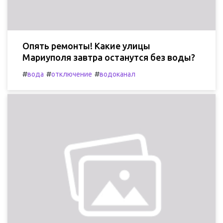
Опять ремонты! Какие улицы
Мариуполя завтра останутся без воды?
#
#
#
вода
отключение
водоканал