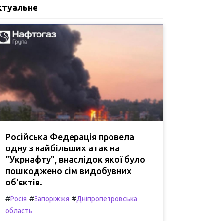
ктуальне
Російська Федерація провела
одну з найбільших атак на
"Укрнафту", внаслідок якої було
пошкоджено сім видобувних
об'єктів.
#
#
#
Росія
Запоріжжя
Дніпропетровська
область