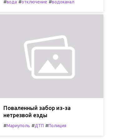
#
#
#
вода
отключение
водоканал
Поваленный забор из-за
нетрезвой езды
#
#
#
Мариуполь
ДТП
Полиция