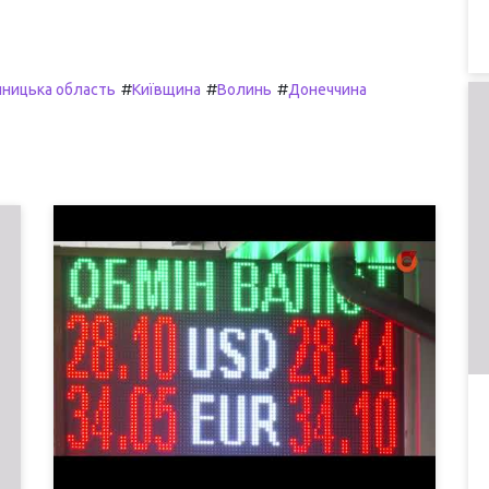
#
#
#
нницька область
Київщина
Волинь
Донеччина