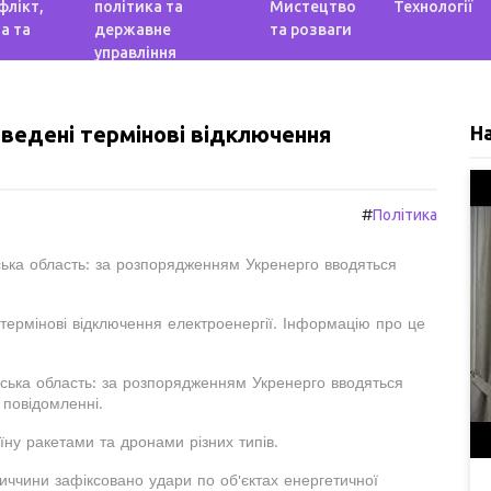
флікт,
політика та
Мистецтво
Технології
а та
державне
та розваги
управління
введені термінові відключення
Н
#
Політика
вська область: за розпорядженням Укренерго вводяться
 термінові відключення електроенергії. Інформацію про це
овська область: за розпорядженням Укренерго вводяться
 повідомленні.
їну ракетами та дронами різних типів.
ниччини зафіксовано удари по об'єктах енергетичної