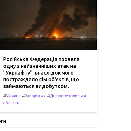
Російська Федерація провела
одну з найзначніших атак на
"Укрнафту", внаслідок чого
постраждало сім об'єктів, що
займаються видобутком.
#
#
#
Україна
Запоріжжя
Дніпропетровська
область
еги