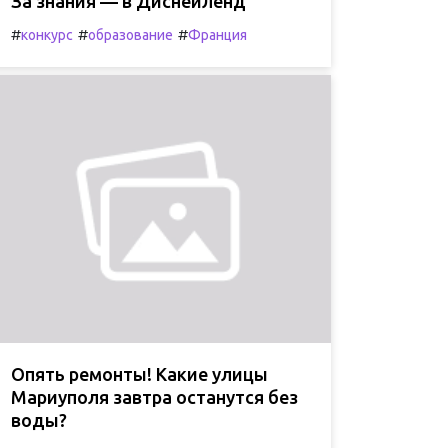
За знания — в Диснейленд
#
#
#
конкурс
образование
Франция
Опять ремонты! Какие улицы
Мариуполя завтра останутся без
воды?