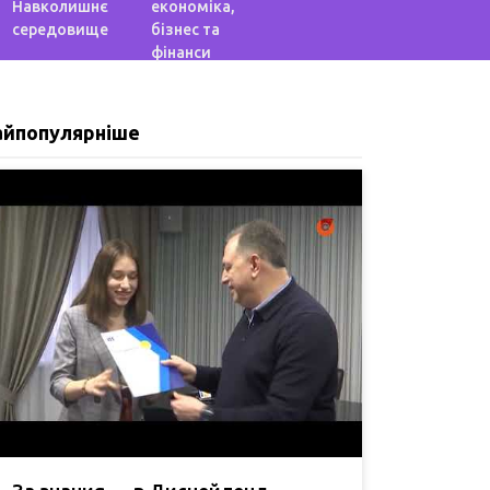
Навколишнє
економіка,
середовище
бізнес та
фінанси
айпопулярніше