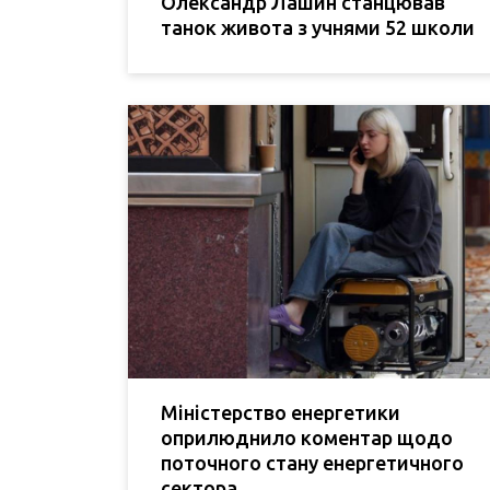
Олександр Лашин станцював
танок живота з учнями 52 школи
Міністерство енергетики
оприлюднило коментар щодо
поточного стану енергетичного
сектора.