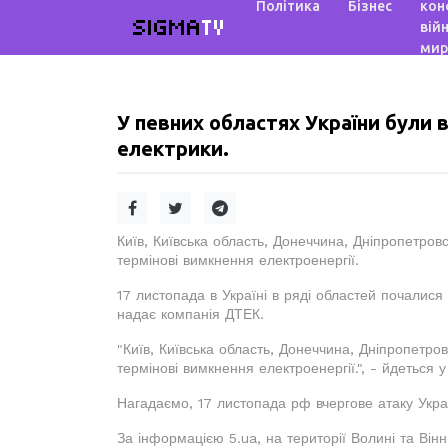
Політика
Бізнес
кон
SIGMA
TV
війн
мир
У певних областях України були 
електрики.
Київ, Київська область, Донеччина, Дніпропетро
термінові вимкнення електроенергії.
17 листопада в Україні в ряді областей почалися
надає компанія ДТЕК.
"Київ, Київська область, Донеччина, Дніпропетр
термінові вимкнення електроенергії.", - йдеться у
Нагадаємо, 17 листопада рф вчергове атаку Укра
За інформацією 5.ua, на території Волині та Він