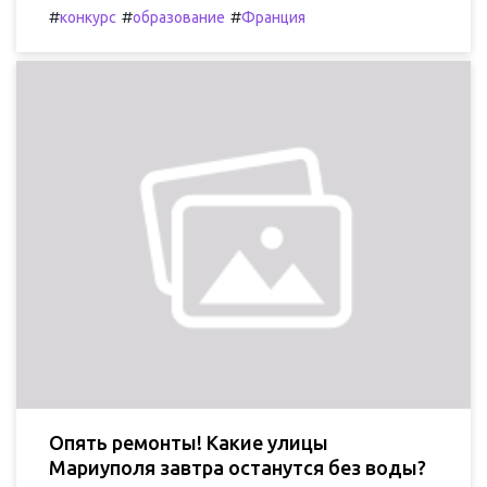
#
#
#
конкурс
образование
Франция
Опять ремонты! Какие улицы
Мариуполя завтра останутся без воды?