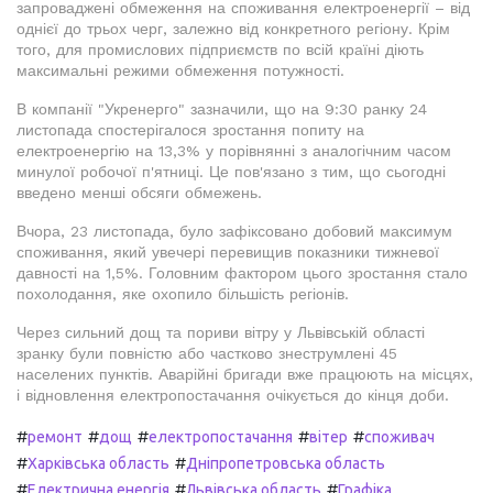
запроваджені обмеження на споживання електроенергії – від
однієї до трьох черг, залежно від конкретного регіону. Крім
того, для промислових підприємств по всій країні діють
максимальні режими обмеження потужності.
В компанії "Укренерго" зазначили, що на 9:30 ранку 24
листопада спостерігалося зростання попиту на
електроенергію на 13,3% у порівнянні з аналогічним часом
минулої робочої п'ятниці. Це пов'язано з тим, що сьогодні
введено менші обсяги обмежень.
Вчора, 23 листопада, було зафіксовано добовий максимум
споживання, який увечері перевищив показники тижневої
давності на 1,5%. Головним фактором цього зростання стало
похолодання, яке охопило більшість регіонів.
Через сильний дощ та пориви вітру у Львівській області
зранку були повністю або частково знеструмлені 45
населених пунктів. Аварійні бригади вже працюють на місцях,
і відновлення електропостачання очікується до кінця доби.
#
#
#
#
#
ремонт
дощ
електропостачання
вітер
споживач
#
#
Харківська область
Дніпропетровська область
#
#
#
Електрична енергія
Львівська область
Графіка