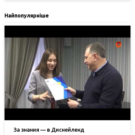
Найпопулярніше
За знания — в Диснейленд