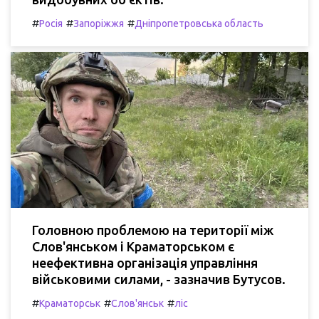
#
#
#
Росія
Запоріжжя
Дніпропетровська область
Головною проблемою на території між
Слов'янськом і Краматорськом є
неефективна організація управління
військовими силами, - зазначив Бутусов.
#
#
#
Краматорськ
Слов'янськ
ліс