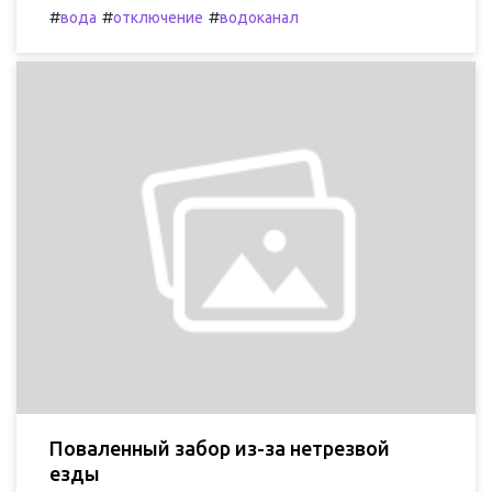
#
#
#
вода
отключение
водоканал
Поваленный забор из-за нетрезвой
езды