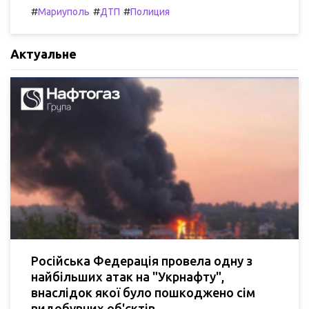
#
#
#
Мариуполь
ДТП
Полиция
Актуальне
Російська Федерація провела одну з
найбільших атак на "Укрнафту",
внаслідок якої було пошкоджено сім
видобувних об'єктів.