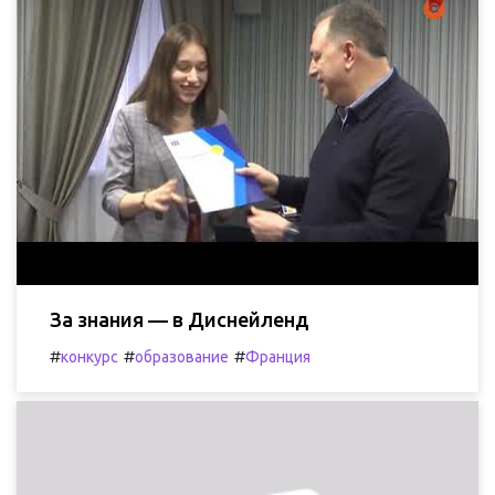
За знания — в Диснейленд
#
#
#
конкурс
образование
Франция