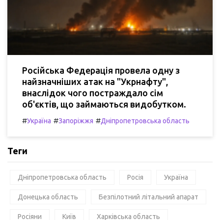
Російська Федерація провела одну з
найзначніших атак на "Укрнафту",
внаслідок чого постраждало сім
об'єктів, що займаються видобутком.
#
#
#
Україна
Запоріжжя
Дніпропетровська область
Теги
Дніпропетровська область
Росія
Україна
Донецька область
Безпілотний літальний апарат
Росіяни
Київ
Харківська область