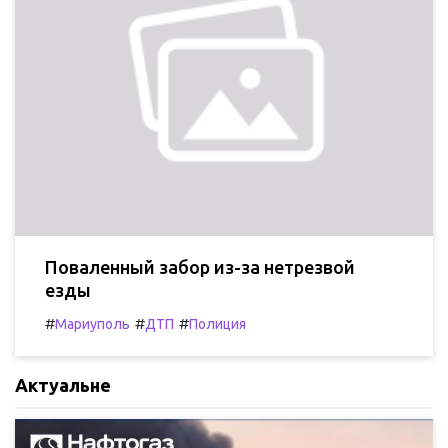
Поваленный забор из-за нетрезвой
езды
#
#
#
Мариуполь
ДТП
Полиция
Актуальне