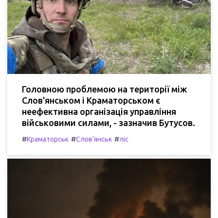
Головною проблемою на території між
Слов'янськом і Краматорськом є
неефективна організація управління
військовими силами, - зазначив Бутусов.
#
#
#
Краматорськ
Слов'янськ
ліс