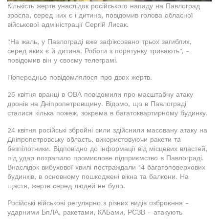
Кількість жертв унаслідок російського нападу на Павлоград
зросла, серед них є і дитина, повідомив голова обласної
військової адміністрації Сергій Лисак.
"На жаль, у Павлограді вже зафіксовано трьох загиблих,
серед яких є й дитина. Роботи з порятунку тривають", -
повідомив він у своєму телеграмі.
Попередньо повідомлялося про двох жертв.
25 квітня вранці в ОВА повідомили про масштабну атаку
дронів на Дніпропетровщину. Відомо, що в Павлограді
сталися кілька пожеж, зокрема в багатоквартирному будинку.
24 квітня російські збройні сили здійснили масовану атаку на
Дніпропетровську область, використовуючи ракети та
безпілотники. Відповідно до інформації від місцевих властей,
під удар потрапило промислове підприємство в Павлограді.
Внаслідок вибухової хвилі постраждали 14 багатоповерхових
будинків, в основному пошкоджені вікна та балкони. На
щастя, жертв серед людей не було.
Російські військові регулярно з різних видів озброєння -
ударними БпЛА, ракетами, КАБами, РСЗВ - атакують