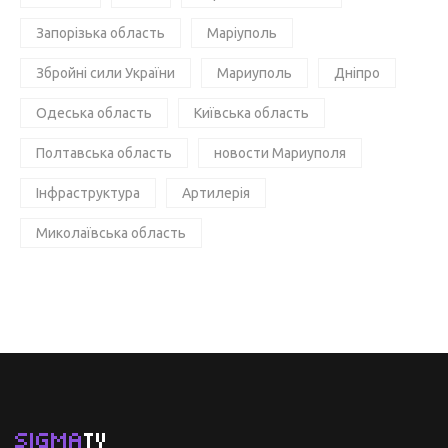
Запорізька область
Маріуполь
Збройні сили України
Мариуполь
Дніпро
Одеська область
Київська область
Полтавська область
новости Мариуполя
Інфраструктура
Артилерія
Миколаївська область
SIGMA
TV