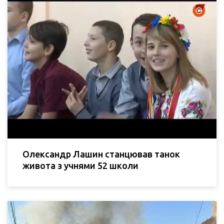
Олександр Лашин станцював танок
живота з учнями 52 школи