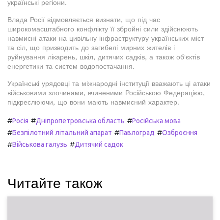
українські регіони.
Влада Росії відмовляється визнати, що під час
широкомасштабного конфлікту її збройні сили здійснюють
навмисні атаки на цивільну інфраструктуру українських міст
та сіл, що призводить до загибелі мирних жителів і
руйнування лікарень, шкіл, дитячих садків, а також об'єктів
енергетики та систем водопостачання.
Українські урядовці та міжнародні інституції вважають ці атаки
військовими злочинами, вчиненими Російською Федерацією,
підкреслюючи, що вони мають навмисний характер.
#
#
#
Росія
Дніпропетровська область
Російська мова
#
#
#
Безпілотний літальний апарат
Павлоград
Озброєння
#
#
Військова галузь
Дитячий садок
Читайте також