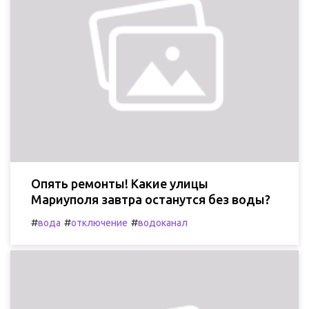
Опять ремонты! Какие улицы
Мариуполя завтра останутся без воды?
#
#
#
вода
отключение
водоканал