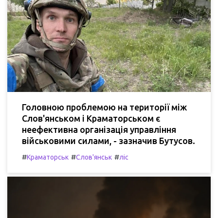
Головною проблемою на території між
Слов'янськом і Краматорськом є
неефективна організація управління
військовими силами, - зазначив Бутусов.
#
#
#
Краматорськ
Слов'янськ
ліс