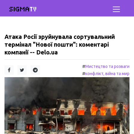
SIGMA
TV
Атака Росії зруйнувала сортувальний
термінал "Нової пошти": коментарі
компанії -- Delo.ua
#
Мистецтво та розваги
#
конфлікт, війна та мир