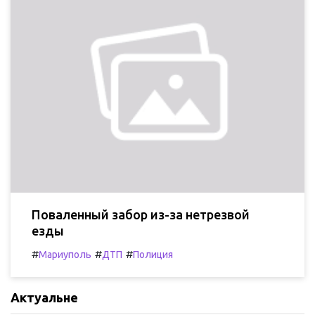
Поваленный забор из-за нетрезвой
езды
#
#
#
Мариуполь
ДТП
Полиция
Актуальне