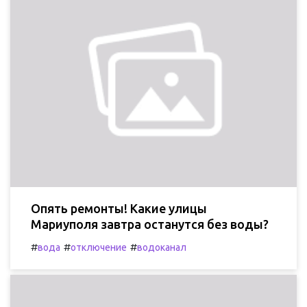
Опять ремонты! Какие улицы
Мариуполя завтра останутся без воды?
#
#
#
вода
отключение
водоканал