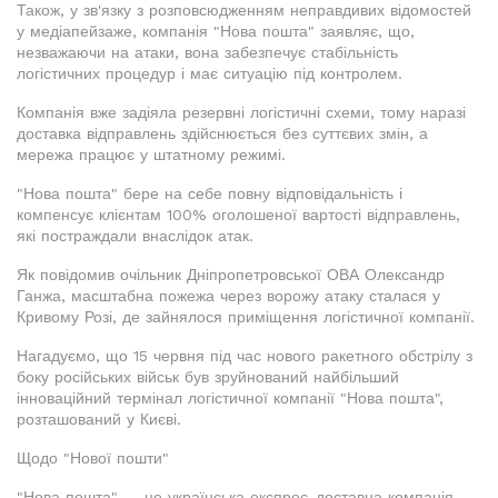
Також, у зв'язку з розповсюдженням неправдивих відомостей
у медіапейзаже, компанія "Нова пошта" заявляє, що,
незважаючи на атаки, вона забезпечує стабільність
логістичних процедур і має ситуацію під контролем.
Компанія вже задіяла резервні логістичні схеми, тому наразі
доставка відправлень здійснюється без суттєвих змін, а
мережа працює у штатному режимі.
"Нова пошта" бере на себе повну відповідальність і
компенсує клієнтам 100% оголошеної вартості відправлень,
які постраждали внаслідок атак.
Як повідомив очільник Дніпропетровської ОВА Олександр
Ганжа, масштабна пожежа через ворожу атаку сталася у
Кривому Розі, де зайнялося приміщення логістичної компанії.
Нагадуємо, що 15 червня під час нового ракетного обстрілу з
боку російських військ був зруйнований найбільший
інноваційний термінал логістичної компанії "Нова пошта",
розташований у Києві.
Щодо "Нової пошти"
"Нова пошта" — це українська експрес-доставна компанія,