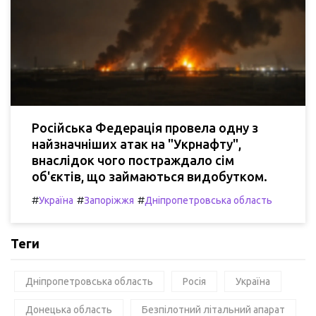
Російська Федерація провела одну з
найзначніших атак на "Укрнафту",
внаслідок чого постраждало сім
об'єктів, що займаються видобутком.
#
#
#
Україна
Запоріжжя
Дніпропетровська область
Теги
Дніпропетровська область
Росія
Україна
Донецька область
Безпілотний літальний апарат