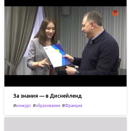
За знания — в Диснейленд
#
#
#
конкурс
образование
Франция