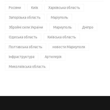
Росіяни
Київ
Харківська область
Запорізька область
Маріуполь
Збройні сили України
Мариуполь
Дніпро
Одеська область
Київська область
Полтавська область
новости Мариуполя
Інфраструктура
Артилерія
Миколаївська область