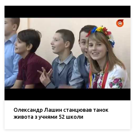
Олександр Лашин станцював танок
живота з учнями 52 школи