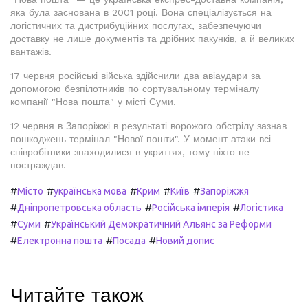
яка була заснована в 2001 році. Вона спеціалізується на
логістичних та дистрибуційних послугах, забезпечуючи
доставку не лише документів та дрібних пакунків, а й великих
вантажів.
17 червня російські війська здійснили два авіаудари за
допомогою безпілотників по сортувальному терміналу
компанії "Нова пошта" у місті Суми.
12 червня в Запоріжжі в результаті ворожого обстрілу зазнав
пошкоджень термінал "Нової пошти". У момент атаки всі
співробітники знаходилися в укриттях, тому ніхто не
постраждав.
#
#
#
#
#
Місто
українська мова
Крим
Київ
Запоріжжя
#
#
#
Дніпропетровська область
Російська імперія
Логістика
#
#
Суми
Український Демократичний Альянс за Реформи
#
#
#
Електронна пошта
Посада
Новий допис
Читайте також