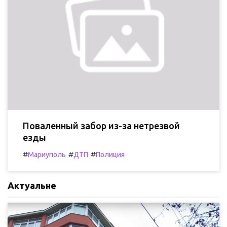
Поваленный забор из-за нетрезвой
езды
#
#
#
Мариуполь
ДТП
Полиция
Актуальне