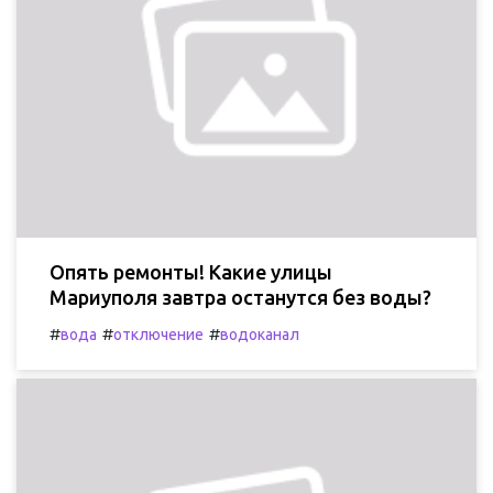
Опять ремонты! Какие улицы
Мариуполя завтра останутся без воды?
#
#
#
вода
отключение
водоканал