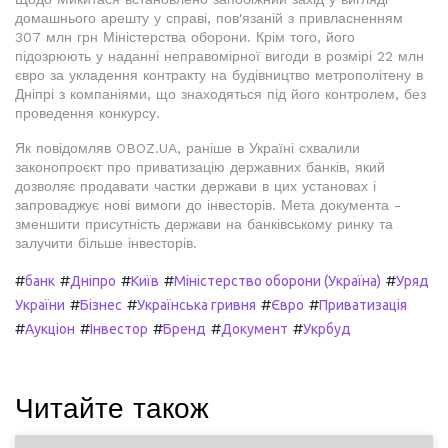
домашнього арешту у справі, пов'язаній з привласненням
307 млн грн Міністерства оборони. Крім того, його
підозрюють у наданні неправомірної вигоди в розмірі 22 млн
євро за укладення контракту на будівництво метрополітену в
Дніпрі з компаніями, що знаходяться під його контролем, без
проведення конкурсу.
Як повідомляв OBOZ.UA, раніше в Україні схвалили
законопроєкт про приватизацію державних банків, який
дозволяє продавати частки держави в цих установах і
запроваджує нові вимоги до інвесторів. Мета документа -
зменшити присутність держави на банківському ринку та
залучити більше інвесторів.
#
#
#
#
#
банк
Дніпро
Київ
Міністерство оборони (Україна)
Уряд
#
#
#
#
України
Бізнес
Українська гривня
Євро
Приватизація
#
#
#
#
#
Аукціон
Інвестор
Бренд
Документ
Укрбуд
Читайте також