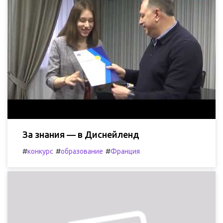
За знания — в Диснейленд
#
#
#
конкурс
образование
Франция