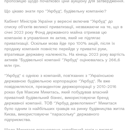
пропозицію щодо початкової ціни аукціону для затвердження.
Що цікаво знати про "Укрбуд", будівельну компанію?
Кабінет Міністрів України у вересні включив "Укрбуд" до
списку об'єктів великої приватизації, незважаючи на те, що в
січні 2023 року Фонд державного майна отримав цю
компанію в управління як актив, який не підлягає
приватизації. Оскільки мова йде про 100% акцій, після їх
продажу компанія повністю перейде у приватні руки,
втративши державну належність. На кінець 2023 року вартість
активів "Будівельної компанії "Укрбуд" оцінювалась у 266,6
млн грн.
"Укрбуд" є однією з компаній, пов'язаних з "Українською
державною будівельною корпорацією "Укрбуд". Як вже
повідомлялося, президентом держкорпорації у 2010-2016
роках був Максим Микитась, який побудував власний
приватний будівельний бізнес, використовуючи бренд
державної компанії. ТОВ "Укрбуд девелопмент" Микитася
було одним із найбільших гравців на ринку будівництва житла
Києва, використовуючи "парасольку" державного
підприємства.
Щодо Микитася встановлено запобіжний захід у вигляді