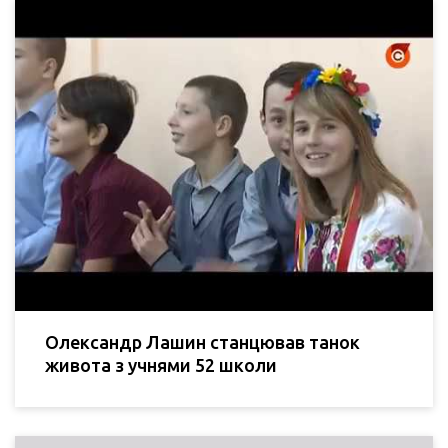
Олександр Лашин станцював танок
живота з учнями 52 школи