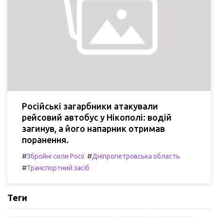
Російські загарбники атакували
рейсовий автобус у Нікополі: водій
загинув, а його напарник отримав
поранення.
#
#
Збройні сили Росії
Дніпропетровська область
#
Транспортний засіб
Теги