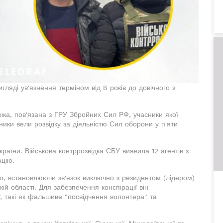
яді ув'язнення терміном від 8 років до довічного з
ежа, пов'язана з ГРУ Збройних Сил РФ, учасники якої
ники вели розвідку за діяльністю Сил оборони у п'яти
аїни. Військова контррозвідка СБУ виявила 12 агентів з
ацію.
о, встановлюючи зв'язок виключно з резидентом (лідером)
ій області. Для забезпечення конспірації він
, такі як фальшиве "посвідчення волонтера" та