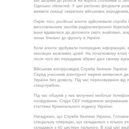
Він залучив до роботи на ворога спільників із Зап
Одеської областей. У цих регіонах фігуранти роз
виявити локації секретних військових аеродромів,
Окрім того, російські агенти здійснювали спроби
виготовленням засобів радіоелектронної боротьби
вони вдавалися до допомоги своїх знайомих, зокр
зонах близько до фронту в Україні.
Коли агенти здобували попередню інформацію, в
околицях можливих цілей. На початковому етапі 
після чого він передавав зібрані дані своєму курат
Військова контррозвідка Служби безпеки України 
Серед учасників агентурної мережі виявилися де
України без дозволу. Під час переховування від
спецслужбою.
Під час обшуків у них вилучено мобільні телефон
посвідчення. Слідчі СБУ повідомили затриманим п
статтями Кримінального кодексу України:
Нагадуємо, що Служба безпеки України, Головне
спеціальну операцію, що складалася з кількох ета
складався з 40 цистерн пального. В ході цієї акц