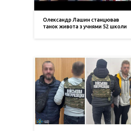
Олександр Лашин станцював
танок живота з учнями 52 школи