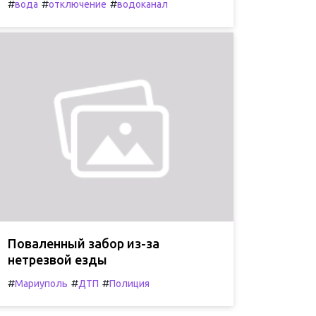
#
#
#
вода
отключение
водоканал
Поваленный забор из-за
нетрезвой езды
#
#
#
Мариуполь
ДТП
Полиция