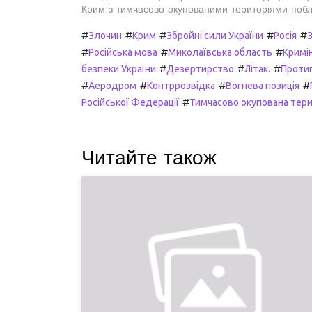
Крим з тимчасово окупованими територіями побл
#
#
#
#
#
Злочин
Крим
Збройні сили України
Росія
З
#
#
#
Російська мова
Миколаївська область
Кримі
#
#
#
безпеки України
Дезертирство
Літак.
Протип
#
#
#
#
Аеродром
Контррозвідка
Вогнева позиція
#
Російської Федерації
Тимчасово окупована тери
Читайте також