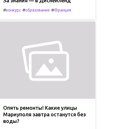
За знания — в Диснейленд
#
#
#
конкурс
образование
Франция
Опять ремонты! Какие улицы
Мариуполя завтра останутся без
воды?