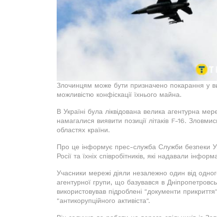
Злочинцям може бути призначено покарання у вигл
можливістю конфіскації їхнього майна.
В Україні була ліквідована велика агентурна мер
намагалися виявити позиції літаків F-16. Зловмис
областях країни.
Про це інформує прес-служба Служби безпеки Укр
Росії та їхніх співробітників, які надавали інформ
Учасники мережі діяли незалежно один від одног
агентурної групи, що базувався в Дніпропетровськ
використовував підроблені "документи прикриття"
"антикорупційного активіста".