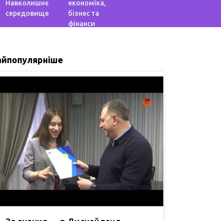
Навколишнє
економіка,
середовище
бізнес та
фінанси
айпопулярніше