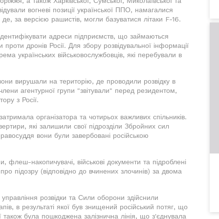
оріжжя, а також Харківської, Сумської, Миколаївської та
відували вогневі позиції української ППО, намагалися
 де, за версією рашистів, могли базуватися літаки F-16.
 ідентифікувати адреси підприємств, що займаються
 проти дронів Росії. Для збору розвідувальної інформації
ема українських військовослужбовців, які перебували в
они вирушали на територію, де проводили розвідку в
члени агентурної групи "звітували" перед резидентом,
ору з Росії.
затримала організатора та чотирьох важливих спільників.
зертири, які залишили свої підрозділи Збройних сил
 правосуддя вони були завербовані російською
и, флеш-накопичувачі, військові документи та підроблені
ро підозру (відповідно до вчинених злочинів) за двома
 управління розвідки та Сили оборони здійснили
пів, в результаті якої був знищений російський потяг, що
ії також була пошкоджена залізнична лінія, що з'єднувала