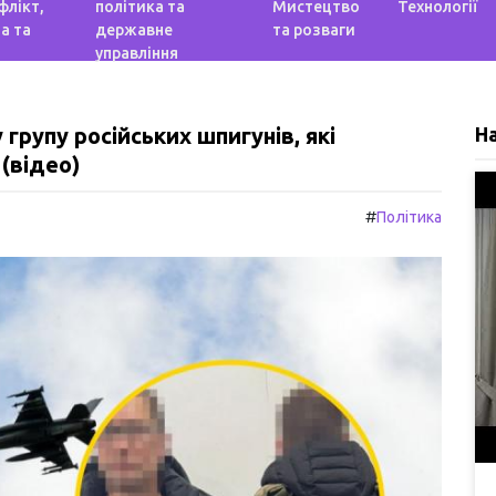
флікт,
політика та
Мистецтво
Технології
а та
державне
та розваги
управління
 групу російських шпигунів, які
Н
(відео)
#
Політика