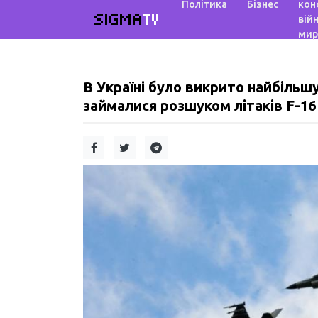
Політика
Бізнес
кон
SIGMA
TV
війн
мир
В Україні було викрито найбільшу
займалися розшуком літаків F-16 