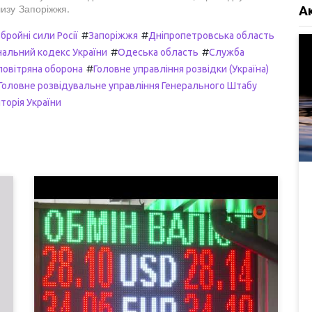
А
изу Запоріжжя.
#
#
бройні сили Росії
Запоріжжя
Дніпропетровська область
#
#
нальний кодекс України
Одеська область
Служба
#
овітряна оборона
Головне управління розвідки (Україна)
Головне розвідувальне управління Генерального Штабу
торія України