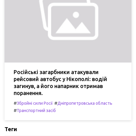
Російські загарбники атакували
рейсовий автобус у Нікополі: водій
загинув, а його напарник отримав
поранення.
#
#
Збройні сили Росії
Дніпропетровська область
#
Транспортний засіб
Теги