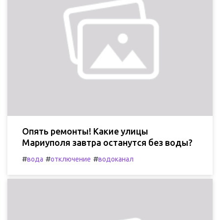
Опять ремонты! Какие улицы
Мариуполя завтра останутся без воды?
#
#
#
вода
отключение
водоканал