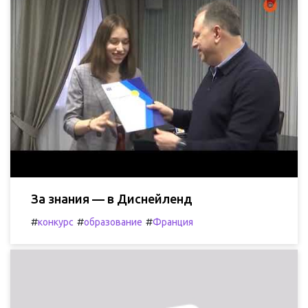
За знания — в Диснейленд
#
#
#
конкурс
образование
Франция