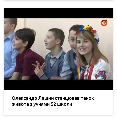
Олександр Лашин станцював танок
живота з учнями 52 школи