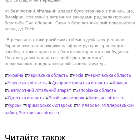
про ситуацію на передовій.
41 безпілотний літальний апарат було втрачено з причин, що,
ймовірно, пов'язані з активними заходами радіоелектронної
боротьби Сил оборони. Один з безпілотників зміг повернутися
назад до Росії.
"В результаті атаки російських військ в декількох регіонах
України зазнала пошкоджень інфраструктура, транспортні
засоби, а також приватні і багатоквартирні житлові будинки.
Постраждалим надається необхідна допомога", -
повідомляють представники військових структур.
#
#
#
#
Україна
Харківська область
Росія
Чернігівська область
#
#
#
Черкаська область
Дніпропетровська область
Авіація
#
#
Безпілотний літальний апарат
Запорізька область
#
#
#
Одеська область
Російська імперія
Київська область
#
#
#
Курськ
Приморсько-Ахтарськ
Міллерово, Міллеровський
район, Ростовська область
Читайте також