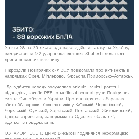
У ніч з 28 на 29 листопада ворог здійснив атаку на Україну,
використавши 132 ударні безпілотники Shahed і додаткові
дрони невизначеного типу.
Підрозділи Повітряних сил ЗСУ повідомили про активність в
напрямках Орел, Міллерово, Курськ та Приморсько-Ахтарськ.
"До відбиття нападу залучалися авіація, зенітні ракетні
підрозділи, засоби РЕБ та мобільні вогневі групи Повітряних
сил та Сил оборони України. Протиповітряною обороною
збито 88 ворожих безпілотників у Київській, Чернігівській,
Черкаській, Сумській, Харківській, Полтавській, Житомирській,
Дніпропетровській, Запорізькій та Одеській областях", -
йдеться в повідомленні.
ОЗНАЙОМТЕСЬ ІЗ ЦИМ: Військові поділилися інформацією