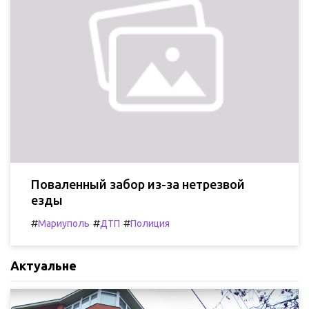
Поваленный забор из-за нетрезвой
езды
#
#
#
Мариуполь
ДТП
Полиция
Актуальне