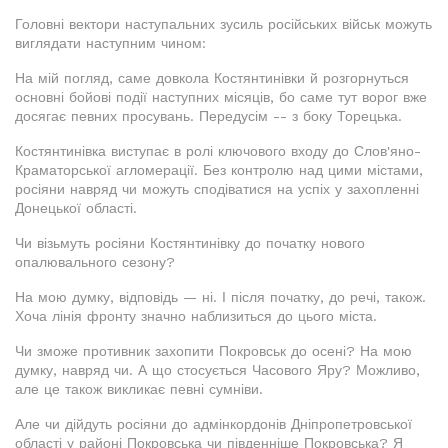
Головні вектори наступальних зусиль російських військ можуть
виглядати наступним чином:
На мій погляд, саме довкола Костянтинівки й розгорнуться
основні бойові події наступних місяців, бо саме тут ворог вже
досягає певних просувань. Передусім -- з боку Торецька.
Костянтинівка виступає в ролі ключового входу до Слов'яно-
Краматорської агломерації. Без контролю над цими містами,
росіяни навряд чи можуть сподіватися на успіх у захопленні
Донецької області.
Чи візьмуть росіяни Костянтинівку до початку нового
опалювального сезону?
На мою думку, відповідь — ні. І після початку, до речі, також.
Хоча лінія фронту значно наблизиться до цього міста.
Чи зможе противник захопити Покровськ до осені? На мою
думку, навряд чи. А що стосується Часового Яру? Можливо,
але це також викликає певні сумніви.
Але чи дійдуть росіяни до адмінкордонів Дніпропетровської
області у районі Покровська чи південніше Покровська? Я