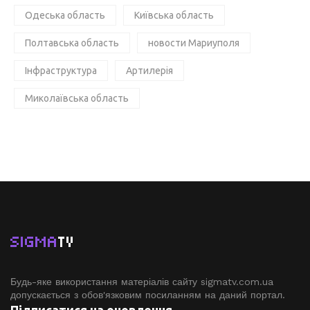
Одеська область
Київська область
Полтавська область
новости Мариуполя
Інфраструктура
Артилерія
Миколаївська область
SIGMA
TV
Будь-яке використання матеріалів сайту sigmatv.com.ua
допускається з обов'язковим посиланням на даний портал.