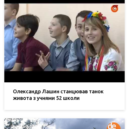
Олександр Лашин станцював танок
живота з учнями 52 школи