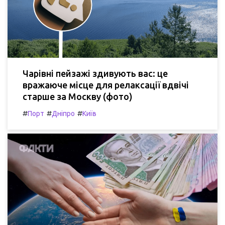
Чарівні пейзажі здивують вас: це
вражаюче місце для релаксації вдвічі
старше за Москву (фото)
#
#
#
Порт
Дніпро
Київ