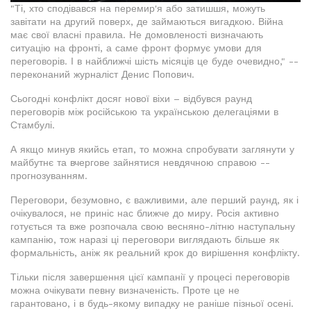
"Ті, хто сподівався на перемир'я або затишшя, можуть
завітати на другий поверх, де займаються вигадкою. Війна
має свої власні правила. Не домовленості визначають
ситуацію на фронті, а саме фронт формує умови для
переговорів. І в найближчі шість місяців це буде очевидно," --
переконаний журналіст Денис Попович.
Сьогодні конфлікт досяг нової віхи – відбувся раунд
переговорів між російською та українською делегаціями в
Стамбулі.
А якщо минув якийсь етап, то можна спробувати заглянути у
майбутнє та вчергове зайнятися невдячною справою --
прогнозуванням.
Переговори, безумовно, є важливими, але перший раунд, як і
очікувалося, не приніс нас ближче до миру. Росія активно
готується та вже розпочала свою весняно-літню наступальну
кампанію, тож наразі ці переговори виглядають більше як
формальність, аніж як реальний крок до вирішення конфлікту.
Тільки після завершення цієї кампанії у процесі переговорів
можна очікувати певну визначеність. Проте це не
гарантовано, і в будь-якому випадку не раніше пізньої осені.