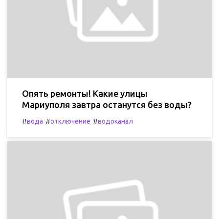
Опять ремонты! Какие улицы
Мариуполя завтра останутся без воды?
#
#
#
вода
отключение
водоканал