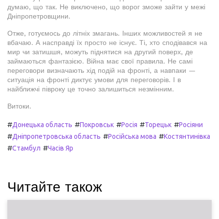
думаю, що так. Не виключено, що ворог зможе зайти у межі
Дніпропетровщини.
Отже, готуємось до літніх змагань. Інших можливостей я не
вбачаю. А насправді їх просто не існує. Ті, хто сподівався на
мир чи затишшя, можуть піднятися на другий поверх, де
займаються фантазією. Війна має свої правила. Не самі
переговори визначають хід подій на фронті, а навпаки —
ситуація на фронті диктує умови для переговорів. І в
найближчі півроку це точно залишиться незмінним.
Витоки.
#
#
#
#
#
Донецька область
Покровськ
Росія
Торецьк
Росіяни
#
#
#
Дніпропетровська область
Російська мова
Костянтинівка
#
#
Стамбул
Часів Яр
Читайте також