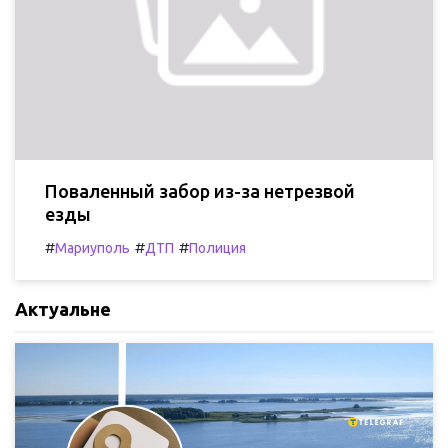
Поваленный забор из-за нетрезвой
езды
#
#
#
Мариуполь
ДТП
Полиция
Актуальне