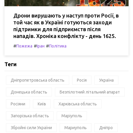
Дрони вирушають у наступ проти Росії, в
той час як в Україні готуються заходи
підтримки для підприємств після
нападів. Хроніка конфлікту - день 1625.
#
#
#
Пожежа
Іран
Політика
Теги
Дніпропетровська область
Росія
Україна
Донецька область
Безпілотний літальний апарат
Росіяни
Київ
Харківська область
Запорізька область
Маріуполь
Збройні сили України
Мариуполь
Дніпро