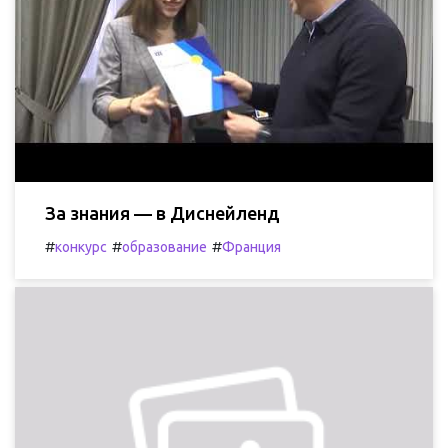
За знания — в Диснейленд
#
#
#
конкурс
образование
Франция