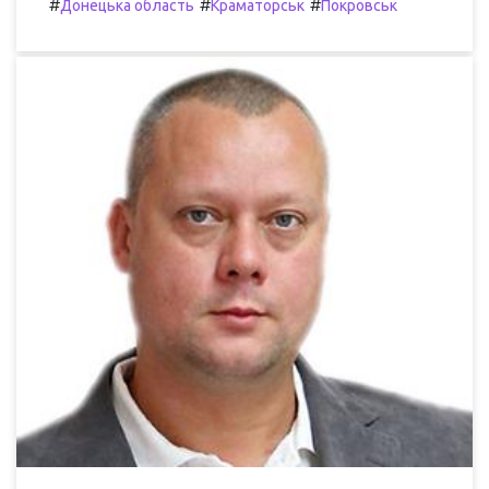
#
#
#
Донецька область
Краматорськ
Покровськ