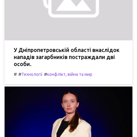
У Дніпропетровській області внаслідок
нападів загарбників постраждали дві
особи.
#
#
#
Технології
конфлікт, війна та мир