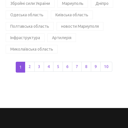
Збройні сили України
Мариуполь
Дніпро
Одеська область
Київська область
Полтавська область
новости Мариуполя
Інфраструктура
Артилерія
Миколаївська область
1
2
3
4
5
6
7
8
9
10