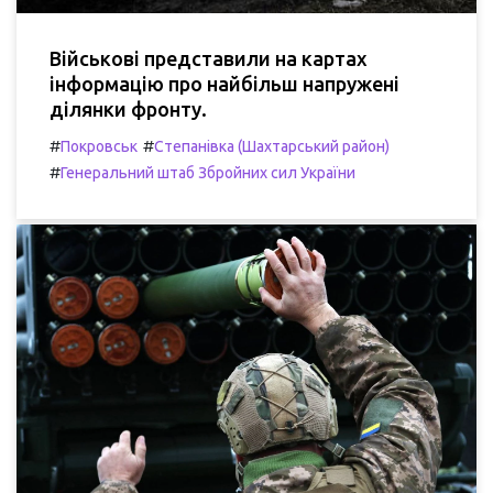
Військові представили на картах
інформацію про найбільш напружені
ділянки фронту.
#
#
Покровськ
Степанівка (Шахтарський район)
#
Генеральний штаб Збройних сил України