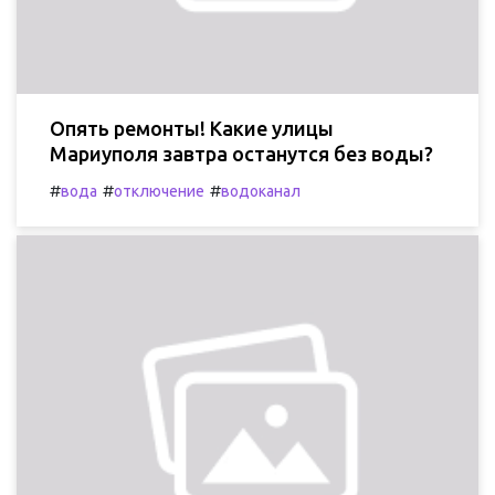
Опять ремонты! Какие улицы
Мариуполя завтра останутся без воды?
#
#
#
вода
отключение
водоканал