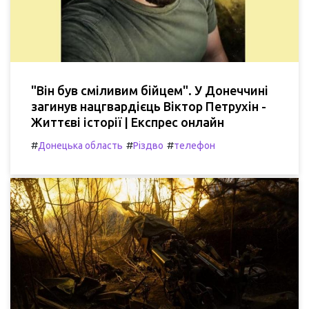
"Він був сміливим бійцем". У Донеччині
загинув нацгвардієць Віктор Петрухін -
Життєві історії | Експрес онлайн
#
#
#
Донецька область
Різдво
телефон