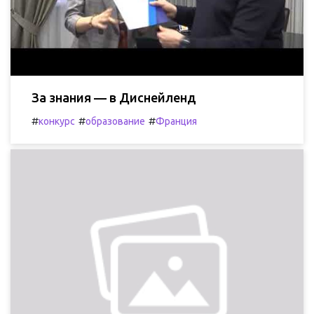
За знания — в Диснейленд
#
#
#
конкурс
образование
Франция