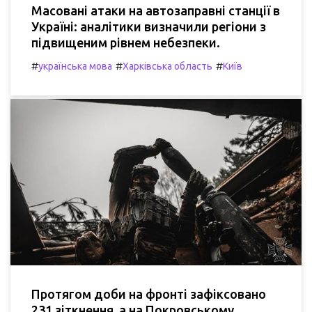
Масовані атаки на автозаправні станції в
Україні: аналітики визначили регіони з
підвищеним рівнем небезпеки.
#
#
#
українська мова
Харківська область
Київ
Протягом доби на фронті зафіксовано
231 зіткнення, а на Покровському