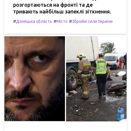
розгортаються на фронті та де
тривають найбільш запеклі зіткнення.
#
#
#
Донецька область
Місто
Збройні сили України