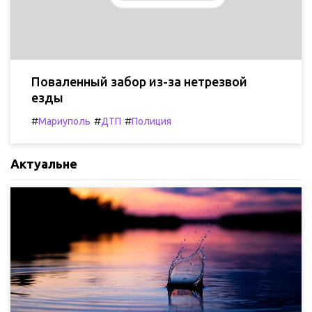
Поваленный забор из-за нетрезвой
езды
#
#
#
Мариуполь
ДТП
Полиция
Актуальне