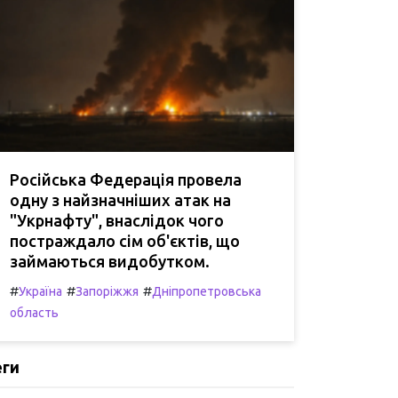
Російська Федерація провела
одну з найзначніших атак на
"Укрнафту", внаслідок чого
постраждало сім об'єктів, що
займаються видобутком.
#
#
#
Україна
Запоріжжя
Дніпропетровська
область
еги