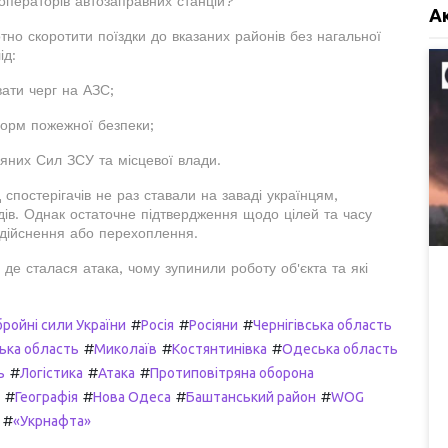
 операторів автозаправних станцій?
А
тно скоротити поїздки до вказаних районів без нагальної
ід:
вати черг на АЗС;
норм пожежної безпеки;
яних Сил ЗСУ та місцевої влади.
 спостерігачів не раз ставали на заваді українцям,
дів. Однак остаточне підтвердження щодо цілей та часу
 здійснення або перехоплення.
де сталася атака, чому зупинили роботу об'єкта та які
#
#
#
бройні сили України
Росія
Росіяни
Чернігівська область
#
#
#
ька область
Миколаїв
Костянтинівка
Одеська область
#
#
#
ь
Логістика
Атака
Протиповітряна оборона
#
#
#
#
Географія
Нова Одеса
Баштанський район
WOG
#
«Укрнафта»