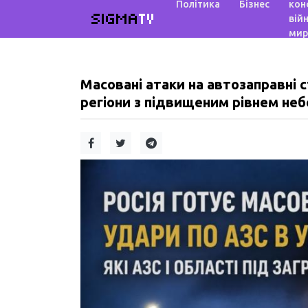
Політика
Бізнес
кон
SIGMA
TV
війн
мир
Масовані атаки на автозаправні ст
регіони з підвищеним рівнем неб