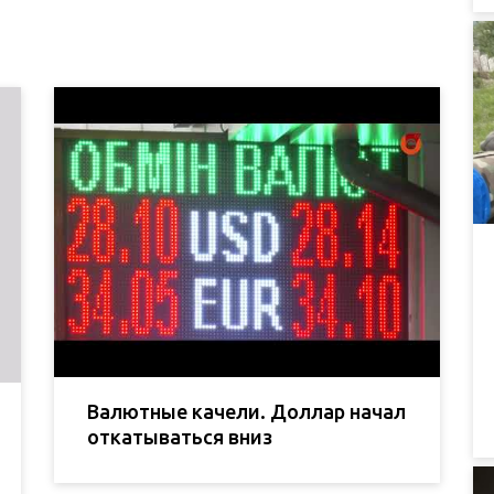
Валютные качели. Доллар начал
откатываться вниз