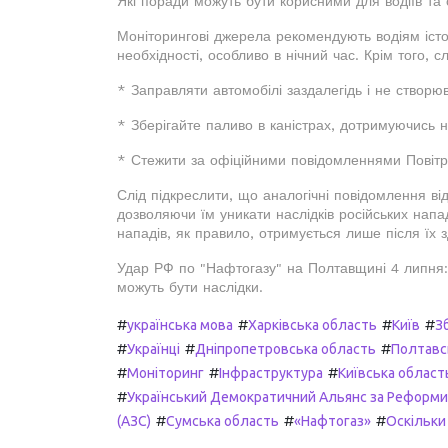
Які поради можуть бути корисними для водіїв та
Моніторингові джерела рекомендують водіям істо
необхідності, особливо в нічний час. Крім того, сл
* Заправляти автомобілі заздалегідь і не створю
* Зберігайте паливо в каністрах, дотримуючись 
* Стежити за офіційними повідомленнями Повітр
Слід підкреслити, що аналогічні повідомлення від
дозволяючи їм уникати наслідків російських напа
нападів, як правило, отримується лише після їх
Удар РФ по "Нафтогазу" на Полтавщині 4 липня: 
можуть бути наслідки.
#
#
#
#
українська мова
Харківська область
Київ
З
#
#
#
Українці
Дніпропетровська область
Полтавс
#
#
#
Моніторинг
Інфраструктура
Київська област
#
Український Демократичний Альянс за Реформи
#
#
#
(АЗС)
Сумська область
«Нафтогаз»
Оскільки