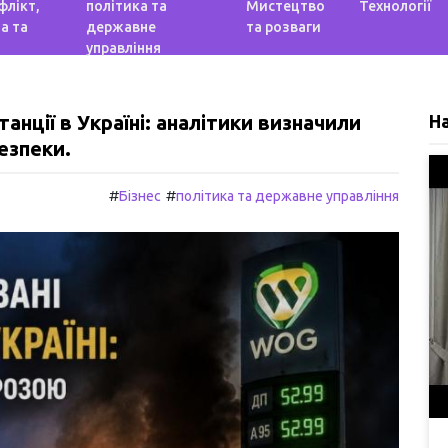
флікт,
політика та
Мистецтво
Технології
а та
державне
та розваги
управління
анції в Україні: аналітики визначили
Н
езпеки.
#
#
Бізнес
політика та державне управління