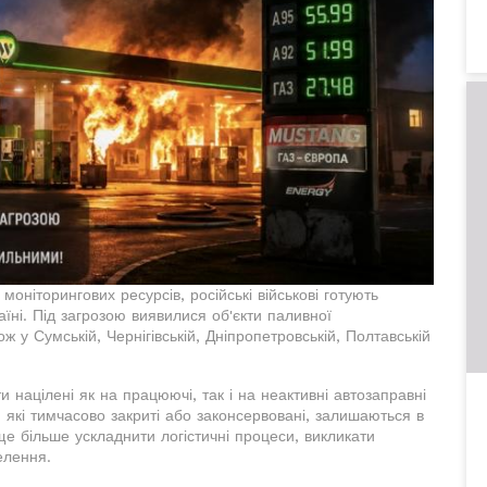
моніторингових ресурсів, російські військові готують
їні. Під загрозою виявилися об'єкти паливної
ож у Сумській, Чернігівській, Дніпропетровській, Полтавській
и націлені як на працюючі, так і на неактивні автозаправні
и, які тимчасово закриті або законсервовані, залишаються в
 ще більше ускладнити логістичні процеси, викликати
елення.