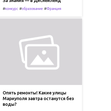
За знания — в Диснейленд
#
#
#
конкурс
образование
Франция
Опять ремонты! Какие улицы
Мариуполя завтра останутся без
воды?