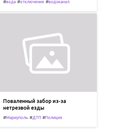
#
#
#
вода
отключение
водоканал
Поваленный забор из-за
нетрезвой езды
#
#
#
Мариуполь
ДТП
Полиция