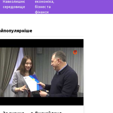
Навколишнє
економіка,
середовище
бізнес та
фінанси
айпопулярніше