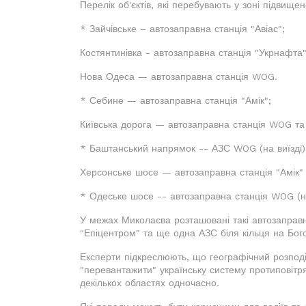
Перелік об'єктів, які перебувають у зоні підвищен
* Зайчівське – автозаправна станція "Авіас";
Костянтинівка - автозаправна станція "Укрнафта"
Нова Одеса — автозаправна станція WOG.
* Себине — автозаправна станція "Амік";
Київська дорога — автозаправна станція WOG та "
* Баштанський напрямок -- АЗС WOG (на виїзді)
Херсонське шосе — автозаправна станція "Амік" т
* Одеське шосе -- автозаправна станція WOG (на 
У межах Миколаєва розташовані такі автозаправн
"Епіцентром" та ще одна АЗС біля кільця на Бог
Експерти підкреслюють, що географічний розподіл
"перевантажити" українську систему протиповітря
декількох областях одночасно.