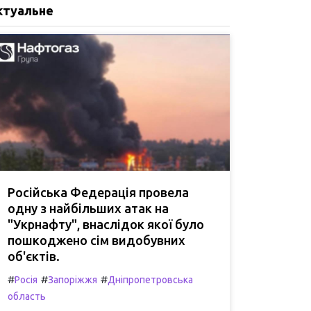
ктуальне
Російська Федерація провела
одну з найбільших атак на
"Укрнафту", внаслідок якої було
пошкоджено сім видобувних
об'єктів.
#
#
#
Росія
Запоріжжя
Дніпропетровська
область