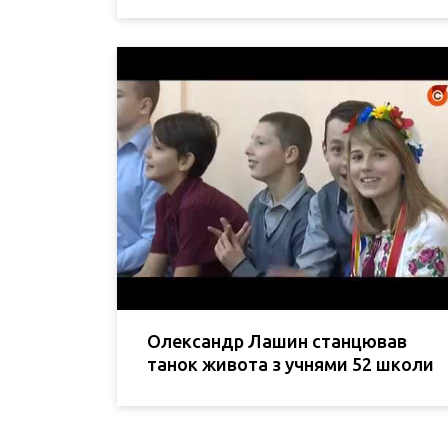
Олександр Лашин станцював
танок живота з учнями 52 школи