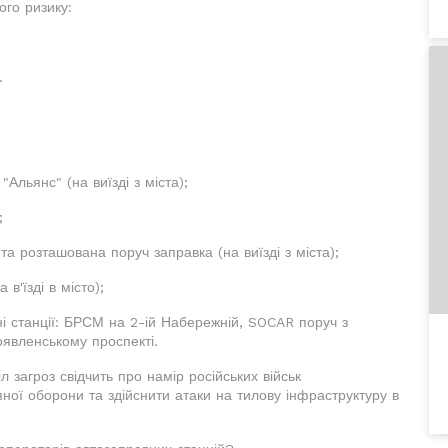
ого ризику:
.
Альянс" (на виїзді з міста);
;
а розташована поруч заправка (на виїзді з міста);
в'їзді в місто);
і станції: БРСМ на 2-ій Набережній, SOCAR поруч з
оявленському проспекті.
 загроз свідчить про намір російських військ
ної оборони та здійснити атаки на тилову інфраструктуру в