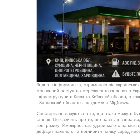
Згідно з інформацією, отриманою від українських 
масований наступ на мережу автозаправок в Укра
інфраструктури в Києві та Київській області, а так
і Харківській областях, повідомляє MigNews.
Спостерігачі вказують на те, що атаки можуть бут
станції. Це свідчить про те, що навіть ті заправк
зоні ризику. Ймовірно, такі удари мають на меті
дефіцит пального та поглибити паніку серед нас