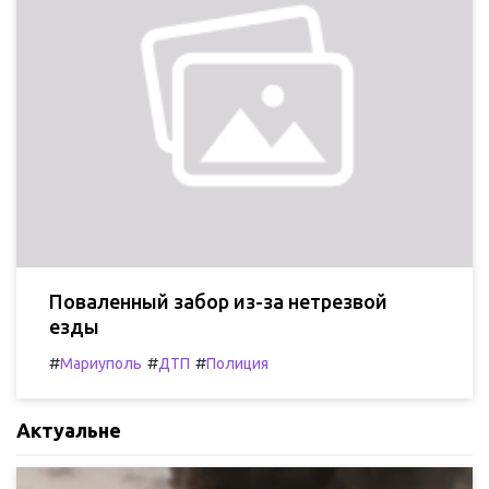
Поваленный забор из-за нетрезвой
езды
#
#
#
Мариуполь
ДТП
Полиция
Актуальне