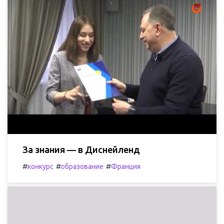
За знания — в Диснейленд
#
#
#
конкурс
образование
Франция