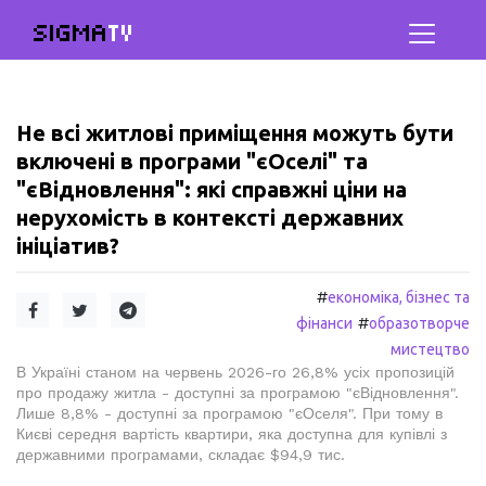
SIGMA
TV
Не всі житлові приміщення можуть бути
включені в програми "єОселі" та
"єВідновлення": які справжні ціни на
нерухомість в контексті державних
ініціатив?
#
економіка, бізнес та
#
фінанси
образотворче
мистецтво
В Україні станом на червень 2026-го 26,8% усіх пропозицій
про продажу житла - доступні за програмою "єВідновлення".
Лише 8,8% - доступні за програмою "єОселя". При тому в
Києві середня вартість квартири, яка доступна для купівлі з
державними програмами, складає $94,9 тис.