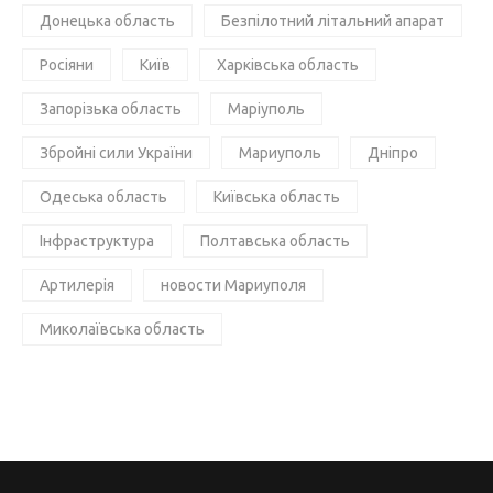
Донецька область
Безпілотний літальний апарат
Росіяни
Київ
Харківська область
Запорізька область
Маріуполь
Збройні сили України
Мариуполь
Дніпро
Одеська область
Київська область
Інфраструктура
Полтавська область
Артилерія
новости Мариуполя
Миколаївська область