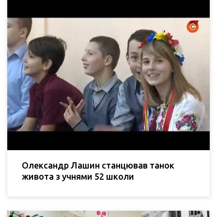
Олександр Лашин станцював танок
живота з учнями 52 школи