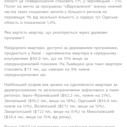
області це співвідношення становить 1:11, у Чернівецькій - 1:10.
Попит на житло за програмою "єВідновлення" значно нижчий:
частка таких пошукових запитів у більшості регіонів не
перевищує 1% від загальної кількості, а лідирує тут Одеська
область із показником 1,4%.
Яка вартість квартир, що реалізуються через державні
програми?
Найдорожчі квартири, доступні за державними програмами,
продаються у Києві - однокімнатна квартира в середньому
коштуватиме $94,9 тис, що на 13% вище за
середньоринковий показник. На Львівщині ціна такої квартири
становить $73 тис, що навпаки на 9% нижче
середньоринкових цін.
Найбільший розрив між цінами на однокімнатні квартири за
держпрограмами та загальноринковими зафіксовано в таких
регіонах: Івано-Франківський ($62,3 тис, нижче на 21%),
Запорізький ($19,2 тис, вище на 19%), Одеський ($54,9 тис,
нижче на 13%), Волинський ($57,1 тис, вище на 12%),
Закарпатський ($72,1 тис, вище на 10%) та Миколаївський
($24,4 тис, вище на 10% від ринку).
Раніше OBOZ.UA повідомляв, що українцям рекомендують