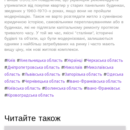
утриматися від покупки квартир у старих панельних будинках,
зведених у 1960-1970-х роках, якщо вони не пройшли
модернізацію. Також не варто розглядати житло з сумнівною
юридичною історією, самовільними переплануваннями або в
будинках, які не підлягали капітальному ремонту протягом
тривалого часу. У той же час, якісні "сталінки", історичні
будівлі та об'єкти, що були модернізовані, залишаються
одними з найбільш затребуваних на ринку і часто мають
вищу ціну, ніж нові житлові комплекси.
#
#
#
#
Київ
Хмельницька область
Українці
Черкаська область
#
#
#
Дніпропетровська область
Миколаїв
Миколаївська
#
#
#
область
Львівська область
Запорізька область
Одеська
#
#
область
Чернівецька область
Івано-Франківська область
#
#
#
Київська область
Волинська область
Івано-Франківськ
#
Кіровоградська область
Читайте також